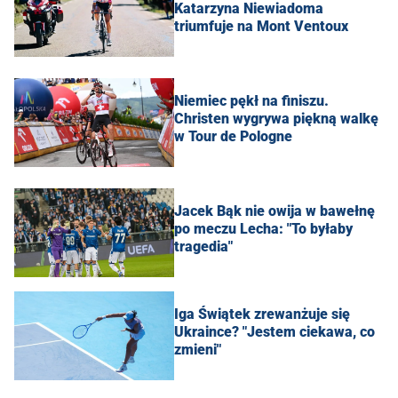
Katarzyna Niewiadoma
triumfuje na Mont Ventoux
Niemiec pękł na finiszu.
Christen wygrywa piękną walkę
w Tour de Pologne
Jacek Bąk nie owija w bawełnę
po meczu Lecha: "To byłaby
tragedia"
Iga Świątek zrewanżuje się
Ukraince? "Jestem ciekawa, co
zmieni"