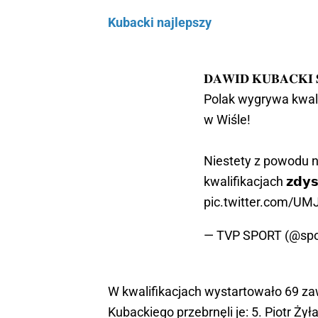
Kubacki najlepszy
𝐃𝐀𝐖𝐈𝐃 𝐊𝐔𝐁𝐀𝐂𝐊𝐈
Polak wygrywa kwal
w Wiśle!
Niestety z powodu
kwalifikacjach 𝘇𝗱𝘆𝘀
pic.twitter.com/UMJ
— TVP SPORT (@spo
W kwalifikacjach wystartowało 69 z
Kubackiego przebrnęli je: 5. Piotr Ży