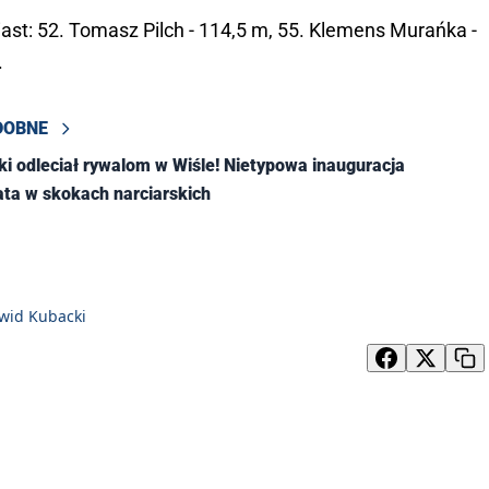
ast: 52. Tomasz Pilch - 114,5 m, 55. Klemens Murańka -
.
DOBNE
i odleciał rywalom w Wiśle! Nietypowa inauguracja
ta w skokach narciarskich
wid Kubacki