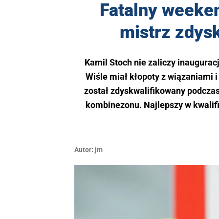
Fatalny weeken
mistrz zdys
Kamil Stoch nie zaliczy inaugurac
Wiśle miał kłopoty z wiązaniami i 
został zdyskwalifikowany podcza
kombinezonu. Najlepszy w kwalif
Autor:
jm