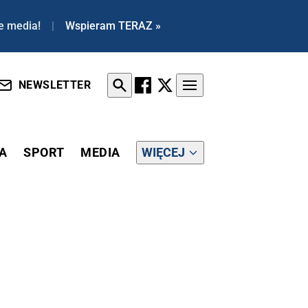
e media!
|
Wspieram TERAZ »
NEWSLETTER
A
SPORT
MEDIA
WIĘCEJ
WANY W WIŚLE