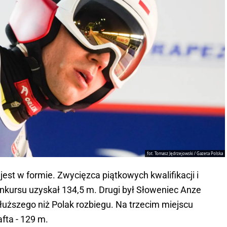
fot. Tomasz Jędrzejowski / Gazeta Polska
est w formie. Zwycięzca piątkowych kwalifikacji i
nkursu uzyskał 134,5 m. Drugi był Słoweniec Anze
dłuższego niż Polak rozbiegu. Na trzecim miejscu
fta - 129 m.