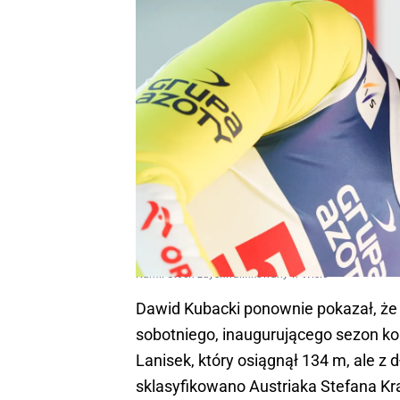
Kamil Stoch zdyskwalifikowany w Wiśle
Dawid Kubacki ponownie pokazał, że j
sobotniego, inaugurującego sezon ko
Lanisek, który osiągnął 134 m, ale z 
sklasyfikowano Austriaka Stefana Kra