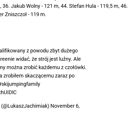
 36. Jakub Wolny - 121 m, 44. Stefan Hula - 119,5 m, 46.
er Zniszczoł - 119 m.
alifikowany z powodu zbyt dużego
enie widać, że strój jest luźny. Ale
eny można zrobić każdemu z czołówki.
ia zrobiłem skaczącemu zaraz po
#skijumpingfamily
chUIDlC
k (@LukaszJachimiak)
November 6,