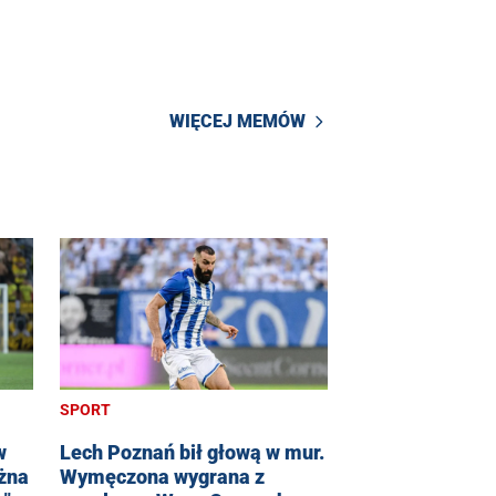
WIĘCEJ MEMÓW
SPORT
w
Lech Poznań bił głową w mur.
żna
Wymęczona wygrana z