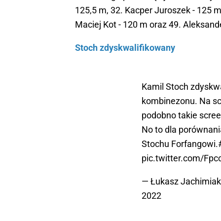
125,5 m, 32. Kacper Juroszek - 125 m,
Maciej Kot - 120 m oraz 49. Aleksand
Stoch zdyskwalifikowany
Kamil Stoch zdyskw
kombinezonu. Na scre
podobno takie scre
No to dla porównan
Stochu Forfangowi.
pic.twitter.com/Fpc
— Łukasz Jachimia
2022