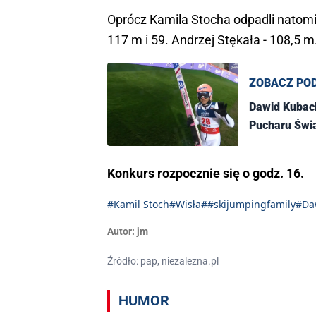
Oprócz Kamila Stocha odpadli natomi
117 m i 59. Andrzej Stękała - 108,5 m
ZOBACZ PO
Dawid Kuback
Pucharu Świa
Konkurs rozpocznie się o godz. 16.
#Kamil Stoch
#Wisła
##skijumpingfamily
#Da
Autor:
jm
Źródło: pap, niezalezna.pl
HUMOR