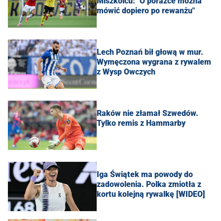
Miszkolcu: "O porażce można
mówić dopiero po rewanżu"
Lech Poznań bił głową w mur.
Wymęczona wygrana z rywalem
z Wysp Owczych
Raków nie złamał Szwedów.
Tylko remis z Hammarby
Iga Świątek ma powody do
zadowolenia. Polka zmiotła z
kortu kolejną rywalkę [WIDEO]