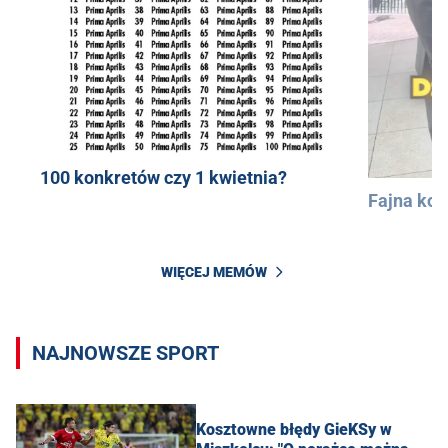
100 konkretów czy 1 kwietnia?
Fajna kos
WIĘCEJ MEMÓW
NAJNOWSZE SPORT
Kosztowne błędy GieKSy w