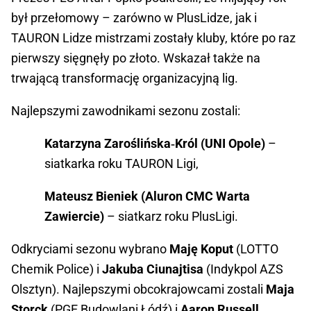
był przełomowy – zarówno w PlusLidze, jak i 
TAURON Lidze mistrzami zostały kluby, które po raz 
pierwszy sięgnęły po złoto. Wskazał także na 
trwającą transformację organizacyjną lig.
Najlepszymi zawodnikami sezonu zostali:
Katarzyna Zaroślińska‑Król (UNI Opole)
 – 
siatkarka roku TAURON Ligi,
Mateusz Bieniek (Aluron CMC Warta 
Zawiercie)
 – siatkarz roku PlusLigi.
Odkryciami sezonu wybrano 
Maję Koput
 (LOTTO 
Chemik Police) i 
Jakuba Ciunajtisa
 (Indykpol AZS 
Olsztyn). Najlepszymi obcokrajowcami zostali 
Maja 
Storck
 (PGE Budowlani Łódź) i 
Aaron Russell