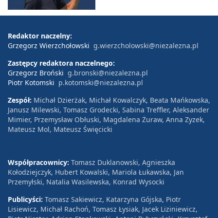
Redaktor naczelny:
Grzegorz Wierzchołowski
g.wierzcholowski@niezalezna.pl
Zastępcy redaktora naczelnego:
Grzegorz Broński
g.bronski@niezalezna.pl
Piotr Kotomski
p.kotomski@niezalezna.pl
Zespół:
Michał Dzierżak, Michał Kowalczyk, Beata Mańkowska,
Janusz Milewski, Tomasz Grodecki, Sabina Treffler, Aleksander
Mimier, Przemysław Obłuski, Magdalena Żuraw, Anna Zyzek,
Mateusz Mol, Mateusz Święcicki
Współpracownicy:
Tomasz Duklanowski, Agnieszka
Kołodziejczyk, Hubert Kowalski, Mariola Łukawska, Jan
Przemyłski, Natalia Wasilewska, Konrad Wysocki
Publicyści:
Tomasz Sakiewicz, Katarzyna Gójska, Piotr
Lisiewicz, Michał Rachoń, Tomasz Łysiak, Jacek Liziniewicz,