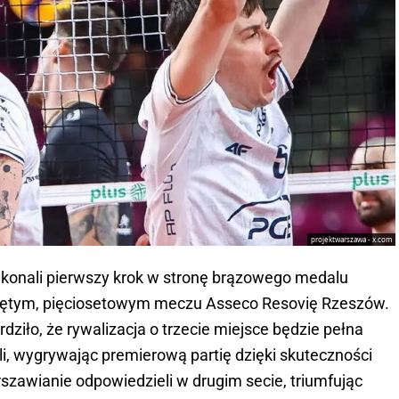
projektwarszawa - x.com
konali pierwszy krok w stronę brązowego medalu 
ciętym, pięciosetowym meczu Asseco Resovię Rzeszów. 
dziło, że rywalizacja o trzecie miejsce będzie pełna 
li, wygrywając premierową partię dzięki skuteczności 
szawianie odpowiedzieli w drugim secie, triumfując 