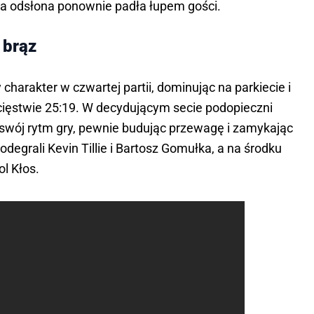
cia odsłona ponownie padła łupem gości.
 brąz
arakter w czwartej partii, dominując na parkiecie i 
ięstwie 25:19. W decydującym secie podopieczni 
 swój rytm gry, pewnie budując przewagę i zamykając 
egrali Kevin Tillie i Bartosz Gomułka, a na środku 
l Kłos.