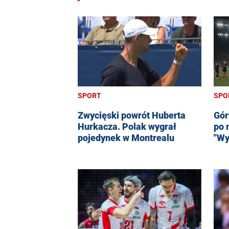
SPORT
SPO
Zwycięski powrót Huberta
Gór
Hurkacza. Polak wygrał
po 
pojedynek w Montrealu
"Wy