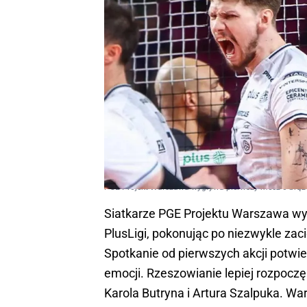
PGE Projekt Warszawa wygrywa pierwszy mecz o brąz
Siatkarze PGE Projektu Warszawa wy
PlusLigi, pokonując po niezwykle za
Spotkanie od pierwszych akcji potwier
emocji. Rzeszowianie lepiej rozpoczę
Karola Butryna i Artura Szalpuka. War