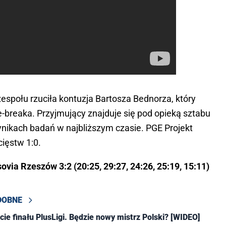
zespołu rzuciła kontuzja Bartosza Bednorza, który 
e-breaka. Przyjmujący znajduje się pod opieką sztabu 
nikach badań w najbliższym czasie. PGE Projekt 
cięstw 1:0.
ia Rzeszów 3:2 (20:25, 29:27, 24:26, 25:19, 15:11)
DOBNE
ie finału PlusLigi. Będzie nowy mistrz Polski? [WIDEO]