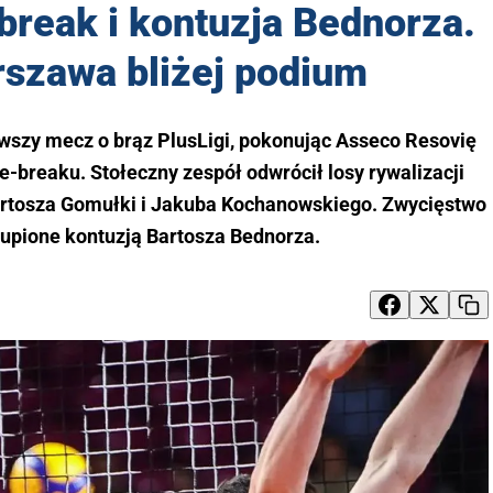
break i kontuzja Bednorza.
rszawa bliżej podium
wszy mecz o brąz PlusLigi, pokonując Asseco Resovię
-breaku. Stołeczny zespół odwrócił losy rywalizacji
 Bartosza Gomułki i Jakuba Kochanowskiego. Zwycięstwo
kupione kontuzją Bartosza Bednorza.