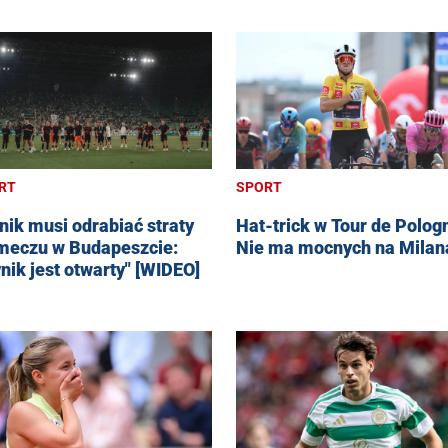
RT
SPORT
nik musi odrabiać straty
Hat-trick w Tour de Polog
meczu w Budapeszcie:
Nie ma mocnych na Milan
nik jest otwarty" [WIDEO]