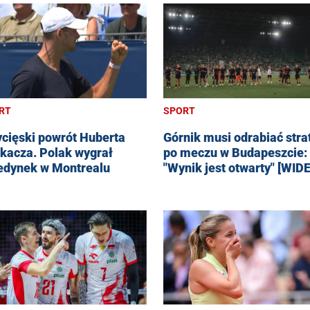
RT
SPORT
cięski powrót Huberta
Górnik musi odrabiać stra
kacza. Polak wygrał
po meczu w Budapeszcie:
edynek w Montrealu
"Wynik jest otwarty" [WID