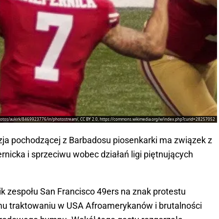
m/photos/aukirk/8469923776/in/photostream/, CC BY 2.0, https://commons.wikimedia.org/w/index.php?curid=28257052
zja pochodzącej z Barbadosu piosenkarki ma związek z
rnicka i sprzeciwu wobec działań ligi piętnujących
k zespołu San Francisco 49ers na znak protestu
mu traktowaniu w USA Afroamerykanów i brutalności