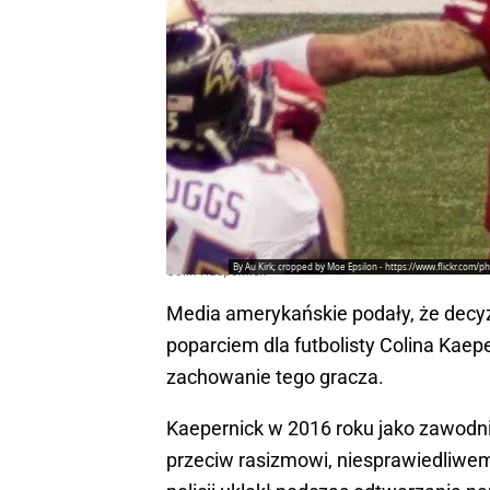
By Au Kirk; cropped by Moe Epsilon - https://www.flickr.co
Colin Kaepernick
Media amerykańskie podały, że decy
poparciem dla futbolisty Colina Kaepe
zachowanie tego gracza.
Kaepernick w 2016 roku jako zawodni
przeciw rasizmowi, niesprawiedliwe