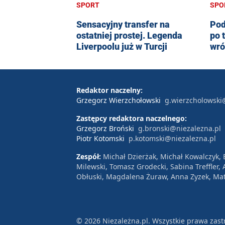
SPORT
SPO
Sensacyjny transfer na
Pod
ostatniej prostej. Legenda
po 
Liverpoolu już w Turcji
wró
Redaktor naczelny:
Grzegorz Wierzchołowski
g.wierzcholowski
Zastępcy redaktora naczelnego:
Grzegorz Broński
g.bronski@niezalezna.pl
Piotr Kotomski
p.kotomski@niezalezna.pl
Zespół:
Michał Dzierżak, Michał Kowalczyk,
Milewski, Tomasz Grodecki, Sabina Treffler
Obłuski, Magdalena Żuraw, Anna Zyzek, Mat
© 2026 Niezależna.pl. Wszystkie prawa zast