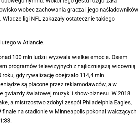
narodowego hymnu. Wokół tego gestu rozgorzała
owisko wobec zachowania gracza i jego naśladowników
 Władze ligi NFL zakazały ostatecznie takiego
lutego w Atlancie.
onad 100 mln ludzi i wyzwala wielkie emocje. Osiem
iem programów telewizyjnych z najliczniejszą widownią
 roku, gdy rywalizację obejrzało 114,4 mln
eniądze są płacone przez reklamodawców, a w
e gwiazdy światowej muzyki i show-biznesu. W 2018
ake, a mistrzostwo zdobył zespół Philadelphia Eagles,
W finale na stadionie w Minneapolis pokonał walczących
1:33.