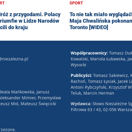
RT
SPORT
róż z przygodami. Polacy
To nie tak miało wyglądać
triumfie w Lidze Narodów
Maja Chwalińska pokona
cili do kraju
Toronto [WIDEO]
Współpracownicy:
Tomasz Duk
@niezalezna.pl
Kowalski, Mariola Łukawska, Ja
Wysocki
Publicyści:
Tomasz Sakiewicz, K
Rachoń, Tomasz Łysiak, Jacek Li
Antoni Rybczyński, Krzysztof 
 Beata Mańkowska, Janusz
Teluk, Marcin Herman
, Aleksander Mimier, Przemysław
eusz Mol, Mateusz Święcicki
Wydawca:
Słowo Niezależne Sp
Filtrowa 63 / 43, 02-056 Warsz
rzeżone.