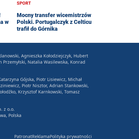
SPORT
!
Mocny transfer wicemistrzów
na w
Polski. Portugalczyk z Celticu
trafił do Górnika
lanowski, Agnieszka Kołodziejczyk, Hubert
n Przemyłski, Natalia Wasilewska, Konrad
atarzyna Gójska, Piotr Lisiewicz, Michał
ziniewicz, Piotr Nisztor, Adrian Stankowski,
Wołodźko, Krzysztof Karnkowski, Tomasz
. z o.o.
awa, Polska
Patronat
Reklama
Polityka prywatności