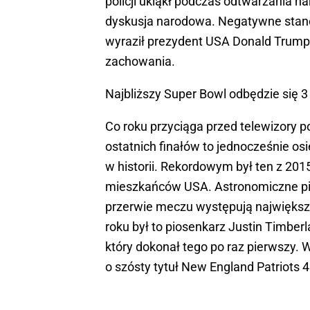
policji ukląkł podczas odtwarzania 
dyskusja narodowa. Negatywne stan
wyraził prezydent USA Donald Trump.
zachowania.
Najbliższy Super Bowl odbędzie się 3 
Co roku przyciąga przed telewizory p
ostatnich finałów to jednocześnie os
w historii. Rekordowym był ten z 2015
mieszkańców USA. Astronomiczne pi
przerwie meczu występują największ
roku był to piosenkarz Justin Timberl
który dokonał tego po raz pierwszy. 
o szósty tytuł New England Patriots 4