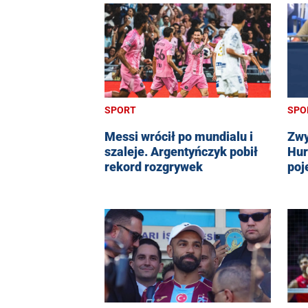
SPORT
SPO
Messi wrócił po mundialu i
Zwy
szaleje. Argentyńczyk pobił
Hur
rekord rozgrywek
poj