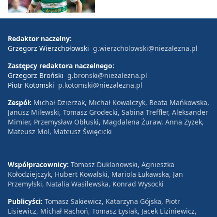
Redaktor naczelny:
Grzegorz Wierzchołowski
g.wierzcholowski@niezalezna.pl
Zastępcy redaktora naczelnego:
Grzegorz Broński
g.bronski@niezalezna.pl
Piotr Kotomski
p.kotomski@niezalezna.pl
Zespół:
Michał Dzierżak, Michał Kowalczyk, Beata Mańkowska,
Janusz Milewski, Tomasz Grodecki, Sabina Treffler, Aleksander
Mimier, Przemysław Obłuski, Magdalena Żuraw, Anna Zyzek,
Mateusz Mol, Mateusz Święcicki
Współpracownicy:
Tomasz Duklanowski, Agnieszka
Kołodziejczyk, Hubert Kowalski, Mariola Łukawska, Jan
Przemyłski, Natalia Wasilewska, Konrad Wysocki
Publicyści:
Tomasz Sakiewicz, Katarzyna Gójska, Piotr
Lisiewicz, Michał Rachoń, Tomasz Łysiak, Jacek Liziniewicz,