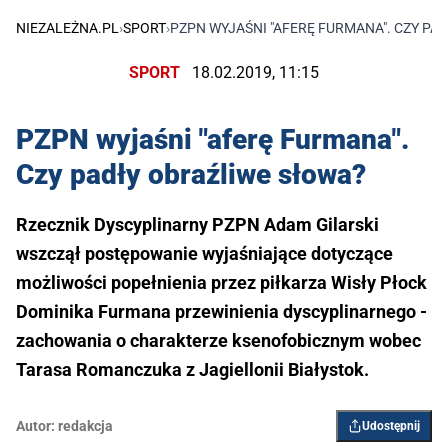
NIEZALEŻNA.PL
›
SPORT
›
PZPN WYJAŚNI "AFERĘ FURMANA". CZY PA
SPORT
18.02.2019, 11:15
PZPN wyjaśni "aferę Furmana".
Czy padły obraźliwe słowa?
Rzecznik Dyscyplinarny PZPN Adam Gilarski
wszczął postępowanie wyjaśniające dotyczące
możliwości popełnienia przez piłkarza Wisły Płock
Dominika Furmana przewinienia dyscyplinarnego -
zachowania o charakterze ksenofobicznym wobec
Tarasa Romanczuka z Jagiellonii Białystok.
Autor:
redakcja
Udostępnij