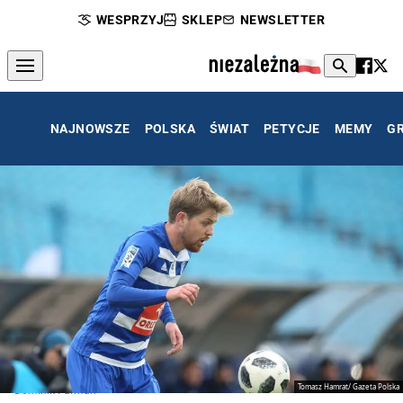
WESPRZYJ
SKLEP
NEWSLETTER
NAJNOWSZE
POLSKA
ŚWIAT
PETYCJE
MEMY
G
Tomasz Hamrat/ Gazeta Polska
Dominik Furman