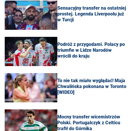
Sensacyjny transfer na ostatniej
prostej. Legenda Liverpoolu już
w Turcji
Podróż z przygodami. Polacy po
triumfie w Lidze Narodów
wrócili do kraju
To nie tak miało wyglądać! Maja
Chwalińska pokonana w Toronto
[WIDEO]
Mocny transfer wicemistrzów
Polski. Portugalczyk z Celticu
trafił do Górnika