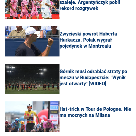
szaleje. Argentyńczyk pobił
rekord rozgrywek
Zwycięski powrót Huberta
Hurkacza. Polak wygrał
pojedynek w Montrealu
Górnik musi odrabiać straty po
meczu w Budapeszcie: "Wynik
jest otwarty" [WIDEO]
Hat-trick w Tour de Pologne. Nie
ma mocnych na Milana