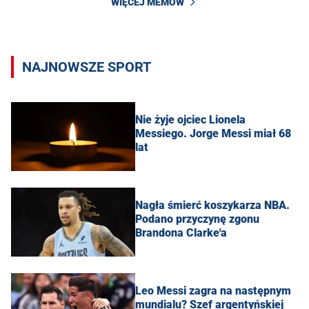
WIĘCEJ MEMÓW
NAJNOWSZE SPORT
Nie żyje ojciec Lionela
Messiego. Jorge Messi miał 68
lat
Nagła śmierć koszykarza NBA.
Podano przyczynę zgonu
Brandona Clarke'a
Leo Messi zagra na następnym
mundialu? Szef argentyńskiej