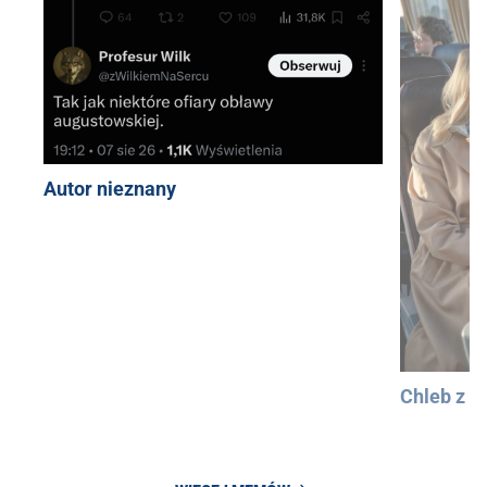
Autor nieznany
Chleb z 