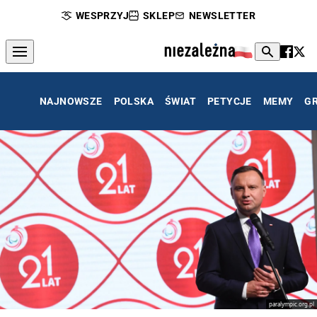
WESPRZYJ
SKLEP
NEWSLETTER
NAJNOWSZE
POLSKA
ŚWIAT
PETYCJE
MEMY
G
paralympic.org.pl