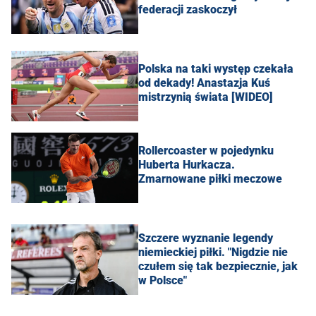
federacji zaskoczył
Polska na taki występ czekała
od dekady! Anastazja Kuś
mistrzynią świata [WIDEO]
Rollercoaster w pojedynku
Huberta Hurkacza.
Zmarnowane piłki meczowe
Szczere wyznanie legendy
niemieckiej piłki. "Nigdzie nie
czułem się tak bezpiecznie, jak
w Polsce"