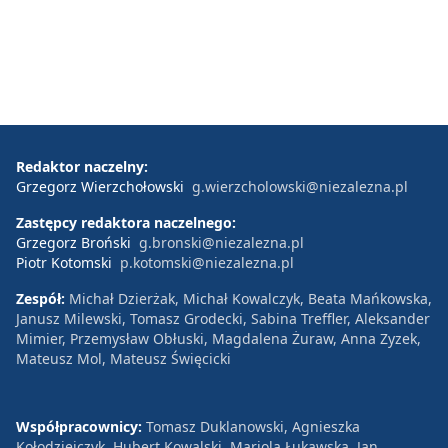
Redaktor naczelny:
Grzegorz Wierzchołowski
g.wierzcholowski@niezalezna.pl
Zastępcy redaktora naczelnego:
Grzegorz Broński
g.bronski@niezalezna.pl
Piotr Kotomski
p.kotomski@niezalezna.pl
Zespół:
Michał Dzierżak, Michał Kowalczyk, Beata Mańkowska,
Janusz Milewski, Tomasz Grodecki, Sabina Treffler, Aleksander
Mimier, Przemysław Obłuski, Magdalena Żuraw, Anna Zyzek,
Mateusz Mol, Mateusz Święcicki
Współpracownicy:
Tomasz Duklanowski, Agnieszka
Kołodziejczyk, Hubert Kowalski, Mariola Łukawska, Jan