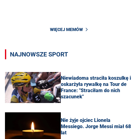
WIĘCEJ MEMÓW
NAJNOWSZE SPORT
Niewiadoma straciła koszulkę i
oskarżyła rywalkę na Tour de
France: "Straciłam do nich
szacunek"
Nie żyje ojciec Lionela
Messiego. Jorge Messi miał 68
lat