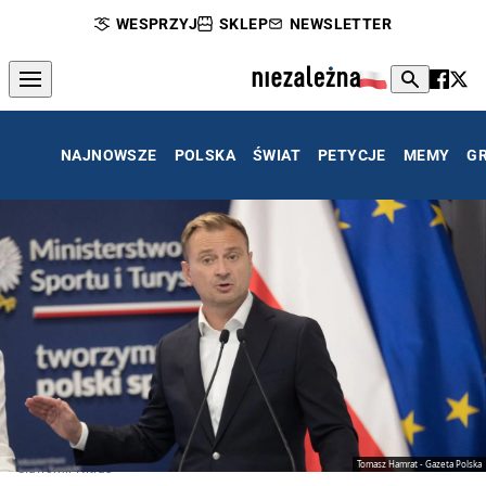
WESPRZYJ
SKLEP
NEWSLETTER
NAJNOWSZE
POLSKA
ŚWIAT
PETYCJE
MEMY
G
Tomasz Hamrat - Gazeta Polska
Sławomir Nitras