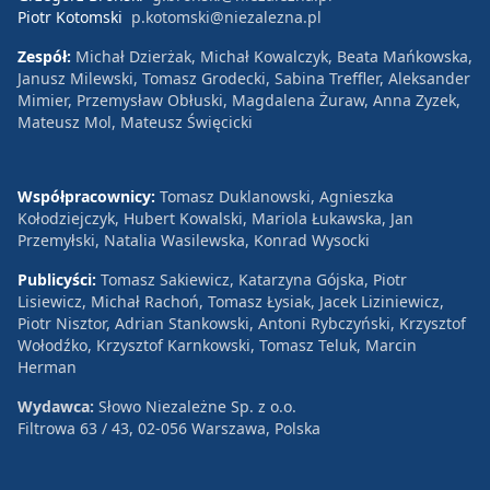
Piotr Kotomski
p.kotomski@niezalezna.pl
Zespół:
Michał Dzierżak, Michał Kowalczyk, Beata Mańkowska,
Janusz Milewski, Tomasz Grodecki, Sabina Treffler, Aleksander
Mimier, Przemysław Obłuski, Magdalena Żuraw, Anna Zyzek,
Mateusz Mol, Mateusz Święcicki
Współpracownicy:
Tomasz Duklanowski, Agnieszka
Kołodziejczyk, Hubert Kowalski, Mariola Łukawska, Jan
Przemyłski, Natalia Wasilewska, Konrad Wysocki
Publicyści:
Tomasz Sakiewicz, Katarzyna Gójska, Piotr
Lisiewicz, Michał Rachoń, Tomasz Łysiak, Jacek Liziniewicz,
Piotr Nisztor, Adrian Stankowski, Antoni Rybczyński, Krzysztof
Wołodźko, Krzysztof Karnkowski, Tomasz Teluk, Marcin
Herman
Wydawca:
Słowo Niezależne Sp. z o.o.
Filtrowa 63 / 43, 02-056 Warszawa, Polska