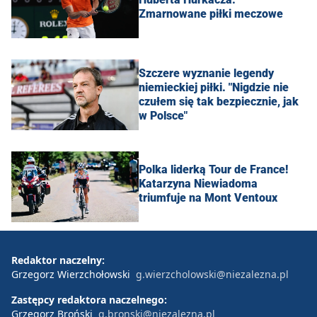
Zmarnowane piłki meczowe
Szczere wyznanie legendy
niemieckiej piłki. "Nigdzie nie
czułem się tak bezpiecznie, jak
w Polsce"
Polka liderką Tour de France!
Katarzyna Niewiadoma
triumfuje na Mont Ventoux
Redaktor naczelny:
Grzegorz Wierzchołowski
g.wierzcholowski@niezalezna.pl
Zastępcy redaktora naczelnego:
Grzegorz Broński
g.bronski@niezalezna.pl