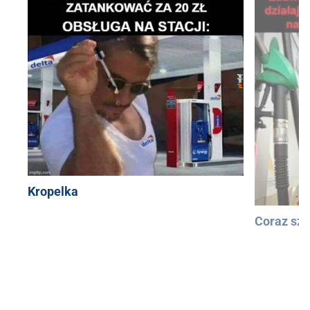
Kropelka
Coraz szy