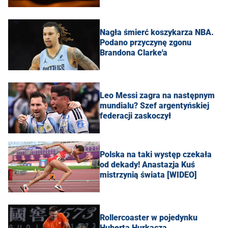
Nagła śmierć koszykarza NBA.
Podano przyczynę zgonu
Brandona Clarke'a
Leo Messi zagra na następnym
mundialu? Szef argentyńskiej
federacji zaskoczył
Polska na taki występ czekała
od dekady! Anastazja Kuś
mistrzynią świata [WIDEO]
Rollercoaster w pojedynku
Huberta Hurkacza.