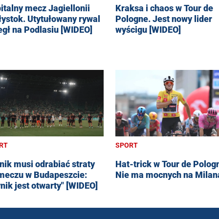
italny mecz Jagiellonii
Kraksa i chaos w Tour de
łystok. Utytułowany rywal
Pologne. Jest nowy lider
egł na Podlasiu [WIDEO]
wyścigu [WIDEO]
RT
SPORT
nik musi odrabiać straty
Hat-trick w Tour de Polog
meczu w Budapeszcie:
Nie ma mocnych na Milan
nik jest otwarty" [WIDEO]