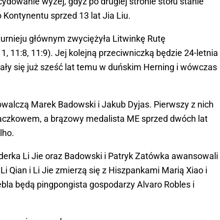
dowanie wyżej, gdyż po drugiej stronie stołu stanie
 Kontynentu sprzed 13 lat Jia Liu.
 turnieju głównym zwyciężyła Litwinkę Rutę
11, 11:8, 11:9). Jej kolejną przeciwniczką będzie 24-letnia
ały się już sześć lat temu w duńskim Herning i wówczas
walczą Marek Badowski i Jakub Dyjas. Pierwszy z nich
kaczkowem, a brązowy medalista ME sprzed dwóch lat
lho.
derka Li Jie oraz Badowski i Patryk Zatówka awansowali
Li Qian i Li Jie zmierzą się z Hiszpankami Marią Xiao i
ebla będą pingpongista gospodarzy Alvaro Robles i