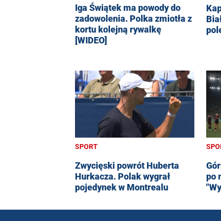
Iga Świątek ma powody do
Kap
zadowolenia. Polka zmiotła z
Bia
kortu kolejną rywalkę
pol
[WIDEO]
SPORT
SPO
Zwycięski powrót Huberta
Gór
Hurkacza. Polak wygrał
po 
pojedynek w Montrealu
"Wy