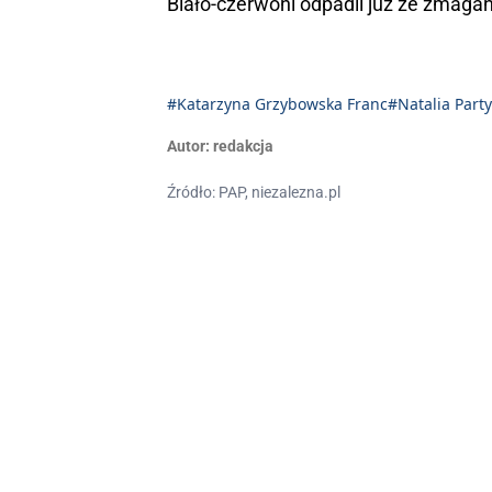
Biało-czerwoni odpadli już ze zmaga
#Katarzyna Grzybowska Franc
#Natalia Part
Autor:
redakcja
Źródło: PAP, niezalezna.pl