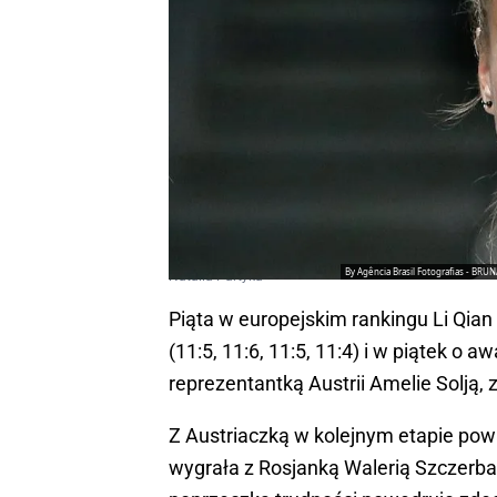
By Agência Brasil Fotografias - B
Natalia Partyka
Piąta w europejskim rankingu Li Qian 
(11:5, 11:6, 11:5, 11:4) i w piątek 
reprezentantką Austrii Amelie Solją,
Z Austriaczką w kolejnym etapie powa
wygrała z Rosjanką Walerią Szczerbaty