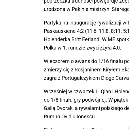
poprzeczka trudności powędruje zdecy
urodzona w Pekinie mistrzyni Starego
Partyka na inaugurację rywalizacji w
Paskauskiene 4:2 (11:6, 11:8, 8:11, 5:
Holenderka Britt Eerland. W ME spotk
Polka w 1. rundzie zwyciężyła 4:0.
Wieczorem o awans do 1/16 finału po
zmierzy się z Rosjaninem Kiryłem S
zagra z Portugalczykiem Diogo Carva
Wcześniej w czwartek Li Qian i Holen
do 1/8 finału gry podwójnej. W piątek 
Galią Dvorak, a rywalami polskiego d
Rumun Ovidiu Ionescu.