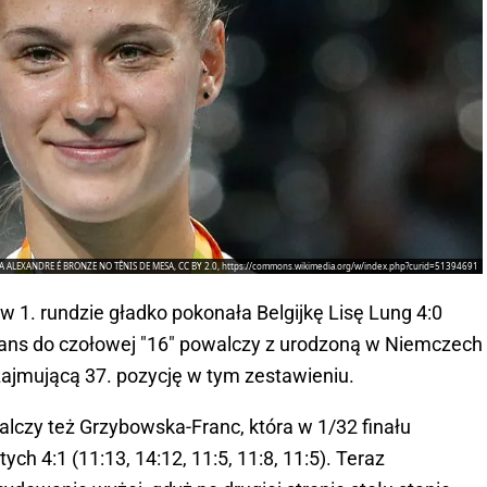
RUNA ALEXANDRE É BRONZE NO TÊNIS DE MESA, CC BY 2.0, https://commons.wikimedia.org/w/index.php?curid=51394691
w 1. rundzie gładko pokonała Belgijkę Lisę Lung 4:0
o awans do czołowej "16" powalczy z urodzoną w Niemczech
 zajmującą 37. pozycję w tym zestawieniu.
lczy też Grzybowska-Franc, która w 1/32 finału
ch 4:1 (11:13, 14:12, 11:5, 11:8, 11:5). Teraz