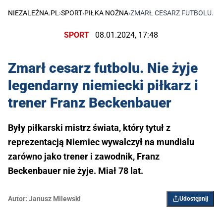
NIEZALEŻNA.PL
›
SPORT
›
PIŁKA NOŻNA
›
ZMARŁ CESARZ FUTBOLU. NI
SPORT
08.01.2024, 17:48
Zmarł cesarz futbolu. Nie żyje
legendarny niemiecki piłkarz i
trener Franz Beckenbauer
Były piłkarski mistrz świata, który tytuł z
reprezentacją Niemiec wywalczył na mundialu
zarówno jako trener i zawodnik, Franz
Beckenbauer nie żyje. Miał 78 lat.
Autor:
Janusz Milewski
Udostępnij