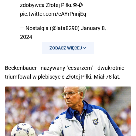
zdobywca Złotej Piłki.⚽️🥀
pic.twitter.com/cAYrPnnjEq
— Nostalgia (@lata8290)
January 8,
2024
ZOBACZ WIĘCEJ
Beckenbauer - nazywany "cesarzem" - dwukrotnie
triumfował w plebiscycie Złotej Piłki. Miał 78 lat.