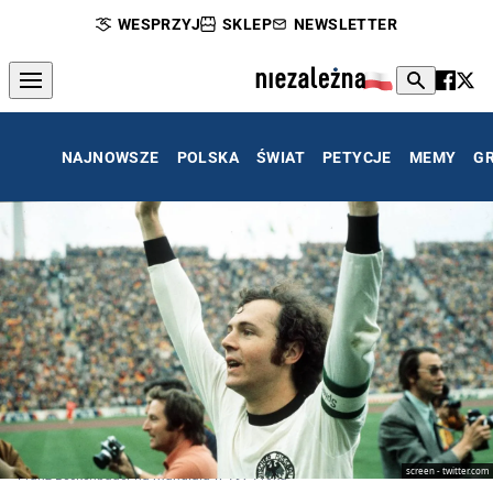
WESPRZYJ
SKLEP
NEWSLETTER
NAJNOWSZE
POLSKA
ŚWIAT
PETYCJE
MEMY
G
screen - twitter.com
Franz Beckenbauer na mundialu w 1974 roku