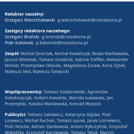
Redaktor naczelny:
Grzegorz Wierzchołowski
g.wierzcholowski@niezalezna.pl
Zastępcy redaktora naczelnego:
Grzegorz Broński
g.bronski@niezalezna.pl
Piotr Kotomski
p.kotomski@niezalezna.pl
Zespół:
Michał Dzierżak, Michał Kowalczyk, Beata Mańkowska,
Janusz Milewski, Tomasz Grodecki, Sabina Treffler, Aleksander
Mimier, Przemysław Obłuski, Magdalena Żuraw, Anna Zyzek,
Mateusz Mol, Mateusz Święcicki
Współpracownicy:
Tomasz Duklanowski, Agnieszka
Kołodziejczyk, Hubert Kowalski, Mariola Łukawska, Jan
Przemyłski, Natalia Wasilewska, Konrad Wysocki
Publicyści:
Tomasz Sakiewicz, Katarzyna Gójska, Piotr
Lisiewicz, Michał Rachoń, Tomasz Łysiak, Jacek Liziniewicz,
Piotr Nisztor, Adrian Stankowski, Antoni Rybczyński, Krzysztof
Wołodźko, Krzysztof Karnkowski, Tomasz Teluk, Marcin