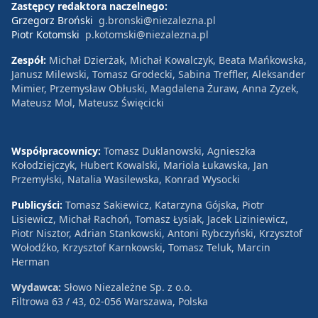
Zastępcy redaktora naczelnego:
Grzegorz Broński
g.bronski@niezalezna.pl
Piotr Kotomski
p.kotomski@niezalezna.pl
Zespół:
Michał Dzierżak, Michał Kowalczyk, Beata Mańkowska,
Janusz Milewski, Tomasz Grodecki, Sabina Treffler, Aleksander
Mimier, Przemysław Obłuski, Magdalena Żuraw, Anna Zyzek,
Mateusz Mol, Mateusz Święcicki
Współpracownicy:
Tomasz Duklanowski, Agnieszka
Kołodziejczyk, Hubert Kowalski, Mariola Łukawska, Jan
Przemyłski, Natalia Wasilewska, Konrad Wysocki
Publicyści:
Tomasz Sakiewicz, Katarzyna Gójska, Piotr
Lisiewicz, Michał Rachoń, Tomasz Łysiak, Jacek Liziniewicz,
Piotr Nisztor, Adrian Stankowski, Antoni Rybczyński, Krzysztof
Wołodźko, Krzysztof Karnkowski, Tomasz Teluk, Marcin
Herman
Wydawca:
Słowo Niezależne Sp. z o.o.
Filtrowa 63 / 43, 02-056 Warszawa, Polska