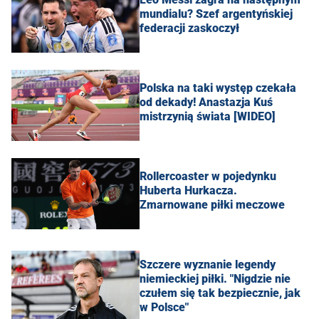
mundialu? Szef argentyńskiej
federacji zaskoczył
Polska na taki występ czekała
od dekady! Anastazja Kuś
mistrzynią świata [WIDEO]
Rollercoaster w pojedynku
Huberta Hurkacza.
Zmarnowane piłki meczowe
Szczere wyznanie legendy
niemieckiej piłki. "Nigdzie nie
czułem się tak bezpiecznie, jak
w Polsce"