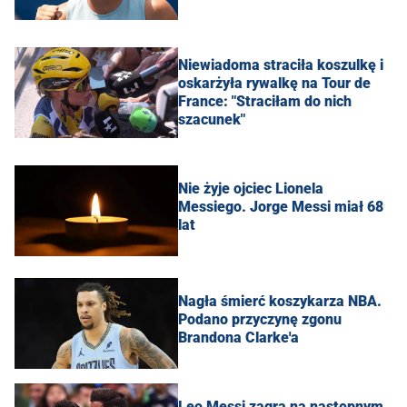
Niewiadoma straciła koszulkę i
oskarżyła rywalkę na Tour de
France: "Straciłam do nich
szacunek"
Nie żyje ojciec Lionela
Messiego. Jorge Messi miał 68
lat
Nagła śmierć koszykarza NBA.
Podano przyczynę zgonu
Brandona Clarke'a
Leo Messi zagra na następnym