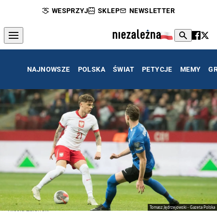
WESPRZYJ
SKLEP
NEWSLETTER
NAJNOWSZE
POLSKA
ŚWIAT
PETYCJE
MEMY
G
Tomasz Jędrzejowski - Gazeta Polska
Nicola Zalewski