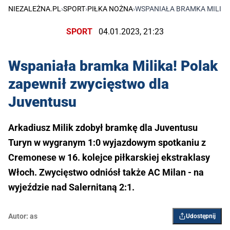
NIEZALEŻNA.PL
›
SPORT
›
PIŁKA NOŻNA
›
WSPANIAŁA BRAMKA MILIKA
SPORT
04.01.2023, 21:23
Wspaniała bramka Milika! Polak
zapewnił zwycięstwo dla
Juventusu
Arkadiusz Milik zdobył bramkę dla Juventusu
Turyn w wygranym 1:0 wyjazdowym spotkaniu z
Cremonese w 16. kolejce piłkarskiej ekstraklasy
Włoch. Zwycięstwo odniósł także AC Milan - na
wyjeździe nad Salernitaną 2:1.
Autor:
as
Udostępnij