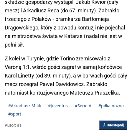
składzie gospodarzy wystąpili Jakub Kiwior (cały
mecz) i Arkadiusz Reca (do 67. minuty). Zabrakło
trzeciego z Polaków - bramkarza Bartłomieja
Drągowskiego, który z powodu kontuzji nie pojechał
na mistrzostwa świata w Katarze i nadal nie jest w
pełni sił.
Z kolei w Turynie, gdzie Torino zremisowało z
Veroną 1:1, wśród gości zagrał w samej końcówce
Karol Linetty (od 89. minuty), a w barwach gości cały
mecz rozegrał Paweł Dawidowicz. Zabrakło
natomiast kontuzjowanego Mateusza Praszelika.
#Arkadiusz Milik
#Juventus
#Serie A
#piłka nożna
#sport
Autor:
as
Udostępnij