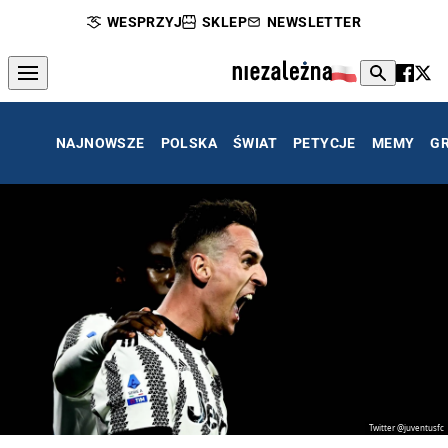
WESPRZYJ
SKLEP
NEWSLETTER
NAJNOWSZE
POLSKA
ŚWIAT
PETYCJE
MEMY
G
Twitter @juventusfc