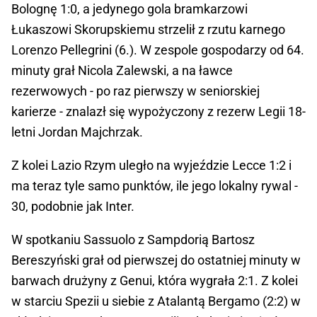
Bolognę 1:0, a jedynego gola bramkarzowi
Łukaszowi Skorupskiemu strzelił z rzutu karnego
Lorenzo Pellegrini (6.). W zespole gospodarzy od 64.
minuty grał Nicola Zalewski, a na ławce
rezerwowych - po raz pierwszy w seniorskiej
karierze - znalazł się wypożyczony z rezerw Legii 18-
letni Jordan Majchrzak.
Z kolei Lazio Rzym uległo na wyjeździe Lecce 1:2 i
ma teraz tyle samo punktów, ile jego lokalny rywal -
30, podobnie jak Inter.
W spotkaniu Sassuolo z Sampdorią Bartosz
Bereszyński grał od pierwszej do ostatniej minuty w
barwach drużyny z Genui, która wygrała 2:1. Z kolei
w starciu Spezii u siebie z Atalantą Bergamo (2:2) w