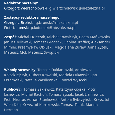
Redaktor naczelny:
Grzegorz Wierzchołowski
g.wierzcholowski@niezalezna.pl
Zastępcy redaktora naczelnego:
Grzegorz Broński
g.bronski@niezalezna.pl
Piotr Kotomski
p.kotomski@niezalezna.pl
Zespół:
Michał Dzierżak, Michał Kowalczyk, Beata Mańkowska,
Janusz Milewski, Tomasz Grodecki, Sabina Treffler, Aleksander
Mimier, Przemysław Obłuski, Magdalena Żuraw, Anna Zyzek,
Mateusz Mol, Mateusz Święcicki
Współpracownicy:
Tomasz Duklanowski, Agnieszka
Kołodziejczyk, Hubert Kowalski, Mariola Łukawska, Jan
Przemyłski, Natalia Wasilewska, Konrad Wysocki
Publicyści:
Tomasz Sakiewicz, Katarzyna Gójska, Piotr
Lisiewicz, Michał Rachoń, Tomasz Łysiak, Jacek Liziniewicz,
Piotr Nisztor, Adrian Stankowski, Antoni Rybczyński, Krzysztof
Wołodźko, Krzysztof Karnkowski, Tomasz Teluk, Marcin
Herman