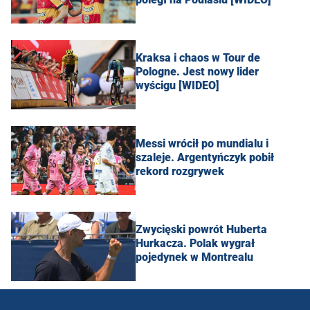
Kraksa i chaos w Tour de
Pologne. Jest nowy lider
wyścigu [WIDEO]
Messi wrócił po mundialu i
szaleje. Argentyńczyk pobił
rekord rozgrywek
Zwycięski powrót Huberta
Hurkacza. Polak wygrał
pojedynek w Montrealu