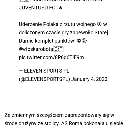
JUVENTUSU FC! 🔥
Uderzenie Polaka z rzutu wolnego 🎯 w
doliczonym czasie gry zapewniło Starej
Damie komplet punktów! ⚽️🤩
#włoskarobota
🇮🇹
pic.twitter.com/8P6g6TlF9m
— ELEVEN SPORTS PL
(@ELEVENSPORTSPL)
January 4, 2023
Ze zmiennym szczęściem zaprezentowały się w
środę drużyny ze stolicy. AS Roma pokonała u siebie