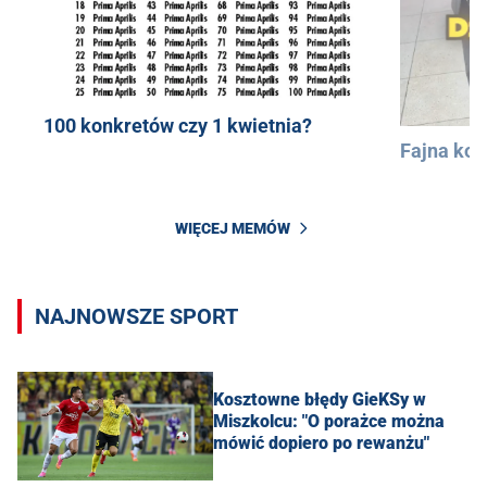
100 konkretów czy 1 kwietnia?
Fajna kos
WIĘCEJ MEMÓW
NAJNOWSZE SPORT
Kosztowne błędy GieKSy w
Miszkolcu: "O porażce można
mówić dopiero po rewanżu"