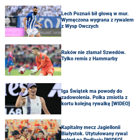
Lech Poznań bił głową w mur.
Wymęczona wygrana z rywalem
z Wysp Owczych
Raków nie złamał Szwedów.
Tylko remis z Hammarby
Iga Świątek ma powody do
zadowolenia. Polka zmiotła z
kortu kolejną rywalkę [WIDEO]
Kapitalny mecz Jagiellonii
Białystok. Utytułowany rywal
poległ na Podlasiu [WIDEO]