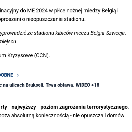
nacyjny do ME 2024 w piłce nożnej miedzy Belgią i
oproszeni o nieopuszczanie stadionu.
wyprowadzić ze stadionu kibiców meczu Belgia-Szwecja.
 miejscu
rum Kryzysowe (CCN).
DOBNE
na ulicach Brukseli. Trwa obława. WIDEO +18
rty - najwyższy - poziom zagrożenia terrorystycznego
.
 poza absolutną koniecznością - nie opuszczali domów.