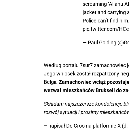
screaming ‘Allahu Ak
jacket and carrying a
Police can’t find him
pic.twitter.com/HC
— Paul Golding (@G
Według portalu 7sur7 zamachowiec jes
Jego wniosek został rozpatrzony neg
Belgii.
Zamachowiec wciąż pozostaje 
wezwał mieszkańców Brukseli do za
Składam najszczersze kondolencje blis
rozwój sytuacji i prosimy mieszkańcó
– napisał De Croo na platformie X (d. 