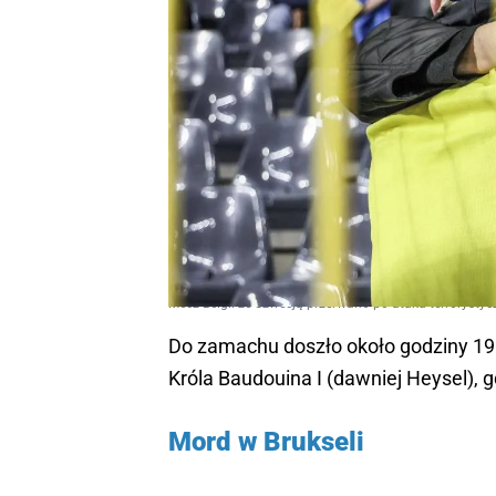
Mecz Belgii ze Szwecją przerwano po ataku terrorysty
Do zamachu doszło około godziny 19.0
Króla Baudouina I (dawniej Heysel), 
Mord w Brukseli