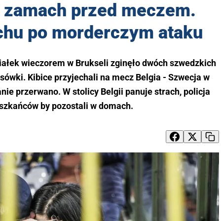
y zamach przed meczem.
achu po morderczym ataku
iałek wieczorem w Brukseli zginęło dwóch szwedzkich
ksówki. Kibice przyjechali na mecz Belgia - Szwecja w
nie przerwano. W stolicy Belgii panuje strach, policja
eszkańców by pozostali w domach.