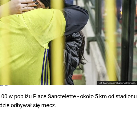
fot. twitter.com/FabrizioRomano
cznym
0 w pobliżu Place Sanctelette - około 5 km od stadionu
gdzie odbywał się mecz.