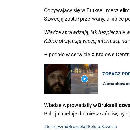
Odbywający się w Brukseli mecz elimi
Szwecją został przerwany, a kibice p
Władze sprawdzają, jak bezpiecznie 
Kibice otrzymują więcej informacji na
– podało w serwisie X Krajowe Cent
ZOBACZ PO
Zamachowiec 
Władze wprowadziły
w Brukseli czwa
Policja apeluje do mieszkańców, by -
#terorryzm
#Bruksela
#Belgia-Szwecja