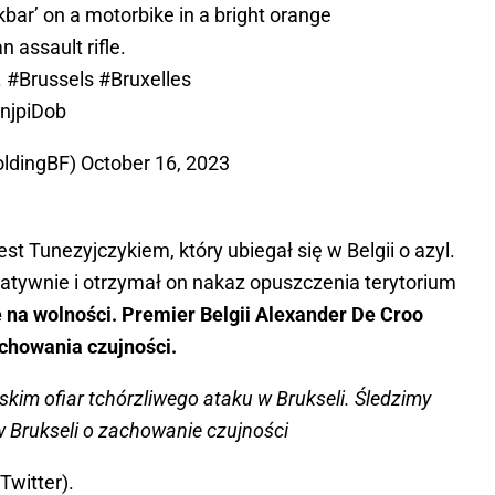
bar’ on a motorbike in a bright orange
n assault rifle.
.
#Brussels
#Bruxelles
enjpiDob
oldingBF)
October 16, 2023
t Tunezyjczykiem, który ubiegał się w Belgii o azyl.
atywnie i otrzymał on nakaz opuszczenia terytorium
na wolności. Premier Belgii Alexander De Croo
chowania czujności.
kim ofiar tchórzliwego ataku w Brukseli. Śledzimy
w Brukseli o zachowanie czujności
Twitter).