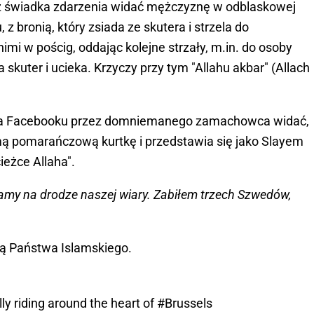
 świadka zdarzenia widać mężczyznę w odblaskowej
z bronią, który zsiada ze skutera i strzela do
nimi w pościg, oddając kolejne strzały, m.in. do osoby
 skuter i ucieka. Krzyczy przy tym "Allahu akbar" (Allach
na Facebooku przez domniemanego zamachowca widać,
mą pomarańczową kurtkę i przedstawia się jako Slayem
ieżce Allaha".
ramy na drodze naszej wiary. Zabiłem trzech Szwedów,
tą Państwa Islamskiego.
rally riding around the heart of
#Brussels