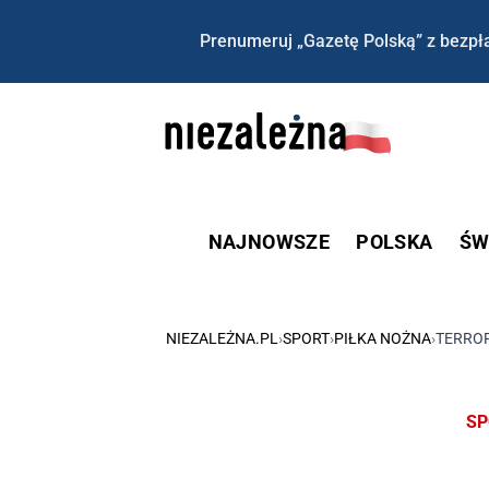
Prenumeruj „Gazetę Polską” z bezpła
NAJNOWSZE
POLSKA
ŚW
NIEZALEŻNA.PL
›
SPORT
›
PIŁKA NOŻNA
›
TERRO
SP