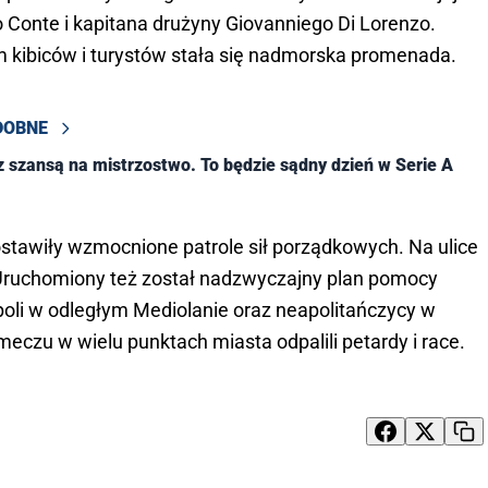
io Conte i kapitana drużyny Giovanniego Di Lorenzo.
 kibiców i turystów stała się nadmorska promenada.
DOBNE
z szansą na mistrzostwo. To będzie sądny dzień w Serie A
stawiły wzmocnione patrole sił porządkowych. Na ulice
. Uruchomiony też został nadzwyczajny plan pomocy
poli w odległym Mediolanie oraz neapolitańczycy w
meczu w wielu punktach miasta odpalili petardy i race.