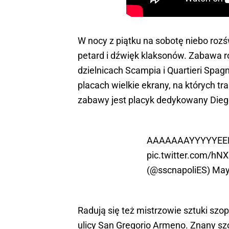
W nocy z piątku na sobotę niebo rozśw
petard i dźwięk klaksonów. Zabawa ro
dzielnicach Scampia i Quartieri Spagn
placach wielkie ekrany, na których
zabawy jest placyk dedykowany Dieg
AAAAAAAYYYYYEEEEEEEEE
pic.twitter.com/hN
(@sscnapoliES)
May
Radują się też mistrzowie sztuki szo
ulicy San Gregorio Armeno. Znany szo