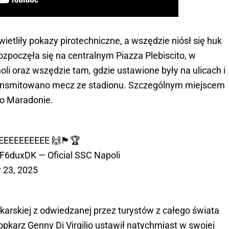
ietliły pokazy pirotechniczne, a wszędzie niósł się huk
zpoczęła się na centralnym Piazza Plebiscito, w
oli oraz wszędzie tam, gdzie ustawione były na ulicach i
 transmitowano mecz ze stadionu. Szczególnym miejscem
o Maradonie.
EEE 🙌🏴󠁧󠁢󠁳󠁣󠁴󠁿🏆
XF6duxDK
— Oficial SSC Napoli
 23, 2025
pkarskiej z odwiedzanej przez turystów z całego świata
pkarz Genny Di Virgilio ustawił natychmiast w swojej