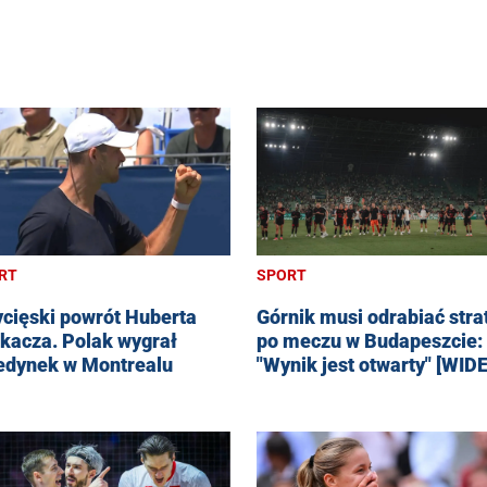
RT
SPORT
cięski powrót Huberta
Górnik musi odrabiać stra
kacza. Polak wygrał
po meczu w Budapeszcie:
edynek w Montrealu
"Wynik jest otwarty" [WID