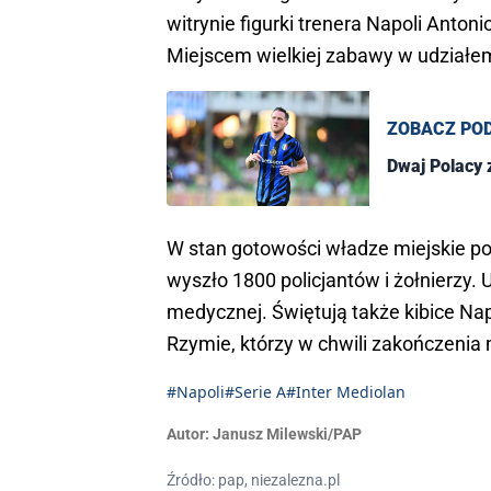
witrynie figurki trenera Napoli Anton
Miejscem wielkiej zabawy w udziałem
ZOBACZ PO
Dwaj Polacy 
W stan gotowości władze miejskie po
wyszło 1800 policjantów i żołnierzy
medycznej. Świętują także kibice Na
Rzymie, którzy w chwili zakończenia 
#Napoli
#Serie A
#Inter Mediolan
Autor:
Janusz Milewski/PAP
Źródło: pap, niezalezna.pl