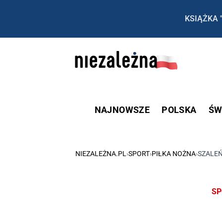
KSIĄŻKA 
NAJNOWSZE
POLSKA
ŚW
NIEZALEŻNA.PL
›
SPORT
›
PIŁKA NOŻNA
›
SZALEŃ
SP