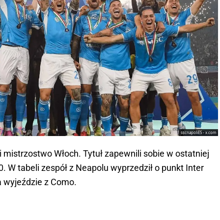
sscnapoliES - x.com
i mistrzostwo Włoch. Tytuł zapewnili sobie w ostatniej
:0. W tabeli zespół z Neapolu wyprzedził o punkt Inter
a wyjeździe z Como.