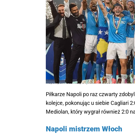
Napoli po raz czwarty z tytułem mistrzowskim
Piłkarze Napoli po raz czwarty zdobyl
kolejce, pokonując u siebie Cagliari 2
Mediolan, który wygrał również 2:0 n
Napoli mistrzem Włoch