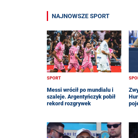
NAJNOWSZE SPORT
SPORT
SPO
Messi wrócił po mundialu i
Zwy
szaleje. Argentyńczyk pobił
Hur
rekord rozgrywek
poj