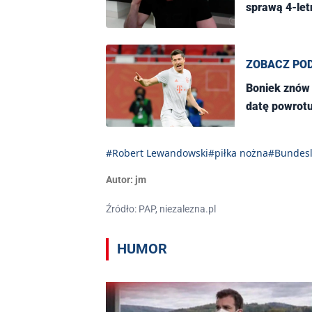
sprawą 4-letn
ZOBACZ PO
Boniek znów
datę powrotu
#Robert Lewandowski
#piłka nożna
#Bundesl
Autor:
jm
Źródło: PAP, niezalezna.pl
HUMOR