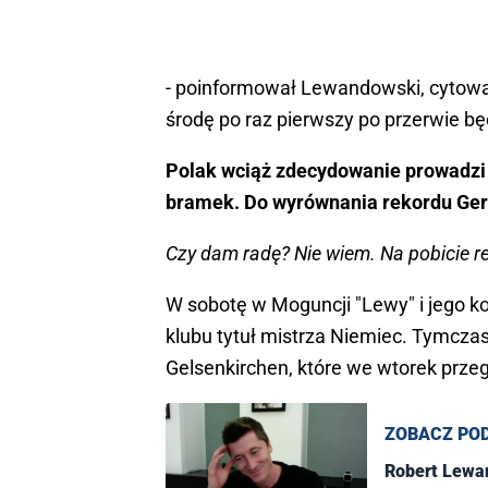
- poinformował Lewandowski, cytowan
środę po raz pierwszy po przerwie bę
Polak wciąż zdecydowanie prowadzi w
bramek. Do wyrównania rekordu Gerd
Czy dam radę? Nie wiem. Na pobicie 
W sobotę w Moguncji "Lewy" i jego ko
klubu tytuł mistrza Niemiec. Tymcza
Gelsenkirchen, które we wtorek przegr
ZOBACZ PO
Robert Lewa