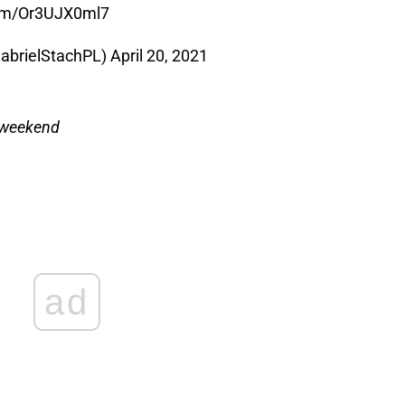
com/Or3UJX0ml7
GabrielStachPL)
April 20, 2021
w weekend
ad