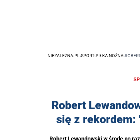
NIEZALEŻNA.PL
›
SPORT
›
PIŁKA NOŻNA
›
ROBERT
SP
Robert Lewandows
się z rekordem:
Robert Lewandowski w środę po ra