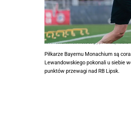
Robert Lewandowski wraca do gry po kontuzji kolana
Piłkarze Bayernu Monachium są coraz
Lewandowskiego pokonali u siebie we
punktów przewagi nad RB Lipsk.