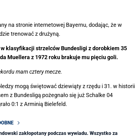
y na stronie internetowej Bayernu, dodając, że w
dzie trenować z drużyną.
 klasyfikacji strzelców Bundesligi z dorobkiem 35
a Muellera z 1972 roku brakuje mu pięciu goli.
rekordu mam cztery mecze.
ledzy mogą świętować dziewiąty z rzędu i 31. w historii
sem z Bundesligą pożegnało się już Schalke 04
ało 0:1 z Arminią Bielefeld.
DOBNE
ndowski zakłopotany podczas wywiadu. Wszystko za