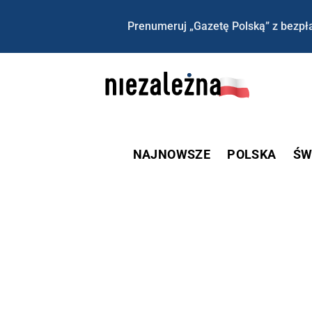
Prenumeruj „Gazetę Polską” z bezpła
NAJNOWSZE
POLSKA
ŚW