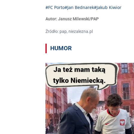
#FC Porto
#Jan Bednarek
#Jakub Kiwior
Autor:
Janusz Milewski/PAP
Źródło: pap, niezalezna.pl
HUMOR