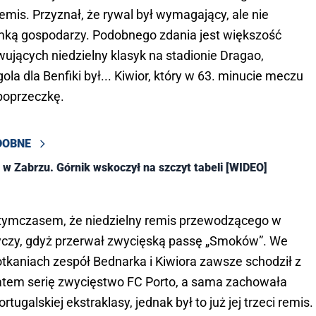
mis. Przyznał, że rywal był wymagający, ale nie
mką gospodarzy. Podobnego zdania jest większość
ujących niedzielny klasyk na stadionie Dragao,
ola dla Benfiki był... Kiwior, który w 63. minucie meczu
 poprzeczkę.
DOBNE
a w Zabrzu. Górnik wskoczył na szczyt tabeli [WIDEO]
tymczasem, że niedzielny remis przewodzącego w
ryczy, gdyż przerwał zwycięską passę „Smoków”. We
tkaniach zespół Bednarka i Kiwiora zawsze schodził z
zatem serię zwycięstwo FC Porto, a sama zachowała
ugalskiej ekstraklasy, jednak był to już jej trzeci remis.