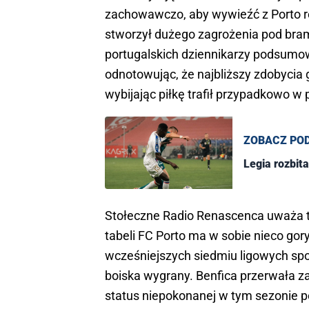
zachowawczo, aby wywieźć z Porto re
stworzył dużego zagrożenia pod bra
portugalskich dziennikarzy podsumow
odnotowując, że najbliższy zdobycia g
wybijając piłkę trafił przypadkowo w
ZOBACZ PO
Legia rozbit
Stołeczne Radio Renascenca uważa 
tabeli FC Porto ma w sobie nieco go
wcześniejszych siedmiu ligowych spo
boiska wygrany. Benfica przerwała 
status niepokonanej w tym sezonie port