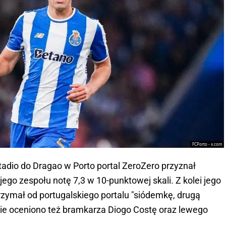
FCPorto - x.com
tadio do Dragao w Porto portal ZeroZero przyznał
go zespołu notę 7,3 w 10-punktowej skali. Z kolei jego
trzymał od portugalskiego portalu "siódemkę, drugą
e oceniono też bramkarza Diogo Costę oraz lewego