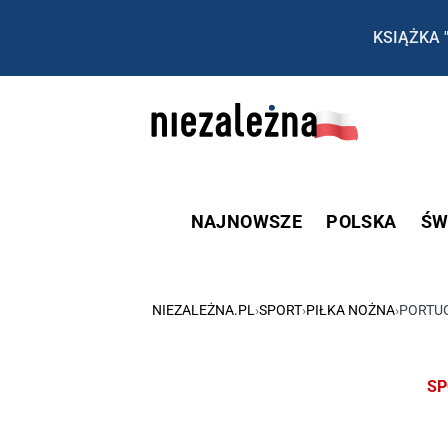
KSIĄŻKA 
NAJNOWSZE
POLSKA
ŚW
NIEZALEŻNA.PL
›
SPORT
›
PIŁKA NOŻNA
›
PORTUG
SP