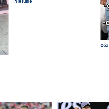
Nie lubię
Cóż