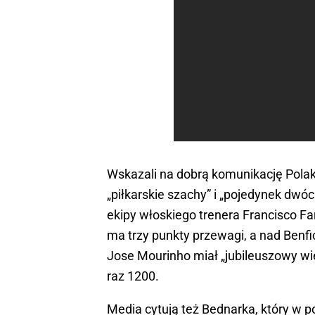
Wskazali na dobrą komunikację Polakó
„piłkarskie szachy” i „pojedynek dw
ekipy włoskiego trenera Francisco Fa
ma trzy punkty przewagi, a nad Benficą
Jose Mourinho miał „jubileuszowy wie
raz 1200.
Media cytują też Bednarka, który w