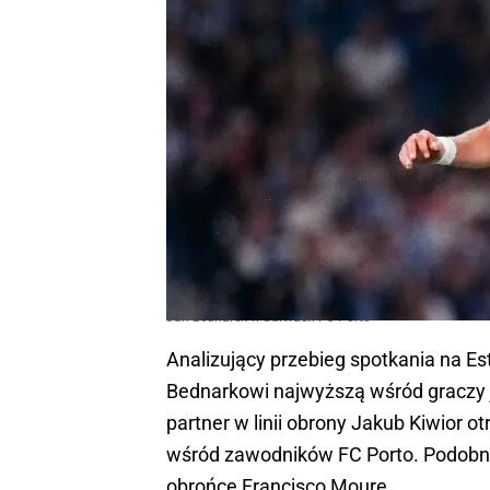
Jan Bednarek w barwach FC Porto
Analizujący przebieg spotkania na Es
Bednarkowi najwyższą wśród graczy je
partner w linii obrony Jakub Kiwior o
wśród zawodników FC Porto. Podobni
obrońcę Francisco Mourę.