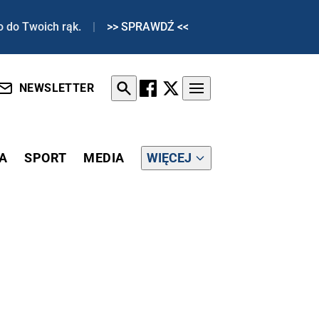
o do Twoich rąk.
|
>> SPRAWDŹ <<
NEWSLETTER
A
SPORT
MEDIA
WIĘCEJ
CHOLES ZASKOCZYŁ OCENĄ SYTUACJI