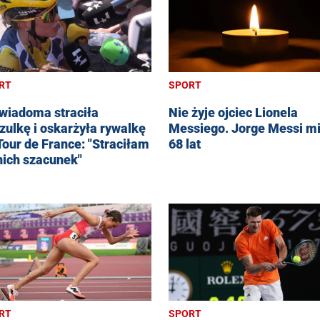
RT
SPORT
wiadoma straciła
Nie żyje ojciec Lionela
zulkę i oskarżyła rywalkę
Messiego. Jorge Messi mi
Tour de France: "Straciłam
68 lat
nich szacunek"
RT
SPORT