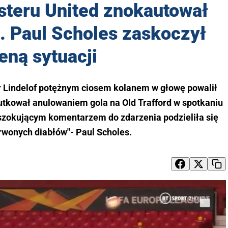
steru United znokautował
. Paul Scholes zaskoczył
eną sytuacji
r Lindelof potężnym ciosem kolanem w głowę powalił
utkował anulowaniem gola na Old Trafford w spotkaniu
 szokującym komentarzem do zdarzenia podzieliła się
rwonych diabłów"- Paul Scholes.