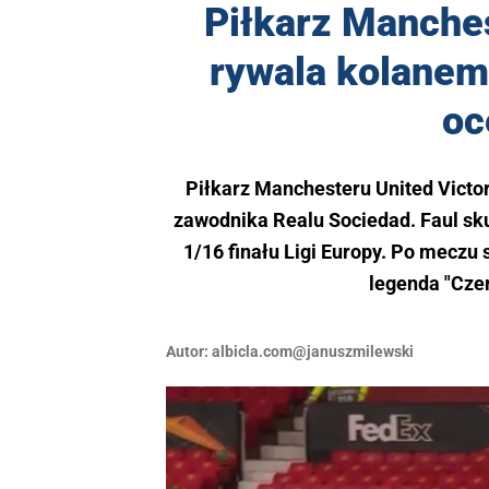
Piłkarz Manche
rywala kolanem
oc
Piłkarz Manchesteru United Victo
zawodnika Realu Sociedad. Faul sk
1/16 finału Ligi Europy. Po meczu
legenda "Cze
Autor:
albicla.com@januszmilewski