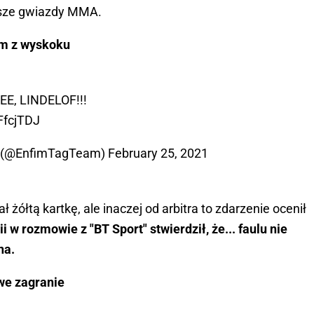
ększe gwiazdy MMA.
em z wyskoku
E, LINDELOF!!!
FfcjTDJ
? (@EnfimTagTeam)
February 25, 2021
 żółtą kartkę, ale inaczej od arbitra to zdarzenie ocenił
i w rozmowie z "BT Sport" stwierdził, że... faulu nie
na.
we zagranie