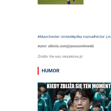
#Manchester United
#piłka nożna
#Victor Li
Autor:
albicla.com@januszmilewski
Źródło: the sun, niezalezna.pl
HUMOR