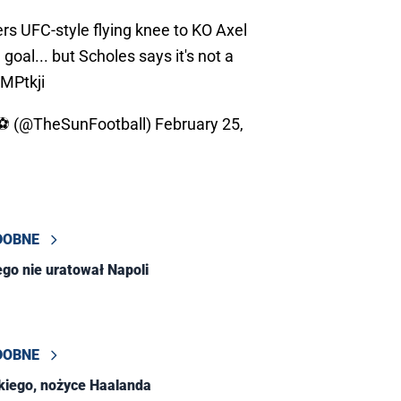
ers UFC-style flying knee to KO Axel
oal... but Scholes says it's not a
vMPtkji
 ⚽ (@TheSunFootball)
February 25,
DOBNE
ego nie uratował Napoli
DOBNE
skiego, nożyce Haalanda