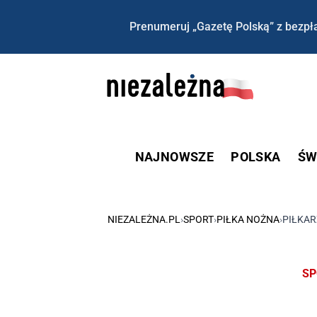
Prenumeruj „Gazetę Polską” z bezpła
NAJNOWSZE
POLSKA
ŚW
NIEZALEŻNA.PL
›
SPORT
›
PIŁKA NOŻNA
›
PIŁKAR
SP