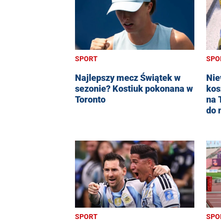
SPORT
SPO
Najlepszy mecz Świątek w
Nie
sezonie? Kostiuk pokonana w
kos
Toronto
na 
do 
SPO
SPORT