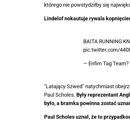
którego nie powstydziłby się najwi
Lindelof nokautuje rywala kopnięci
BAITA RUNNING KNE
pic.twitter.com/440
— Enfim Tag Team
"Latający Szwed" natychmiast obejrzał
Paul Scholes.
Były reprezentant Angli
było, a bramka powinna zostać uzna
Paul Scholes uznał, że to przypadko