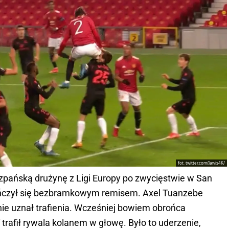
fot. twitter.com/Jarvis4K/
zpańską drużynę z Ligi Europy po zwycięstwie w San
ończył się bezbramkowym remisem. Axel Tuanzebe
r nie uznał trafienia. Wcześniej bowiem obrońca
 trafił rywala kolanem w głowę. Było to uderzenie,