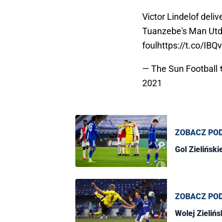
Victor Lindelof deliv
Tuanzebe's Man Utd g
foul
https://t.co/IBQ
— The Sun Football
2021
ZOBACZ PO
Gol Zieliński
ZOBACZ PO
Wolej Zieliń