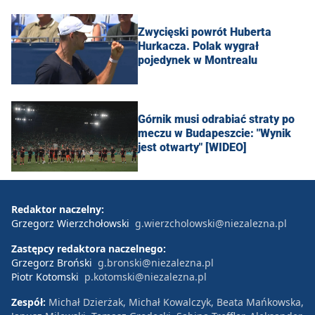
Zwycięski powrót Huberta
Hurkacza. Polak wygrał
pojedynek w Montrealu
Górnik musi odrabiać straty po
meczu w Budapeszcie: "Wynik
jest otwarty" [WIDEO]
Redaktor naczelny:
Grzegorz Wierzchołowski
g.wierzcholowski@niezalezna.pl
Zastępcy redaktora naczelnego:
Grzegorz Broński
g.bronski@niezalezna.pl
Piotr Kotomski
p.kotomski@niezalezna.pl
Zespół:
Michał Dzierżak, Michał Kowalczyk, Beata Mańkowska,