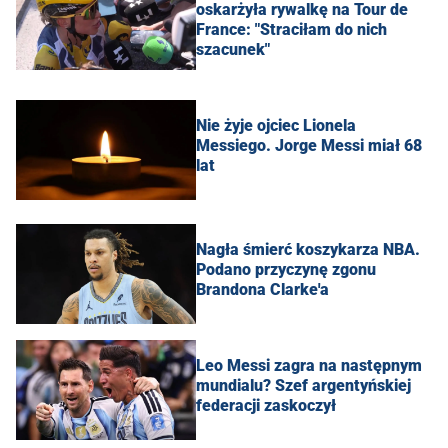
oskarżyła rywalkę na Tour de
France: "Straciłam do nich
szacunek"
Nie żyje ojciec Lionela
Messiego. Jorge Messi miał 68
lat
Nagła śmierć koszykarza NBA.
Podano przyczynę zgonu
Brandona Clarke'a
Leo Messi zagra na następnym
mundialu? Szef argentyńskiej
federacji zaskoczył