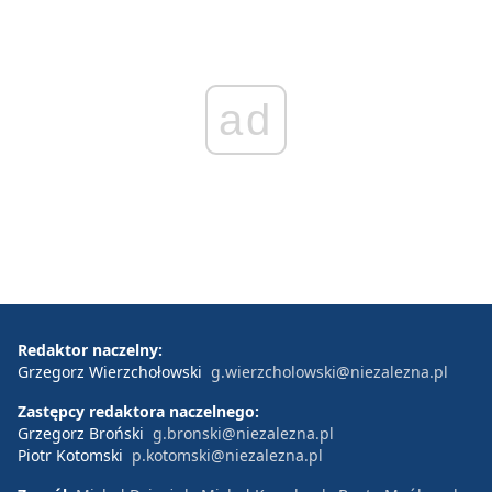
ad
Redaktor naczelny:
Grzegorz Wierzchołowski
g.wierzcholowski@niezalezna.pl
Zastępcy redaktora naczelnego:
Grzegorz Broński
g.bronski@niezalezna.pl
Piotr Kotomski
p.kotomski@niezalezna.pl