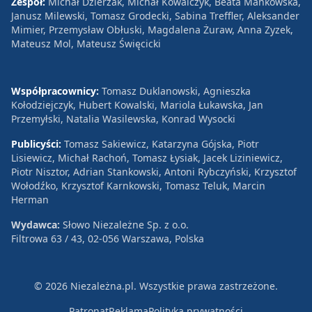
Zespół:
Michał Dzierżak, Michał Kowalczyk, Beata Mańkowska,
Janusz Milewski, Tomasz Grodecki, Sabina Treffler, Aleksander
Mimier, Przemysław Obłuski, Magdalena Żuraw, Anna Zyzek,
Mateusz Mol, Mateusz Święcicki
Współpracownicy:
Tomasz Duklanowski, Agnieszka
Kołodziejczyk, Hubert Kowalski, Mariola Łukawska, Jan
Przemyłski, Natalia Wasilewska, Konrad Wysocki
Publicyści:
Tomasz Sakiewicz, Katarzyna Gójska, Piotr
Lisiewicz, Michał Rachoń, Tomasz Łysiak, Jacek Liziniewicz,
Piotr Nisztor, Adrian Stankowski, Antoni Rybczyński, Krzysztof
Wołodźko, Krzysztof Karnkowski, Tomasz Teluk, Marcin
Herman
Wydawca:
Słowo Niezależne Sp. z o.o.
Filtrowa 63 / 43, 02-056 Warszawa, Polska
© 2026 Niezależna.pl. Wszystkie prawa zastrzeżone.
Patronat
Reklama
Polityka prywatności