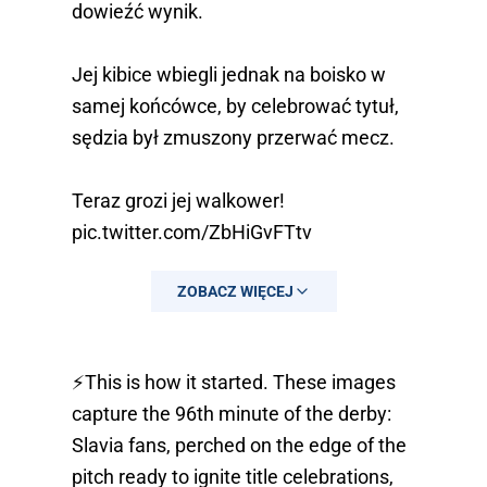
dowieźć wynik.
Jej kibice wbiegli jednak na boisko w
samej końcówce, by celebrować tytuł,
sędzia był zmuszony przerwać mecz.
Teraz grozi jej walkower!
pic.twitter.com/ZbHiGvFTtv
— BuckarooBanzai (@Buckarobanza)
ZOBACZ WIĘCEJ
May 9, 2026
⚡️This is how it started. These images
capture the 96th minute of the derby:
Slavia fans, perched on the edge of the
pitch ready to ignite title celebrations,