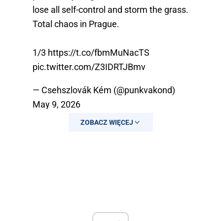
lose all self-control and storm the grass.
Total chaos in Prague.
1/3
https://t.co/fbmMuNacTS
pic.twitter.com/Z3IDRTJBmv
— Csehszlovák Kém (@punkvakond)
May 9, 2026
ZOBACZ WIĘCEJ