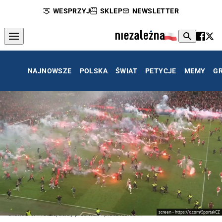
WESPRZYJ
SKLEP
NEWSLETTER
NAJNOWSZE
POLSKA
ŚWIAT
PETYCJE
MEMY
G
screen - https://x.com/SportakCZ
Skandal w Pradze, derby przerwane przez kibiców