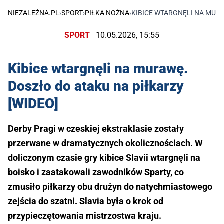
NIEZALEŻNA.PL
›
SPORT
›
PIŁKA NOŻNA
›
KIBICE WTARGNĘLI NA MURA
SPORT
10.05.2026, 15:55
Kibice wtargnęli na murawę.
Doszło do ataku na piłkarzy
[WIDEO]
Derby Pragi w czeskiej ekstraklasie zostały
przerwane w dramatycznych okolicznościach. W
doliczonym czasie gry kibice Slavii wtargnęli na
boisko i zaatakowali zawodników Sparty, co
zmusiło piłkarzy obu drużyn do natychmiastowego
zejścia do szatni. Slavia była o krok od
przypieczętowania mistrzostwa kraju.