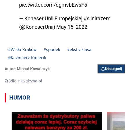
pic.twitter.com/dgmvbEwsF5
— Koneser Unii Europejskiej #silnirazem
(@KoneserUnii)
May 15, 2022
#Wisła Kraków
#spadek
#ekstraklasa
#Kazimierz Kmiecik
Autor:
Michał Kowalczyk
Udostępnij
Źródło: niezalezna.pl
HUMOR