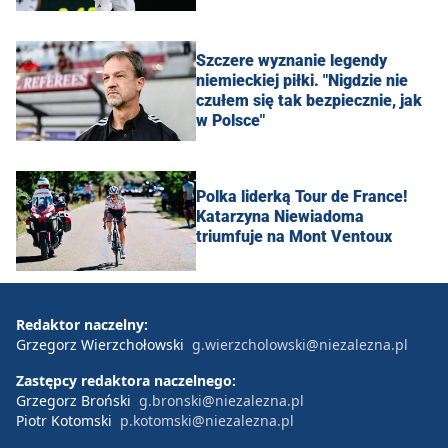
Szczere wyznanie legendy
niemieckiej piłki. "Nigdzie nie
czułem się tak bezpiecznie, jak
w Polsce"
Polka liderką Tour de France!
Katarzyna Niewiadoma
triumfuje na Mont Ventoux
Redaktor naczelny:
Grzegorz Wierzchołowski
g.wierzcholowski@niezalezna.pl
Zastępcy redaktora naczelnego:
Grzegorz Broński
g.bronski@niezalezna.pl
Piotr Kotomski
p.kotomski@niezalezna.pl