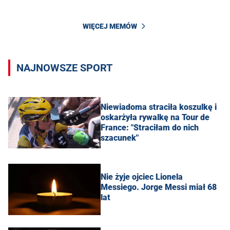
WIĘCEJ MEMÓW
NAJNOWSZE SPORT
Niewiadoma straciła koszulkę i
oskarżyła rywalkę na Tour de
France: "Straciłam do nich
szacunek"
Nie żyje ojciec Lionela
Messiego. Jorge Messi miał 68
lat