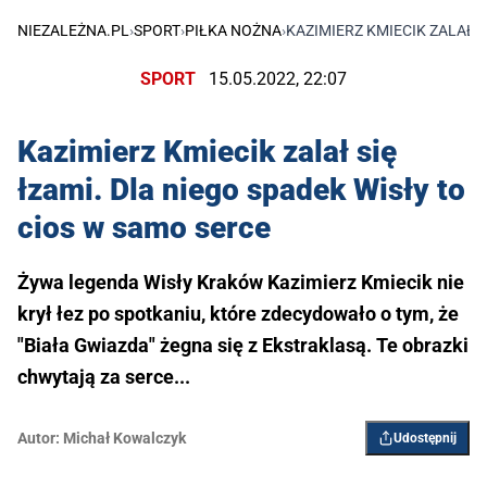
NIEZALEŻNA.PL
›
SPORT
›
PIŁKA NOŻNA
›
KAZIMIERZ KMIECIK ZALAŁ S
SPORT
15.05.2022, 22:07
Kazimierz Kmiecik zalał się
łzami. Dla niego spadek Wisły to
cios w samo serce
Żywa legenda Wisły Kraków Kazimierz Kmiecik nie
krył łez po spotkaniu, które zdecydowało o tym, że
"Biała Gwiazda" żegna się z Ekstraklasą. Te obrazki
chwytają za serce...
Autor:
Michał Kowalczyk
Udostępnij