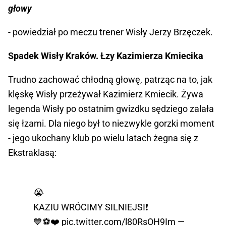
głowy
- powiedział po meczu trener Wisły Jerzy Brzęczek.
Spadek Wisły Kraków. Łzy Kazimierza Kmiecika
Trudno zachować chłodną głowę, patrząc na to, jak
klęskę Wisły przeżywał Kazimierz Kmiecik. Żywa
legenda Wisły po ostatnim gwizdku sędziego zalała
się łzami. Dla niego był to niezwykle gorzki moment
- jego ukochany klub po wielu latach żegna się z
Ekstraklasą:
😭
KAZIU WRÓCIMY SILNIEJSI❗️
💙⚽️❤️
pic.twitter.com/l80RsOH9Im
—