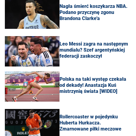
Nagła śmierć koszykarza NBA.
Podano przyczynę zgonu
Brandona Clarke'a
Leo Messi zagra na następnym
mundialu? Szef argentyńskiej
federacji zaskoczył
Polska na taki występ czekała
od dekady! Anastazja Kuś
mistrzynią świata [WIDEO]
Rollercoaster w pojedynku
Huberta Hurkacza.
Zmarnowane piłki meczowe