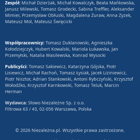
Zespół:
Michał Dzierżak, Michał Kowalczyk, Beata Mańkowska,
Janusz Milewski, Tomasz Grodecki, Sabina Treffler, Aleksander
Mimier, Przemysław Obłuski, Magdalena Żuraw, Anna Zyzek,
Mateusz Mol, Mateusz Święcicki
Współpracownicy:
Tomasz Duklanowski, Agnieszka
Kołodziejczyk, Hubert Kowalski, Mariola Łukawska, Jan
Przemyłski, Natalia Wasilewska, Konrad Wysocki
Publicyści:
Tomasz Sakiewicz, Katarzyna Gójska, Piotr
Lisiewicz, Michał Rachoń, Tomasz Łysiak, Jacek Liziniewicz,
Piotr Nisztor, Adrian Stankowski, Antoni Rybczyński, Krzysztof
Wołodźko, Krzysztof Karnkowski, Tomasz Teluk, Marcin
Herman
Wydawca:
Słowo Niezależne Sp. z o.o.
Filtrowa 63 / 43, 02-056 Warszawa, Polska
© 2026 Niezależna.pl. Wszystkie prawa zastrzeżone.