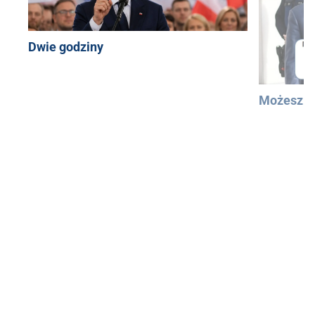
Dwie godziny
Możesz u