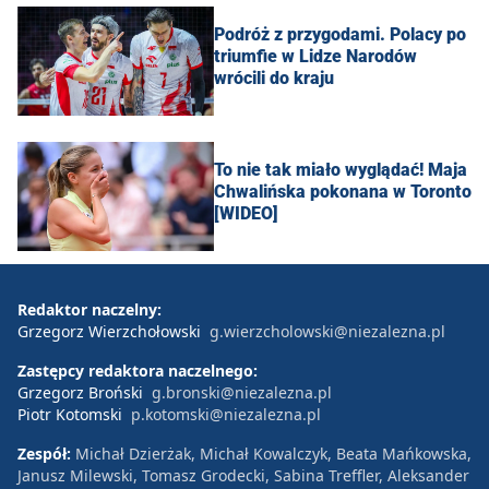
Podróż z przygodami. Polacy po
triumfie w Lidze Narodów
wrócili do kraju
To nie tak miało wyglądać! Maja
Chwalińska pokonana w Toronto
[WIDEO]
Redaktor naczelny:
Grzegorz Wierzchołowski
g.wierzcholowski@niezalezna.pl
Zastępcy redaktora naczelnego:
Grzegorz Broński
g.bronski@niezalezna.pl
Piotr Kotomski
p.kotomski@niezalezna.pl
Zespół:
Michał Dzierżak, Michał Kowalczyk, Beata Mańkowska,
Janusz Milewski, Tomasz Grodecki, Sabina Treffler, Aleksander