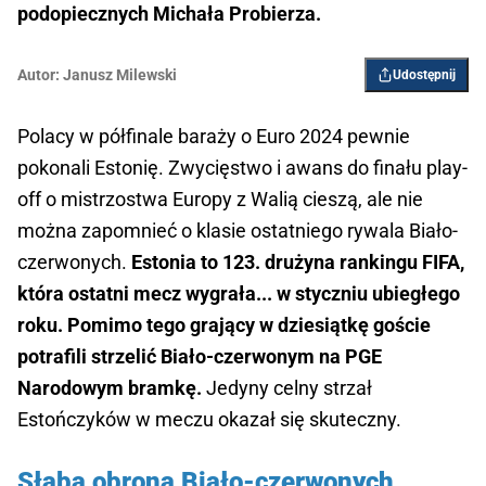
podopiecznych Michała Probierza.
Autor:
Janusz Milewski
Udostępnij
Polacy w półfinale baraży o Euro 2024 pewnie
pokonali Estonię. Zwycięstwo i awans do finału play-
off o mistrzostwa Europy z Walią cieszą, ale nie
można zapomnieć o klasie ostatniego rywala Biało-
czerwonych.
Estonia to 123. drużyna rankingu FIFA,
która ostatni mecz wygrała... w styczniu ubiegłego
roku. Pomimo tego grający w dziesiątkę goście
potrafili strzelić Biało-czerwonym na PGE
Narodowym bramkę.
Jedyny celny strzał
Estończyków w meczu okazał się skuteczny.
Słaba obrona Biało-czerwonych