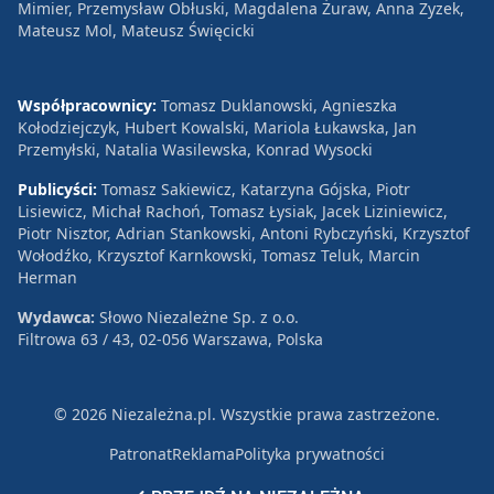
Mimier, Przemysław Obłuski, Magdalena Żuraw, Anna Zyzek,
Mateusz Mol, Mateusz Święcicki
Współpracownicy:
Tomasz Duklanowski, Agnieszka
Kołodziejczyk, Hubert Kowalski, Mariola Łukawska, Jan
Przemyłski, Natalia Wasilewska, Konrad Wysocki
Publicyści:
Tomasz Sakiewicz, Katarzyna Gójska, Piotr
Lisiewicz, Michał Rachoń, Tomasz Łysiak, Jacek Liziniewicz,
Piotr Nisztor, Adrian Stankowski, Antoni Rybczyński, Krzysztof
Wołodźko, Krzysztof Karnkowski, Tomasz Teluk, Marcin
Herman
Wydawca:
Słowo Niezależne Sp. z o.o.
Filtrowa 63 / 43, 02-056 Warszawa, Polska
© 2026 Niezależna.pl. Wszystkie prawa zastrzeżone.
Patronat
Reklama
Polityka prywatności