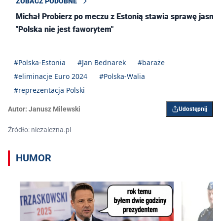
ZOBACZ PODOBNE
Michał Probierz po meczu z Estonią stawia sprawę jasno:
"Polska nie jest faworytem"
#Polska-Estonia
#Jan Bednarek
#baraże
#eliminacje Euro 2024
#Polska-Walia
#reprezentacja Polski
Autor:
Janusz Milewski
Udostępnij
Źródło: niezalezna.pl
HUMOR