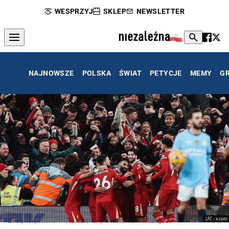
WESPRZYJ
SKLEP
NEWSLETTER
NAJNOWSZE
POLSKA
ŚWIAT
PETYCJE
MEMY
G
LFC - x.com
Liverpool pokonał Manchester City w hicie Premier League