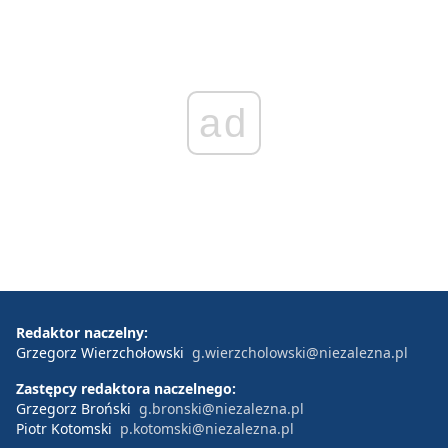
ad
Redaktor naczelny:
Grzegorz Wierzchołowski
g.wierzcholowski@niezalezna.pl
Zastępcy redaktora naczelnego:
Grzegorz Broński
g.bronski@niezalezna.pl
Piotr Kotomski
p.kotomski@niezalezna.pl