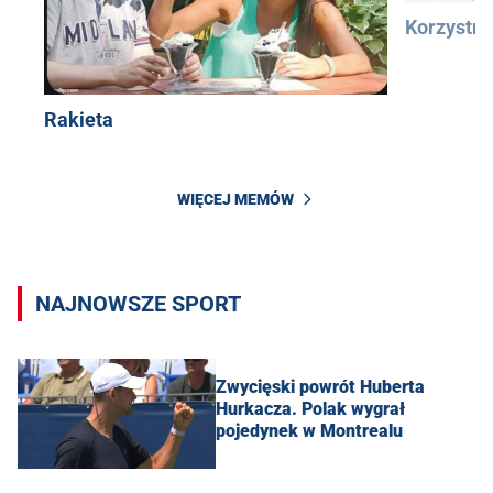
Korzystn
Rakieta
WIĘCEJ MEMÓW
NAJNOWSZE SPORT
Zwycięski powrót Huberta
Hurkacza. Polak wygrał
pojedynek w Montrealu