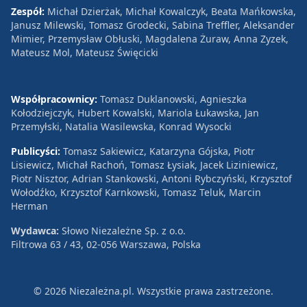
Zespół:
Michał Dzierżak, Michał Kowalczyk, Beata Mańkowska,
Janusz Milewski, Tomasz Grodecki, Sabina Treffler, Aleksander
Mimier, Przemysław Obłuski, Magdalena Żuraw, Anna Zyzek,
Mateusz Mol, Mateusz Święcicki
Współpracownicy:
Tomasz Duklanowski, Agnieszka
Kołodziejczyk, Hubert Kowalski, Mariola Łukawska, Jan
Przemyłski, Natalia Wasilewska, Konrad Wysocki
Publicyści:
Tomasz Sakiewicz, Katarzyna Gójska, Piotr
Lisiewicz, Michał Rachoń, Tomasz Łysiak, Jacek Liziniewicz,
Piotr Nisztor, Adrian Stankowski, Antoni Rybczyński, Krzysztof
Wołodźko, Krzysztof Karnkowski, Tomasz Teluk, Marcin
Herman
Wydawca:
Słowo Niezależne Sp. z o.o.
Filtrowa 63 / 43, 02-056 Warszawa, Polska
© 2026 Niezależna.pl. Wszystkie prawa zastrzeżone.