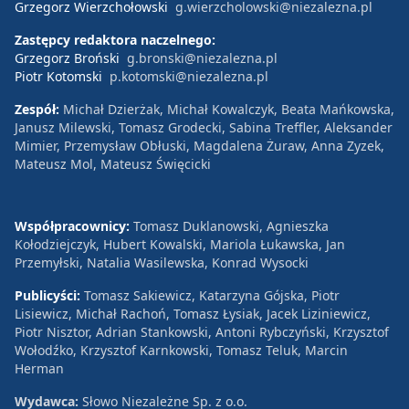
Grzegorz Wierzchołowski
g.wierzcholowski@niezalezna.pl
Zastępcy redaktora naczelnego:
Grzegorz Broński
g.bronski@niezalezna.pl
Piotr Kotomski
p.kotomski@niezalezna.pl
Zespół:
Michał Dzierżak, Michał Kowalczyk, Beata Mańkowska,
Janusz Milewski, Tomasz Grodecki, Sabina Treffler, Aleksander
Mimier, Przemysław Obłuski, Magdalena Żuraw, Anna Zyzek,
Mateusz Mol, Mateusz Święcicki
Współpracownicy:
Tomasz Duklanowski, Agnieszka
Kołodziejczyk, Hubert Kowalski, Mariola Łukawska, Jan
Przemyłski, Natalia Wasilewska, Konrad Wysocki
Publicyści:
Tomasz Sakiewicz, Katarzyna Gójska, Piotr
Lisiewicz, Michał Rachoń, Tomasz Łysiak, Jacek Liziniewicz,
Piotr Nisztor, Adrian Stankowski, Antoni Rybczyński, Krzysztof
Wołodźko, Krzysztof Karnkowski, Tomasz Teluk, Marcin
Herman
Wydawca:
Słowo Niezależne Sp. z o.o.