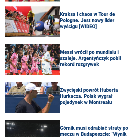
Kraksa i chaos w Tour de
Pologne. Jest nowy lider
wyścigu [WIDEO]
Messi wrócił po mundialu i
szaleje. Argentyńczyk pobił
rekord rozgrywek
Zwycięski powrót Huberta
Hurkacza. Polak wygrał
pojedynek w Montrealu
Górnik musi odrabiać straty po
meczu w Budapeszcie: "Wynik