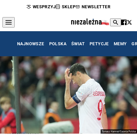
WESPRZYJ
SKLEP
NEWSLETTER
NAJNOWSZE
POLSKA
ŚWIAT
PETYCJE
MEMY
G
Tomasz Hamrat/Gazeta Polska
Robert Lewandowski