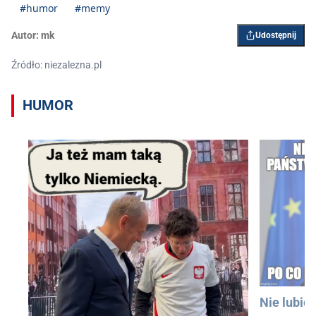
#humor
#memy
Autor:
mk
Udostępnij
Źródło: niezalezna.pl
HUMOR
Nie lubię