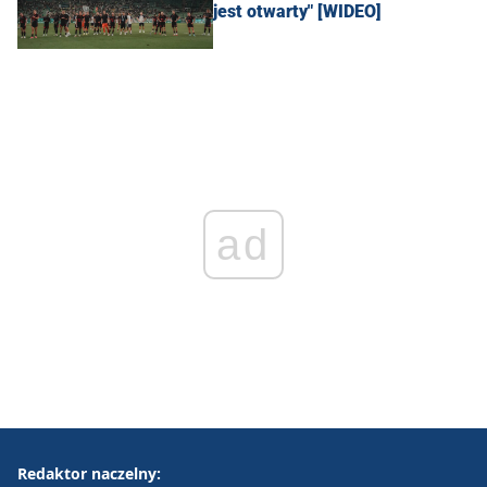
jest otwarty" [WIDEO]
ad
Redaktor naczelny: