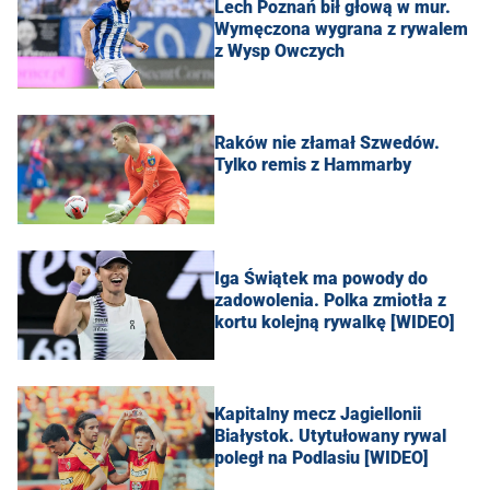
Lech Poznań bił głową w mur.
Wymęczona wygrana z rywalem
z Wysp Owczych
Raków nie złamał Szwedów.
Tylko remis z Hammarby
Iga Świątek ma powody do
zadowolenia. Polka zmiotła z
kortu kolejną rywalkę [WIDEO]
Kapitalny mecz Jagiellonii
Białystok. Utytułowany rywal
poległ na Podlasiu [WIDEO]