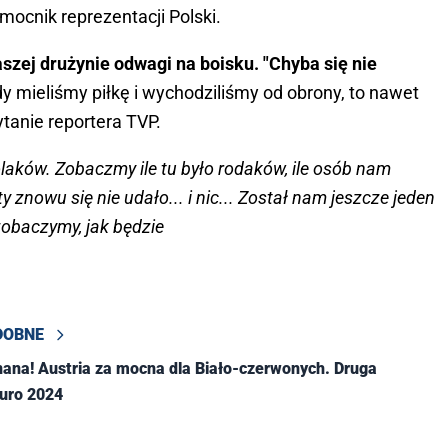
pomocnik reprezentacji Polski.
szej drużynie odwagi na boisku. "Chyba się nie
dy mieliśmy piłkę i wychodziliśmy od obrony, to nawet
ytanie reportera TVP.
laków. Zobaczmy ile tu było rodaków, ile osób nam
y znowu się nie udało... i nic... Został nam jeszcze jeden
 zobaczymy, jak będzie
DOBNE
ana! Austria za mocna dla Biało-czerwonych. Druga
uro 2024