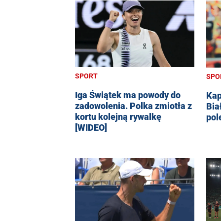
SPORT
SPO
Iga Świątek ma powody do
Kap
zadowolenia. Polka zmiotła z
Bia
kortu kolejną rywalkę
pol
[WIDEO]