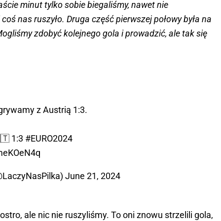
ście minut tylko sobie biegaliśmy, nawet nie
 coś nas ruszyło. Druga część pierwszej połowy była na
liśmy zdobyć kolejnego gola i prowadzić, ale tak się
rywamy z Austrią 1:3.
🇹 1:3
#EURO2024
mmeKOeN4q
(@LaczyNasPilka)
June 21, 2024
ro, ale nic nie ruszyliśmy. To oni znowu strzelili gola,