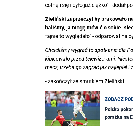
cofnęli się i było już ciężko" - dodał 
Zieliński zaprzeczył by brakowało na
baliśmy, ja mogę mówić o sobie.
Kie
fajnie to wyglądało" - odparował na p
Chcieliśmy wygrać to spotkanie dla Po
kibicowało przed telewizorami. Niestet
mecz, trzeba go zagrać jak najlepiej i
- zakończył ze smutkiem Zieliński.
ZOBACZ PO
Polska pokon
porażka na E