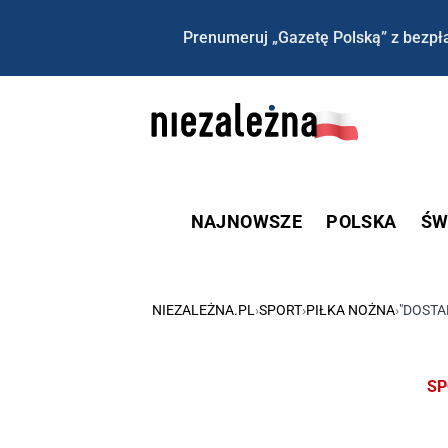
Prenumeruj „Gazetę Polską” z bezpła
NAJNOWSZE
POLSKA
ŚW
NIEZALEŻNA.PL
›
SPORT
›
PIŁKA NOŻNA
›
"DOSTA
SP