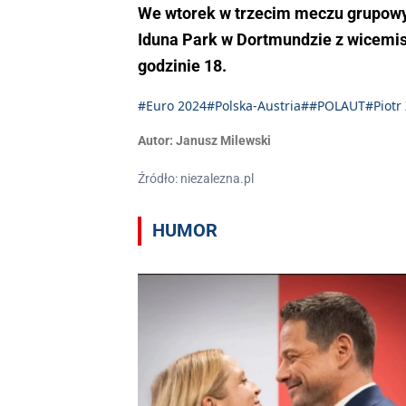
We wtorek w trzecim meczu grupowym
Iduna Park w Dortmundzie z wicemis
godzinie 18.
#Euro 2024
#Polska-Austria
##POLAUT
#Piotr 
Autor:
Janusz Milewski
Źródło: niezalezna.pl
HUMOR