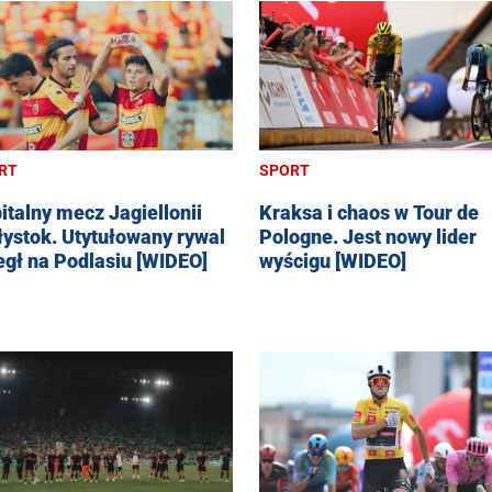
RT
SPORT
italny mecz Jagiellonii
Kraksa i chaos w Tour de
łystok. Utytułowany rywal
Pologne. Jest nowy lider
egł na Podlasiu [WIDEO]
wyścigu [WIDEO]