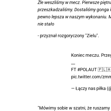
Źle weszliśmy w mecz. Pierwsze piętna
przeszkadzaliśmy. Dostaliśmy gonga i
pewno lepsza w naszym wykonaniu. Mog
nie stało
- przyznał rozgoryczony "Zielu".
Koniec meczu. Przeg
__
FT
#POLAUT
🇵🇱🇦
pic.twitter.com/z
— Łączy nas piłka 
"Mówimy sobie w szatni, że ruszamy ost