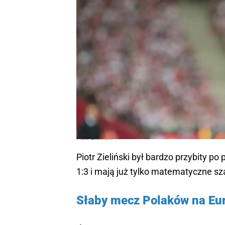
Piotr Zieliński
Piotr Zieliński był bardzo przybity p
1:3 i mają już tylko matematyczne s
Słaby mecz Polaków na Eu