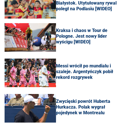
Białystok. Utytułowany rywal
poległ na Podlasiu [WIDEO]
Kraksa i chaos w Tour de
Pologne. Jest nowy lider
wyścigu [WIDEO]
Messi wrócił po mundialu i
szaleje. Argentyńczyk pobił
rekord rozgrywek
Zwycięski powrót Huberta
Hurkacza. Polak wygrał
pojedynek w Montrealu