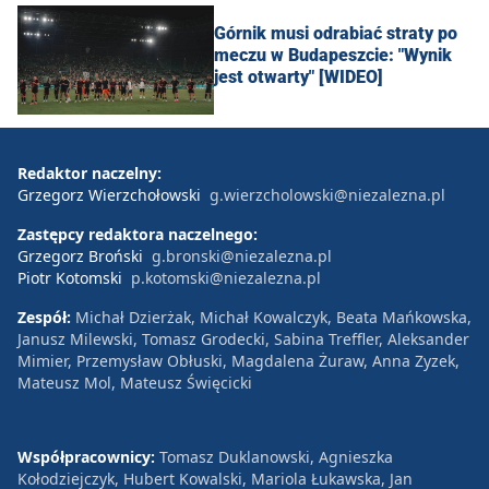
Górnik musi odrabiać straty po
meczu w Budapeszcie: "Wynik
jest otwarty" [WIDEO]
Redaktor naczelny:
Grzegorz Wierzchołowski
g.wierzcholowski@niezalezna.pl
Zastępcy redaktora naczelnego:
Grzegorz Broński
g.bronski@niezalezna.pl
Piotr Kotomski
p.kotomski@niezalezna.pl
Zespół:
Michał Dzierżak, Michał Kowalczyk, Beata Mańkowska,
Janusz Milewski, Tomasz Grodecki, Sabina Treffler, Aleksander
Mimier, Przemysław Obłuski, Magdalena Żuraw, Anna Zyzek,
Mateusz Mol, Mateusz Święcicki
Współpracownicy:
Tomasz Duklanowski, Agnieszka
Kołodziejczyk, Hubert Kowalski, Mariola Łukawska, Jan