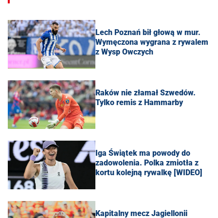
Lech Poznań bił głową w mur.
Wymęczona wygrana z rywalem
z Wysp Owczych
Raków nie złamał Szwedów.
Tylko remis z Hammarby
Iga Świątek ma powody do
zadowolenia. Polka zmiotła z
kortu kolejną rywalkę [WIDEO]
Kapitalny mecz Jagiellonii