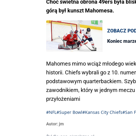
Choć świetna obrona 49ers była bli
górą był kunszt Mahomesa.
ZOBACZ PO
Koniec marze
Mahomes mimo wciąż młodego wieku j
historii. Chiefs wybrali go z 10. num
podstawowym quarterbackiem. Szybko
zawodnikiem, który w jednym meczu 
przyłożeniami
#NFL
#Super Bowl
#Kansas City Chiefs
#San F
Autor:
jm