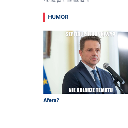
Źródło: pap, niezalezna.pl
HUMOR
Afera?