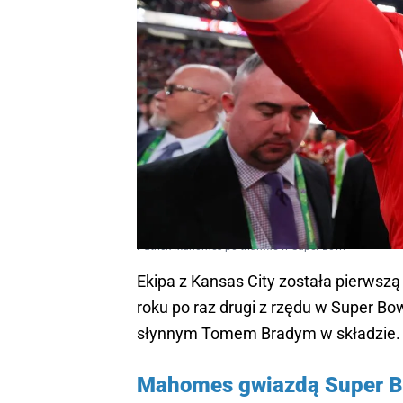
Patrick Mahomes po triumfie w Super Bowl
Ekipa z Kansas City została pierwszą 
roku po raz drugi z rzędu w Super Bo
słynnym Tomem Bradym w składzie.
Mahomes gwiazdą Super B