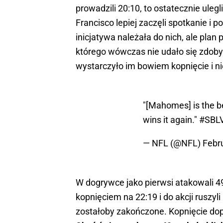
prowadzili 20:10, to ostatecznie uleg
Francisco lepiej zaczęli spotkanie i 
inicjatywa należała do nich, ale pla
którego wówczas nie udało się zdoby
wystarczyło im bowiem kopnięcie i ni
"[Mahomes] is the b
wins it again."
#SBLV
— NFL (@NFL)
Febr
W dogrywce jako pierwsi atakowali 4
kopnięciem na 22:19 i do akcji ruszyli
zostałoby zakończone. Kopnięcie dop