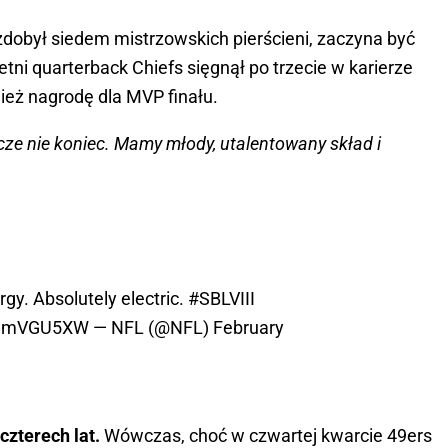
 zdobył siedem mistrzowskich pierścieni, zaczyna być
ni quarterback Chiefs sięgnął po trzecie w karierze
eż nagrodę dla MVP finału.
zcze nie koniec. Mamy młody, utalentowany skład i
rgy. Absolutely electric.
#SBLVIII
5LmmVGU5XW
— NFL (@NFL)
February
czterech lat.
Wówczas, choć w czwartej kwarcie 49ers