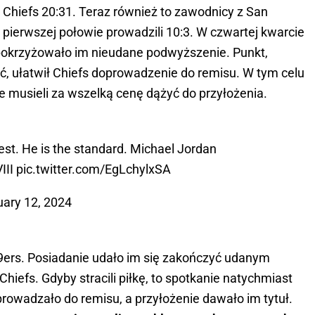
li Chiefs 20:31. Teraz również to zawodnicy z San
po pierwszej połowie prowadzili 10:3. W czwartej kwarcie
n pokrzyżowało im nieudane podwyższenie. Punkt,
ć, ułatwił Chiefs doprowadzenie do remisu. W tym celu
e musieli za wszelką cenę dążyć do przyłożenia.
est. He is the standard. Michael Jordan
III
pic.twitter.com/EgLchylxSA
uary 12, 2024
9ers. Posiadanie udało im się zakończyć udanym
 Chiefs. Gdyby stracili piłkę, to spotkanie natychmiast
rowadzało do remisu, a przyłożenie dawało im tytuł.