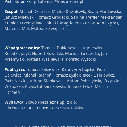
Piotr Kotomski
p.kotomski@niezalezna.pl
Zespół:
Michał Dzierżak, Michał Kowalczyk, Beata Mańkowska,
Janusz Milewski, Tomasz Grodecki, Sabina Treffler, Aleksander
Mimier, Przemysław Obłuski, Magdalena Żuraw, Anna Zyzek,
Mateusz Mol, Mateusz Święcicki
Współpracownicy:
Tomasz Duklanowski, Agnieszka
Kołodziejczyk, Hubert Kowalski, Mariola Łukawska, Jan
Przemyłski, Natalia Wasilewska, Konrad Wysocki
Publicyści:
Tomasz Sakiewicz, Katarzyna Gójska, Piotr
Lisiewicz, Michał Rachoń, Tomasz Łysiak, Jacek Liziniewicz,
Piotr Nisztor, Adrian Stankowski, Antoni Rybczyński, Krzysztof
Wołodźko, Krzysztof Karnkowski, Tomasz Teluk, Marcin
Herman
Wydawca:
Słowo Niezależne Sp. z o.o.
Filtrowa 63 / 43, 02-056 Warszawa, Polska