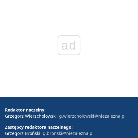
ad
Redaktor naczelny:
Grzegorz Wierzchołowski
g.wierzcholowski@niezalezna.pl
Zastępcy redaktora naczelnego:
Grzegorz Broński
g.bronski@niezalezna.pl