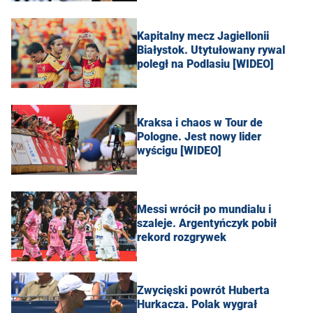
Kapitalny mecz Jagiellonii
Białystok. Utytułowany rywal
poległ na Podlasiu [WIDEO]
Kraksa i chaos w Tour de
Pologne. Jest nowy lider
wyścigu [WIDEO]
Messi wrócił po mundialu i
szaleje. Argentyńczyk pobił
rekord rozgrywek
Zwycięski powrót Huberta
Hurkacza. Polak wygrał