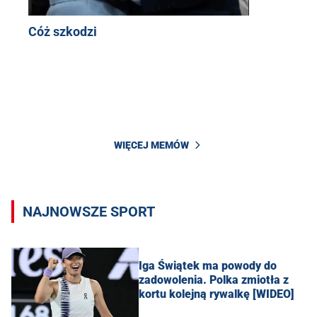
Cóż szkodzi
WIĘCEJ MEMÓW
NAJNOWSZE SPORT
Iga Świątek ma powody do
zadowolenia. Polka zmiotła z
kortu kolejną rywalkę [WIDEO]