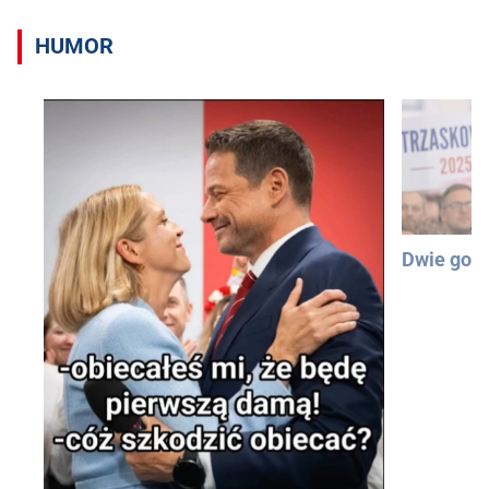
HUMOR
Dwie god