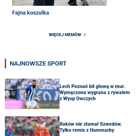
Fajna koszulka
WIĘCEJ MEMÓW
NAJNOWSZE SPORT
Lech Poznań bił głową w mur.
Wymęczona wygrana z rywalem
z Wysp Owczych
Raków nie złamał Szwedów.
Tylko remis z Hammarby