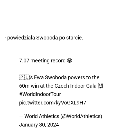
- powiedziała Swoboda po starcie.
7.07 meeting record 🤩
🇵🇱's Ewa Swoboda powers to the
60m win at the Czech Indoor Gala 🙌
#WorldIndoorTour
pic.twitter.com/kyVoGXL9H7
— World Athletics (@WorldAthletics)
January 30, 2024