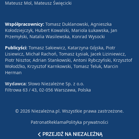
Mateusz Mol, Mateusz Święcicki
Współpracownicy:
Tomasz Duklanowski, Agnieszka
Kołodziejczyk, Hubert Kowalski, Mariola Łukawska, Jan
Przemyłski, Natalia Wasilewska, Konrad Wysocki
Publicyści:
Tomasz Sakiewicz, Katarzyna Gójska, Piotr
Lisiewicz, Michał Rachoń, Tomasz Łysiak, Jacek Liziniewicz,
Piotr Nisztor, Adrian Stankowski, Antoni Rybczyński, Krzysztof
Wołodźko, Krzysztof Karnkowski, Tomasz Teluk, Marcin
Herman
Wydawca:
Słowo Niezależne Sp. z o.o.
Filtrowa 63 / 43, 02-056 Warszawa, Polska
© 2026 Niezależna.pl. Wszystkie prawa zastrzeżone.
Patronat
Reklama
Polityka prywatności
PRZEJDŹ NA NIEZALEŻNĄ