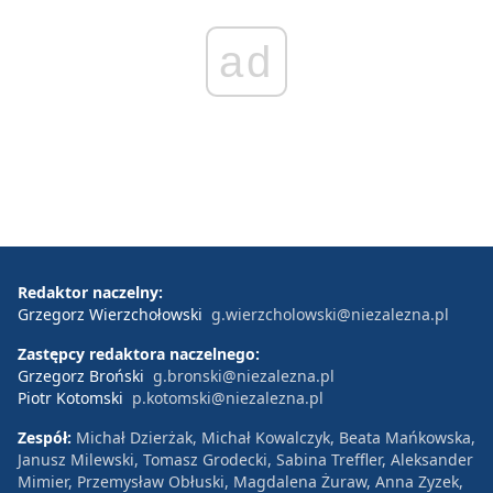
ad
Redaktor naczelny:
Grzegorz Wierzchołowski
g.wierzcholowski@niezalezna.pl
Zastępcy redaktora naczelnego:
Grzegorz Broński
g.bronski@niezalezna.pl
Piotr Kotomski
p.kotomski@niezalezna.pl
Zespół:
Michał Dzierżak, Michał Kowalczyk, Beata Mańkowska,
Janusz Milewski, Tomasz Grodecki, Sabina Treffler, Aleksander
Mimier, Przemysław Obłuski, Magdalena Żuraw, Anna Zyzek,