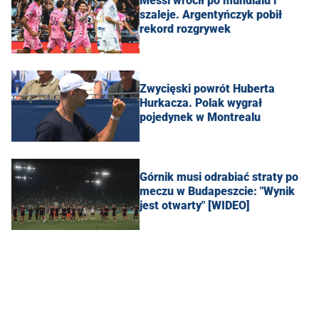
Messi wrócił po mundialu i
szaleje. Argentyńczyk pobił
rekord rozgrywek
Zwycięski powrót Huberta
Hurkacza. Polak wygrał
pojedynek w Montrealu
Górnik musi odrabiać straty po
meczu w Budapeszcie: "Wynik
jest otwarty" [WIDEO]