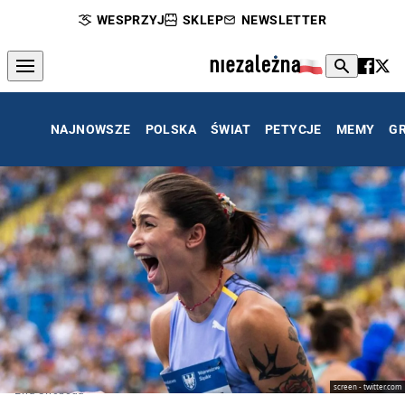
WESPRZYJ
SKLEP
NEWSLETTER
NAJNOWSZE
POLSKA
ŚWIAT
PETYCJE
MEMY
G
screen - twitter.com
Ewa Swoboda