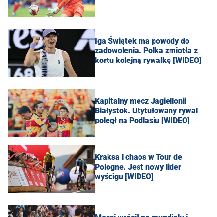
Iga Świątek ma powody do
zadowolenia. Polka zmiotła z
kortu kolejną rywalkę [WIDEO]
Kapitalny mecz Jagiellonii
Białystok. Utytułowany rywal
poległ na Podlasiu [WIDEO]
Kraksa i chaos w Tour de
Pologne. Jest nowy lider
wyścigu [WIDEO]