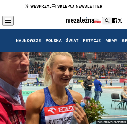
WESPRZYJ
SKLEP
NEWSLETTER
NAJNOWSZE
POLSKA
ŚWIAT
PETYCJE
MEMY
G
twitter.com/WorldAthletics