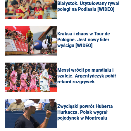
Białystok. Utytułowany rywal
poległ na Podlasiu [WIDEO]
Kraksa i chaos w Tour de
Pologne. Jest nowy lider
wyścigu [WIDEO]
Messi wrócił po mundialu i
szaleje. Argentyńczyk pobił
rekord rozgrywek
Zwycięski powrót Huberta
Hurkacza. Polak wygrał
pojedynek w Montrealu