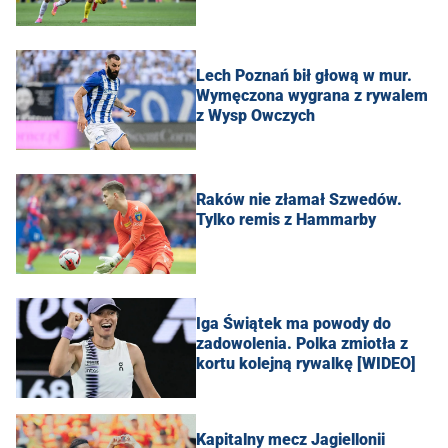
Lech Poznań bił głową w mur.
Wymęczona wygrana z rywalem
z Wysp Owczych
Raków nie złamał Szwedów.
Tylko remis z Hammarby
Iga Świątek ma powody do
zadowolenia. Polka zmiotła z
kortu kolejną rywalkę [WIDEO]
Kapitalny mecz Jagiellonii