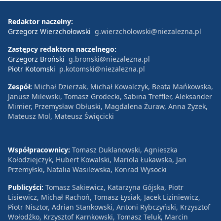
Redaktor naczelny:
Grzegorz Wierzchołowski
g.wierzcholowski@niezalezna.pl
Zastępcy redaktora naczelnego:
Grzegorz Broński
g.bronski@niezalezna.pl
Piotr Kotomski
p.kotomski@niezalezna.pl
Zespół:
Michał Dzierżak, Michał Kowalczyk, Beata Mańkowska,
Janusz Milewski, Tomasz Grodecki, Sabina Treffler, Aleksander
Mimier, Przemysław Obłuski, Magdalena Żuraw, Anna Zyzek,
Mateusz Mol, Mateusz Święcicki
Współpracownicy:
Tomasz Duklanowski, Agnieszka
Kołodziejczyk, Hubert Kowalski, Mariola Łukawska, Jan
Przemyłski, Natalia Wasilewska, Konrad Wysocki
Publicyści:
Tomasz Sakiewicz, Katarzyna Gójska, Piotr
Lisiewicz, Michał Rachoń, Tomasz Łysiak, Jacek Liziniewicz,
Piotr Nisztor, Adrian Stankowski, Antoni Rybczyński, Krzysztof
Wołodźko, Krzysztof Karnkowski, Tomasz Teluk, Marcin