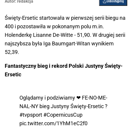
Autor:
redakcja
Udostępnij
Święty-Ersetic startowała w pierwszej serii biegu na
400 i pozostawiła w pokonanym polu m.in.
Holenderkę Lisanne De-Witte - 51,90. W drugiej serii
najszybsza była Iga Baumgart-Witan wynikiem
52,39.
Fantastyczny bieg i rekord Polski Justyny Święty-
Ersetic
Oglądamy i podziwiamy ❤ FE-NO-ME-
NAL-NY bieg Justyny Święty-Ersetic ?
#tvpsport
#CopernicusCup
pic.twitter.com/1YhM1eC2f0