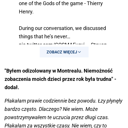
one of the Gods of the game - Thierry
Henry.
During our conversation, we discussed
things that he’s never…
pic.twitter.com/COSMAEvcvi
— Steven
ZOBACZ WIĘCEJ
Bartlett (@StevenBartlett)
January 8,
2024
"Byłem odizolowany w Montrealu. Niemożność
zobaczenia moich dzieci przez rok była trudna" -
dodał.
Płakałam prawie codziennie bez powodu. Łzy płynęły
bardzo często. Dlaczego? Nie wiem. Może
powstrzymywałem te uczucia przez długi czas.
Płakałam za wszystkie czasy. Nie wiem, czy to