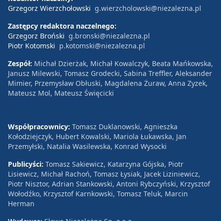
Grzegorz Wierzchołowski
g.wierzcholowski@niezalezna.pl
Zastępcy redaktora naczelnego:
Grzegorz Broński
g.bronski@niezalezna.pl
Piotr Kotomski
p.kotomski@niezalezna.pl
Zespół:
Michał Dzierżak, Michał Kowalczyk, Beata Mańkowska,
Janusz Milewski, Tomasz Grodecki, Sabina Treffler, Aleksander
Mimier, Przemysław Obłuski, Magdalena Żuraw, Anna Zyzek,
Mateusz Mol, Mateusz Święcicki
Współpracownicy:
Tomasz Duklanowski, Agnieszka
Kołodziejczyk, Hubert Kowalski, Mariola Łukawska, Jan
Przemyłski, Natalia Wasilewska, Konrad Wysocki
Publicyści:
Tomasz Sakiewicz, Katarzyna Gójska, Piotr
Lisiewicz, Michał Rachoń, Tomasz Łysiak, Jacek Liziniewicz,
Piotr Nisztor, Adrian Stankowski, Antoni Rybczyński, Krzysztof
Wołodźko, Krzysztof Karnkowski, Tomasz Teluk, Marcin
Herman