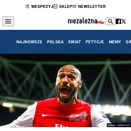
WESPRZYJ
SKLEP
NEWSLETTER
NAJNOWSZE
POLSKA
ŚWIAT
PETYCJE
MEMY
G
screen - twitter.com
Thierry Henry