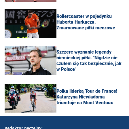
Rollercoaster w pojedynku
Huberta Hurkacza.
Zmarnowane piłki meczowe
Szczere wyznanie legendy
niemieckiej piłki. "Nigdzie nie
czułem się tak bezpiecznie, jak
w Polsce"
Polka liderką Tour de France!
Katarzyna Niewiadoma
triumfuje na Mont Ventoux
Redaktor naczelny: