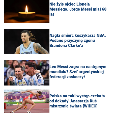
Nie żyje ojciec Lionela
Messiego. Jorge Messi miał 68
lat
Nagła śmierć koszykarza NBA.
Podano przyczynę zgonu
Brandona Clarke'a
Leo Messi zagra na następnym
mundialu? Szef argentyńskiej
federacji zaskoczył
Polska na taki występ czekała
od dekady! Anastazja Kuś
mistrzynią świata [WIDEO]