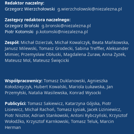
Redaktor naczelny:
Grzegorz Wierzchołowski
g.wierzcholowski@niezalezna.pl
Zastępcy redaktora naczelnego:
Grzegorz Broński
g.bronski@niezalezna.pl
Piotr Kotomski
p.kotomski@niezalezna.pl
Zespół:
Michał Dzierżak, Michał Kowalczyk, Beata Mańkowska,
Janusz Milewski, Tomasz Grodecki, Sabina Treffler, Aleksander
Mimier, Przemysław Obłuski, Magdalena Żuraw, Anna Zyzek,
Mateusz Mol, Mateusz Święcicki
Współpracownicy:
Tomasz Duklanowski, Agnieszka
Kołodziejczyk, Hubert Kowalski, Mariola Łukawska, Jan
Przemyłski, Natalia Wasilewska, Konrad Wysocki
Publicyści:
Tomasz Sakiewicz, Katarzyna Gójska, Piotr
Lisiewicz, Michał Rachoń, Tomasz Łysiak, Jacek Liziniewicz,
Piotr Nisztor, Adrian Stankowski, Antoni Rybczyński, Krzysztof
Wołodźko, Krzysztof Karnkowski, Tomasz Teluk, Marcin
Herman