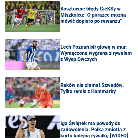
Kosztowne błędy GieKSy w
Miszkolcu: "O porażce można
mówić dopiero po rewanżu"
Lech Poznań bił głową w mur.
Wymęczona wygrana z rywalem
z Wysp Owczych
Raków nie złamał Szwedów.
Tylko remis z Hammarby
Iga Świątek ma powody do
zadowolenia. Polka zmiotła z
kortu kolejną rywalkę [WIDEO]