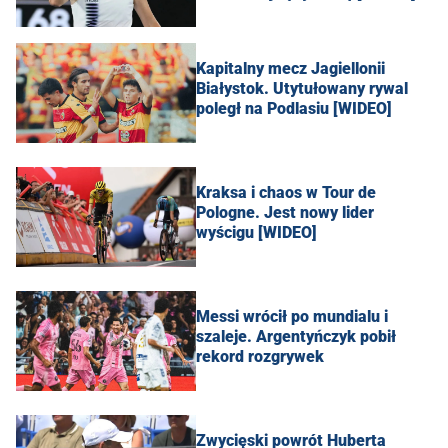
Kapitalny mecz Jagiellonii
Białystok. Utytułowany rywal
poległ na Podlasiu [WIDEO]
Kraksa i chaos w Tour de
Pologne. Jest nowy lider
wyścigu [WIDEO]
Messi wrócił po mundialu i
szaleje. Argentyńczyk pobił
rekord rozgrywek
Zwycięski powrót Huberta