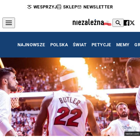
WESPRZYJ
SKLEP
NEWSLETTER
NAJNOWSZE
POLSKA
ŚWIAT
PETYCJE
MEMY
G
twitter.com
Jimmy Butler