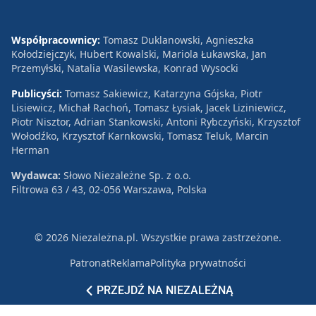
Współpracownicy:
Tomasz Duklanowski, Agnieszka
Kołodziejczyk, Hubert Kowalski, Mariola Łukawska, Jan
Przemyłski, Natalia Wasilewska, Konrad Wysocki
Publicyści:
Tomasz Sakiewicz, Katarzyna Gójska, Piotr
Lisiewicz, Michał Rachoń, Tomasz Łysiak, Jacek Liziniewicz,
Piotr Nisztor, Adrian Stankowski, Antoni Rybczyński, Krzysztof
Wołodźko, Krzysztof Karnkowski, Tomasz Teluk, Marcin
Herman
Wydawca:
Słowo Niezależne Sp. z o.o.
Filtrowa 63 / 43, 02-056 Warszawa, Polska
© 2026 Niezależna.pl. Wszystkie prawa zastrzeżone.
Patronat
Reklama
Polityka prywatności
PRZEJDŹ NA NIEZALEŻNĄ