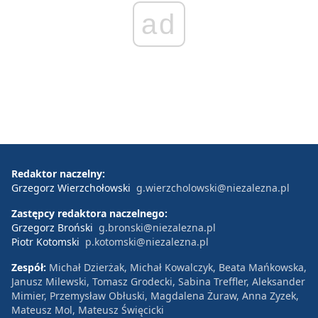
ad
Redaktor naczelny:
Grzegorz Wierzchołowski
g.wierzcholowski@niezalezna.pl
Zastępcy redaktora naczelnego:
Grzegorz Broński
g.bronski@niezalezna.pl
Piotr Kotomski
p.kotomski@niezalezna.pl
Zespół:
Michał Dzierżak, Michał Kowalczyk, Beata Mańkowska,
Janusz Milewski, Tomasz Grodecki, Sabina Treffler, Aleksander
Mimier, Przemysław Obłuski, Magdalena Żuraw, Anna Zyzek,
Mateusz Mol, Mateusz Święcicki