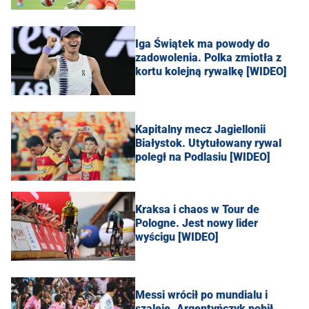
Iga Świątek ma powody do
zadowolenia. Polka zmiotła z
kortu kolejną rywalkę [WIDEO]
Kapitalny mecz Jagiellonii
Białystok. Utytułowany rywal
poległ na Podlasiu [WIDEO]
Kraksa i chaos w Tour de
Pologne. Jest nowy lider
wyścigu [WIDEO]
Messi wrócił po mundialu i
szaleje. Argentyńczyk pobił