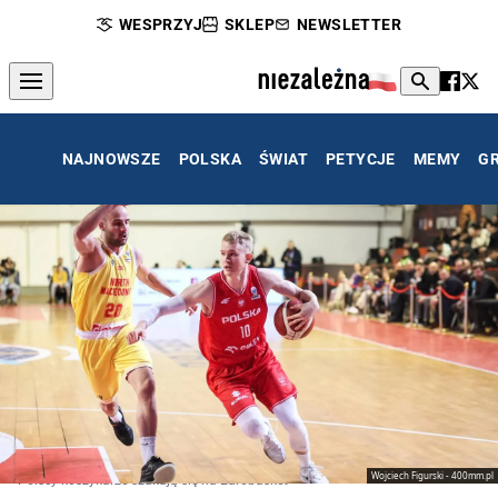
WESPRZYJ
SKLEP
NEWSLETTER
NAJNOWSZE
POLSKA
ŚWIAT
PETYCJE
MEMY
G
Wojciech Figurski - 400mm.pl
Polscy koszykarze szukują się na Eurobasket