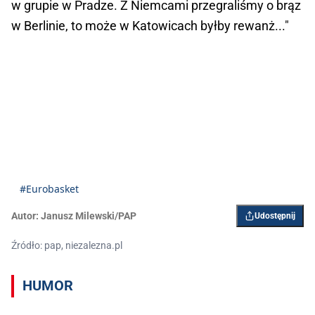
w grupie w Pradze. Z Niemcami przegraliśmy o brąz
w Berlinie, to może w Katowicach byłby rewanż..."
#Eurobasket
Autor:
Janusz Milewski/PAP
Udostępnij
Źródło: pap, niezalezna.pl
HUMOR