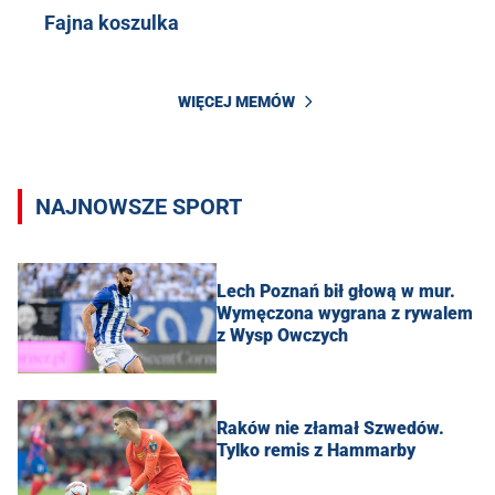
Fajna koszulka
WIĘCEJ MEMÓW
NAJNOWSZE SPORT
Lech Poznań bił głową w mur.
Wymęczona wygrana z rywalem
z Wysp Owczych
Raków nie złamał Szwedów.
Tylko remis z Hammarby