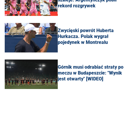
rekord rozgrywek
Zwycięski powrót Huberta
Hurkacza. Polak wygrał
pojedynek w Montrealu
Górnik musi odrabiać straty po
meczu w Budapeszcie: "Wynik
jest otwarty" [WIDEO]