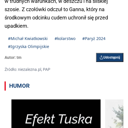
w trudnych warunkach, w deszczu i na śliskiej
szosie. Z czołówki odczuł to Ganna, który na
środkowym odcinku cudem uchronił się przed
upadkiem.
#Michał Kwiatkowski
#kolarstwo
#Paryż 2024
#Igrzyska Olimpijskie
Autor:
tm
Udostępnij
Źródło: niezalezna.pl, PAP
HUMOR