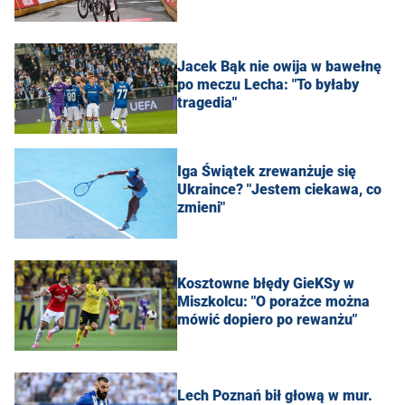
Jacek Bąk nie owija w bawełnę
po meczu Lecha: "To byłaby
tragedia"
Iga Świątek zrewanżuje się
Ukraince? "Jestem ciekawa, co
zmieni"
Kosztowne błędy GieKSy w
Miszkolcu: "O porażce można
mówić dopiero po rewanżu"
Lech Poznań bił głową w mur.