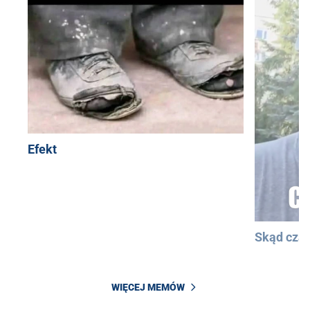
Efekt
Skąd cza
WIĘCEJ MEMÓW