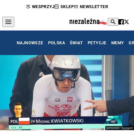
WESPRZYJ
SKLEP
NEWSLETTER
NAJNOWSZE
POLSKA
ŚWIAT
PETYCJE
MEMY
G
printscreen - Eurosport
Michał Kwiatkowski