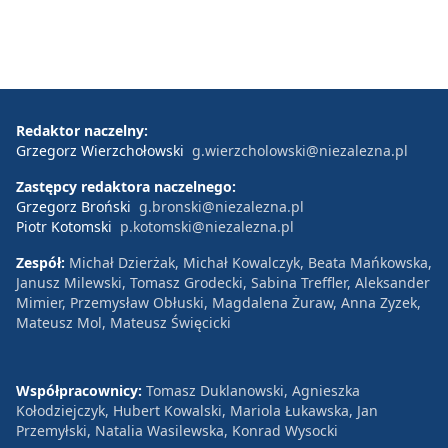
Redaktor naczelny:
Grzegorz Wierzchołowski
g.wierzcholowski@niezalezna.pl
Zastępcy redaktora naczelnego:
Grzegorz Broński
g.bronski@niezalezna.pl
Piotr Kotomski
p.kotomski@niezalezna.pl
Zespół:
Michał Dzierżak, Michał Kowalczyk, Beata Mańkowska,
Janusz Milewski, Tomasz Grodecki, Sabina Treffler, Aleksander
Mimier, Przemysław Obłuski, Magdalena Żuraw, Anna Zyzek,
Mateusz Mol, Mateusz Święcicki
Współpracownicy:
Tomasz Duklanowski, Agnieszka
Kołodziejczyk, Hubert Kowalski, Mariola Łukawska, Jan
Przemyłski, Natalia Wasilewska, Konrad Wysocki