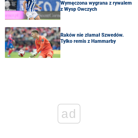
Wymęczona wygrana z rywalem
z Wysp Owczych
Raków nie złamał Szwedów.
Tylko remis z Hammarby
ad