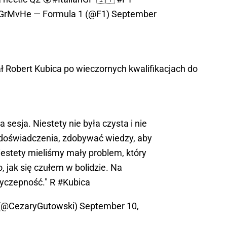
icGrMvHe
— Formula 1 (@F1)
September
nał Robert Kubica po wieczornych kwalifikacjach do
a sesja. Niestety nie była czysta i nie
oświadczenia, zdobywać wiedzy, aby
estety mieliśmy mały problem, który
 jak się czułem w bolidzie. Na
zyczepność." R
#Kubica
 (@CezaryGutowski)
September 10,