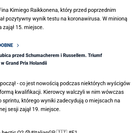
Fina Kimiego Raikkonena, który przed poprzednim
miał pozytywny wynik testu na koronawirusa. W minioną
 zajął 15. miejsce.
DOBNE
ubica przed Schumacherem i Russellem. Triumf
w Grand Prix Holandii
czął - co jest nowością podczas niektórych wyścigów
 formą kwalifikacji. Kierowcy walczyli w nim wówczas
o sprintu, którego wyniki zadecydują o miejscach na
ej sesji zajął 19. miejsce.
a hectic Q2 😰
#ItalianGP
🇮🇹
#F1