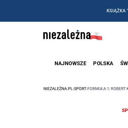
KSIĄŻKA 
NAJNOWSZE
POLSKA
ŚW
NIEZALEŻNA.PL
›
SPORT
›
FORMUŁA 1: ROBERT 
SP