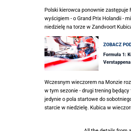
Polski kierowca ponownie zastępuje 
wyścigiem - o Grand Prix Holandii - 
niedzielę na torze w Zandvoort Kubica
ZOBACZ PO
Formuła 1: K
Verstappena 
Wczesnym wieczorem na Monzie rozpo
w tym sezonie - drugi trening będący
jedynie o pola startowe do sobotnieg
starcie w niedzielę. Kubica w wieczorn
All the details from 