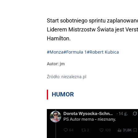
Start sobotniego sprintu zaplanowano
Liderem Mistrzostw Świata jest Verst
Hamilton.
#Monza
#Formuła 1
#Robert Kubica
Autor:
jm
Źródło: niezalezna.pl
HUMOR