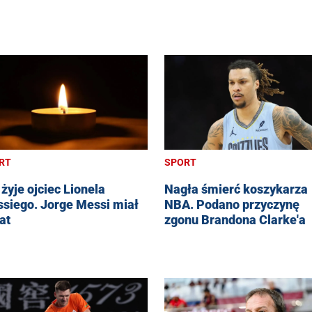
RT
SPORT
 żyje ojciec Lionela
Nagła śmierć koszykarza
siego. Jorge Messi miał
NBA. Podano przyczynę
at
zgonu Brandona Clarke'a