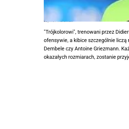
Szymon Marciniak
"Trójkolorowi", trenowani przez Did
ofensywie, a kibice szczególnie licz
Dembele czy Antoine Griezmann. Każdy
okazałych rozmiarach, zostanie przy