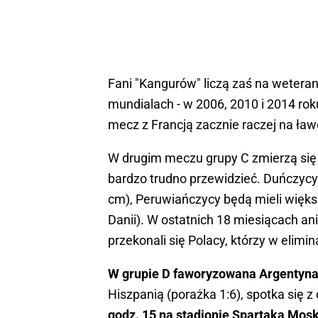
Fani "Kangurów" liczą zaś na weterana
mundialach - w 2006, 2010 i 2014 roku
mecz z Francją zacznie raczej na ła
W drugim meczu grupy C zmierzą się
bardzo trudno przewidzieć. Duńczycy
cm), Peruwiańczycy będą mieli większe
Danii). W ostatnich 18 miesiącach ani 
przekonali się Polacy, którzy w elimi
W grupie D faworyzowana Argentyn
Hiszpanią (porażka 1:6), spotka się 
godz. 15 na stadionie Spartaka Mos