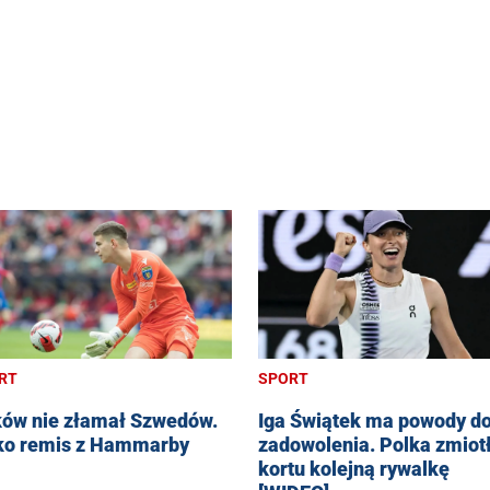
RT
SPORT
ów nie złamał Szwedów.
Iga Świątek ma powody d
ko remis z Hammarby
zadowolenia. Polka zmiotł
kortu kolejną rywalkę