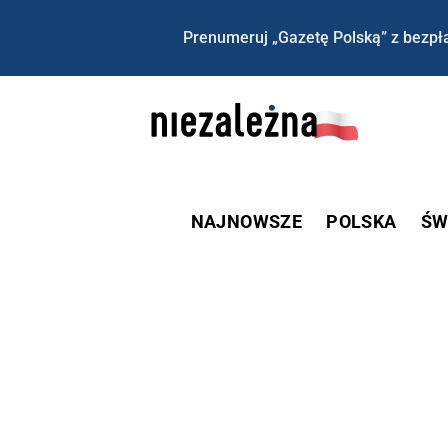
Prenumeruj „Gazetę Polską” z bezpła
NAJNOWSZE
POLSKA
ŚW