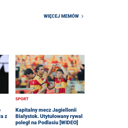
WIĘCEJ MEMÓW
SPORT
o
Kapitalny mecz Jagiellonii
a z
Białystok. Utytułowany rywal
poległ na Podlasiu [WIDEO]