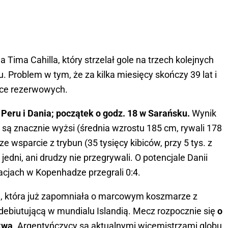
 Tima Cahilla, który strzelał gole na trzech kolejnych
. Problem w tym, że za kilka miesięcy skończy 39 lat i
wce rezerwowych.
Peru i Dania; początek o godz. 18 w Sarańsku.
Wynik
 są znacznie wyżsi (średnia wzrostu 185 cm, rywali 178
 wsparcie z trybun (35 tysięcy kibiców, przy 5 tys. z
jedni, ani drudzy nie przegrywali. O potencjale Danii
nacjach w Kopenhadze przegrali 0:4.
a
, która już zapomniała o marcowym koszmarze z
z debiutującą w mundialu Islandią. Mecz rozpocznie się
o
kwa
. Argentyńczycy są aktualnymi wicemistrzami globu,