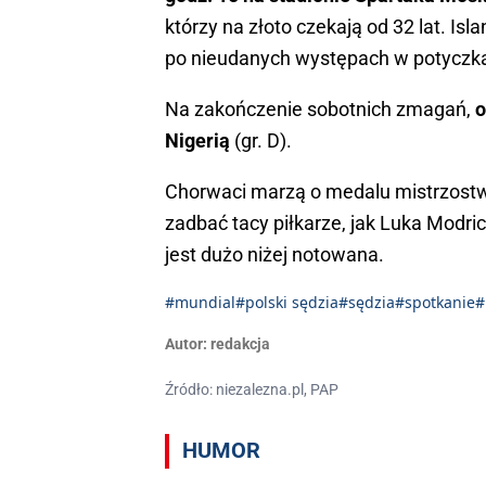
którzy na złoto czekają od 32 lat. Isl
po nieudanych występach w potyczka
Na zakończenie sobotnich zmagań,
o
Nigerią
(gr. D).
Chorwaci marzą o medalu mistrzostw ś
zadbać tacy piłkarze, jak Luka Modri
jest dużo niżej notowana.
#mundial
#polski sędzia
#sędzia
#spotkanie
#
Autor:
redakcja
Źródło: niezalezna.pl, PAP
HUMOR