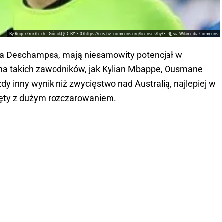
By Roger Gor (Lech - Górnik) [CC BY 3.0 (https://creativecommons.org/licenses/by/3.0)], via Wikimedia Commons
iera Deschampsa, mają niesamowity potencjał w
ą na takich zawodników, jak Kylian Mbappe, Ousmane
 inny wynik niż zwycięstwo nad Australią, najlepiej w
jęty z dużym rozczarowaniem.