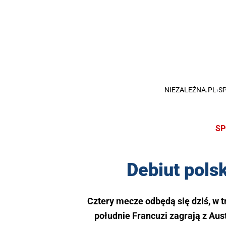
NIEZALEŻNA.PL
›
S
SP
Debiut pols
Cztery mecze odbędą się dziś, w t
południe Francuzi zagrają z Aust