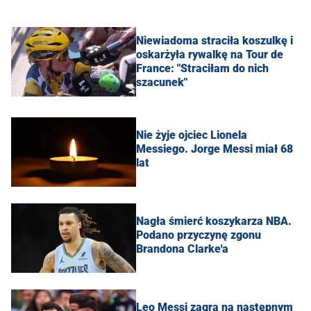
Niewiadoma straciła koszulkę i
oskarżyła rywalkę na Tour de
France: "Straciłam do nich
szacunek"
Nie żyje ojciec Lionela
Messiego. Jorge Messi miał 68
lat
Nagła śmierć koszykarza NBA.
Podano przyczynę zgonu
Brandona Clarke'a
Leo Messi zagra na następnym