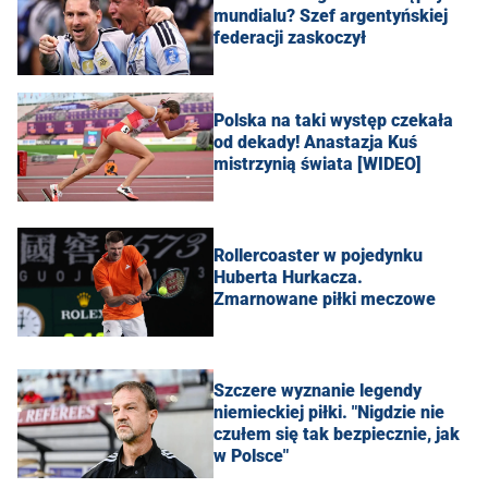
mundialu? Szef argentyńskiej
federacji zaskoczył
Polska na taki występ czekała
od dekady! Anastazja Kuś
mistrzynią świata [WIDEO]
Rollercoaster w pojedynku
Huberta Hurkacza.
Zmarnowane piłki meczowe
Szczere wyznanie legendy
niemieckiej piłki. "Nigdzie nie
czułem się tak bezpiecznie, jak
w Polsce"