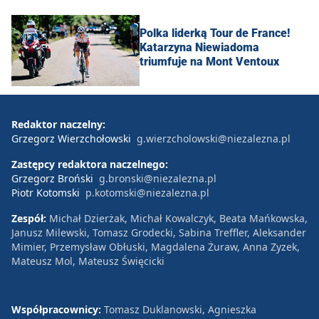
Polka liderką Tour de France!
Katarzyna Niewiadoma
triumfuje na Mont Ventoux
Redaktor naczelny:
Grzegorz Wierzchołowski
g.wierzcholowski@niezalezna.pl
Zastępcy redaktora naczelnego:
Grzegorz Broński
g.bronski@niezalezna.pl
Piotr Kotomski
p.kotomski@niezalezna.pl
Zespół:
Michał Dzierżak, Michał Kowalczyk, Beata Mańkowska,
Janusz Milewski, Tomasz Grodecki, Sabina Treffler, Aleksander
Mimier, Przemysław Obłuski, Magdalena Żuraw, Anna Zyzek,
Mateusz Mol, Mateusz Święcicki
Współpracownicy:
Tomasz Duklanowski, Agnieszka