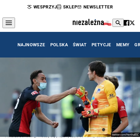
WESPRZYJ
SKLEP
NEWSLETTER
NAJNOWSZE
POLSKA
ŚWIAT
PETYCJE
MEMY
G
twitter.com/HerthaBSC
Piłkarze Bundesligi muszą się przyzwyczaić do nowej rzeczywistości