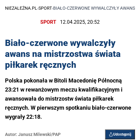
NIEZALEŻNA.PL
›
SPORT
›
BIAŁO-CZERWONE WYWALCZYŁY AWANS NA
SPORT
12.04.2025, 20:52
Biało-czerwone wywalczyły
awans na mistrzostwa świata
piłkarek ręcznych
Polska pokonała w Bitoli Macedonię Północną
23:21 w rewanżowym meczu kwalifikacyjnym i
awansowała do mistrzostw świata piłkarek
ręcznych. W pierwszym spotkaniu biało-czerwone
wygrały 22:18.
Autor:
Janusz Milewski/PAP
Udostępnij