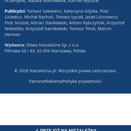
Przemyłski, Natalia Wasilewska, Konrad Wysocki
Publicyści:
Tomasz Sakiewicz, Katarzyna Gójska, Piotr
Lisiewicz, Michał Rachoń, Tomasz Łysiak, Jacek Liziniewicz,
Piotr Nisztor, Adrian Stankowski, Antoni Rybczyński, Krzysztof
Wołodźko, Krzysztof Karnkowski, Tomasz Teluk, Marcin
Herman
Wydawca:
Słowo Niezależne Sp. z o.o.
Filtrowa 63 / 43, 02-056 Warszawa, Polska
© 2026 Niezależna.pl. Wszystkie prawa zastrzeżone.
Patronat
Reklama
Polityka prywatności
PRZEJDŹ NA NIEZALEŻNĄ