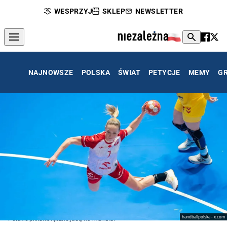
WESPRZYJ
SKLEP
NEWSLETTER
NAJNOWSZE
POLSKA
ŚWIAT
PETYCJE
MEMY
G
handballpolska - x.com
Polskie piłkarki ręczne jadą na mundial