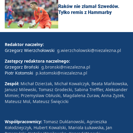
Raków nie złamał Szwedów.
Tylko remis z Hammarby
Redaktor naczelny:
Grzegorz Wierzchołowski
g.wierzcholowski@niezalezna.pl
Zastępcy redaktora naczelnego:
Grzegorz Broński
g.bronski@niezalezna.pl
Piotr Kotomski
p.kotomski@niezalezna.pl
Zespół:
Michał Dzierżak, Michał Kowalczyk, Beata Mańkowska,
Janusz Milewski, Tomasz Grodecki, Sabina Treffler, Aleksander
Mimier, Przemysław Obłuski, Magdalena Żuraw, Anna Zyzek,
Mateusz Mol, Mateusz Święcicki
Współpracownicy:
Tomasz Duklanowski, Agnieszka
Kołodziejczyk, Hubert Kowalski, Mariola Łukawska, Jan