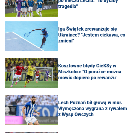
po meczu Lecha: "To byłaby
tragedia"
Iga Świątek zrewanżuje się
Ukraince? "Jestem ciekawa, co
zmieni"
Kosztowne błędy GieKSy w
Miszkolcu: "O porażce można
mówić dopiero po rewanżu"
Lech Poznań bił głową w mur.
Wymęczona wygrana z rywalem
z Wysp Owczych