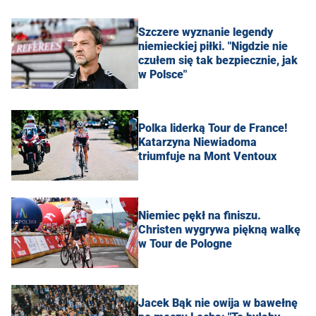
Szczere wyznanie legendy
niemieckiej piłki. "Nigdzie nie
czułem się tak bezpiecznie, jak
w Polsce"
Polka liderką Tour de France!
Katarzyna Niewiadoma
triumfuje na Mont Ventoux
Niemiec pękł na finiszu.
Christen wygrywa piękną walkę
w Tour de Pologne
Jacek Bąk nie owija w bawełnę