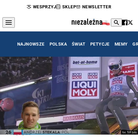
WESPRZYJ
SKLEP
NEWSLETTER
NAJNOWSZE
POLSKA
ŚWIAT
PETYCJE
MEMY
G
fot. TVP Info
Andrzej Stękała