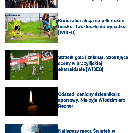
Kuriozalna akcja na piłkarskim
boisku. Tak doszło do wypadku
[WIDEO]
Strzelił gola i zniknął. Szokujące
sceny w brazylijskiej
ekstraklasie [WIDEO]
Odszedł ceniony dziennikarz
sportowy. Nie żyje Włodzimierz
Rezner
Najlepszy mecz Świątek w