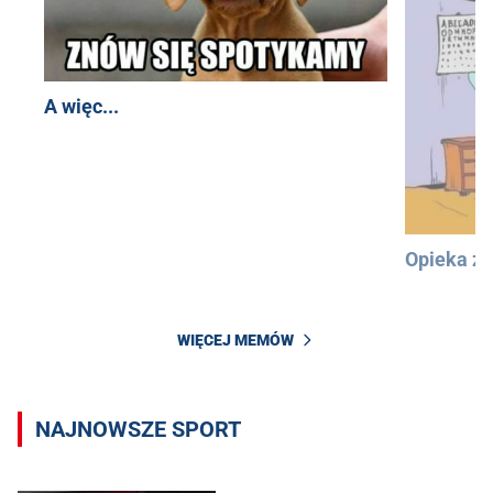
A więc...
Opieka z
WIĘCEJ MEMÓW
NAJNOWSZE SPORT