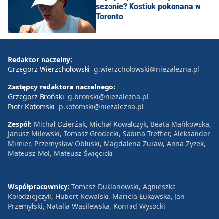
sezonie? Kostiuk pokonana w
Toronto
Redaktor naczelny:
Grzegorz Wierzchołowski
g.wierzcholowski@niezalezna.pl
Zastępcy redaktora naczelnego:
Grzegorz Broński
g.bronski@niezalezna.pl
Piotr Kotomski
p.kotomski@niezalezna.pl
Zespół:
Michał Dzierżak, Michał Kowalczyk, Beata Mańkowska,
Janusz Milewski, Tomasz Grodecki, Sabina Treffler, Aleksander
Mimier, Przemysław Obłuski, Magdalena Żuraw, Anna Zyzek,
Mateusz Mol, Mateusz Święcicki
Współpracownicy:
Tomasz Duklanowski, Agnieszka
Kołodziejczyk, Hubert Kowalski, Mariola Łukawska, Jan
Przemyłski, Natalia Wasilewska, Konrad Wysocki