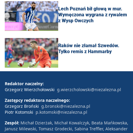
Lech Poznań bił głową w mur.
Wymęczona wygrana z rywalem
z Wysp Owczych
Raków nie złamał Szwedów.
Tylko remis z Hammarby
Redaktor naczelny:
Grzegorz Wierzchołowski
g.wierzcholowski@niezalezna.pl
Zastępcy redaktora naczelnego:
Grzegorz Broński
g.bronski@niezalezna.pl
Piotr Kotomski
p.kotomski@niezalezna.pl
Zespół:
Michał Dzierżak, Michał Kowalczyk, Beata Mańkowska,
Janusz Milewski, Tomasz Grodecki, Sabina Treffler, Aleksander