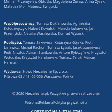
Mimier, Przemysław Obłuski, Magdalena Żuraw, Anna Zyzek,
Mateusz Mol, Mateusz Święcicki
Współpracownicy:
Tomasz Duklanowski, Agnieszka
Kołodziejczyk, Hubert Kowalski, Mariola Łukawska, Jan
Przemyłski, Natalia Wasilewska, Konrad Wysocki
Publicyści:
Tomasz Sakiewicz, Katarzyna Gójska, Piotr
Lisiewicz, Michał Rachoń, Tomasz Łysiak, Jacek Liziniewicz,
Piotr Nisztor, Adrian Stankowski, Antoni Rybczyński, Krzysztof
Wołodźko, Krzysztof Karnkowski, Tomasz Teluk, Marcin
Herman
Wydawca:
Słowo Niezależne Sp. z o.o.
Filtrowa 63 / 43, 02-056 Warszawa, Polska
© 2026 Niezależna.pl. Wszystkie prawa zastrzeżone.
Patronat
Reklama
Polityka prywatności
PRZEJDŹ NA NIEZALEŻNĄ