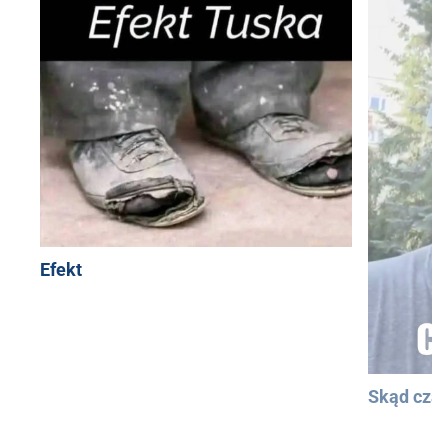
Efekt
Skąd cza