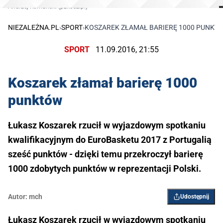
Andrzej Romański (pzkosz.pl)
NIEZALEŻNA.PL
›
SPORT
›
KOSZAREK ZŁAMAŁ BARIERĘ 1000 PUNKT
SPORT
11.09.2016, 21:55
Koszarek złamał barierę 1000
punktów
Łukasz Koszarek rzucił w wyjazdowym spotkaniu
kwalifikacyjnym do EuroBasketu 2017 z Portugalią
sześć punktów - dzięki temu przekroczył barierę
1000 zdobytych punktów w reprezentacji Polski.
Autor:
mch
Udostępnij
Łukasz Koszarek rzucił w wyjazdowym spotkaniu