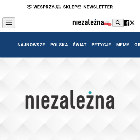
WESPRZYJ
SKLEP
NEWSLETTER
NAJNOWSZE
POLSKA
ŚWIAT
PETYCJE
MEMY
G