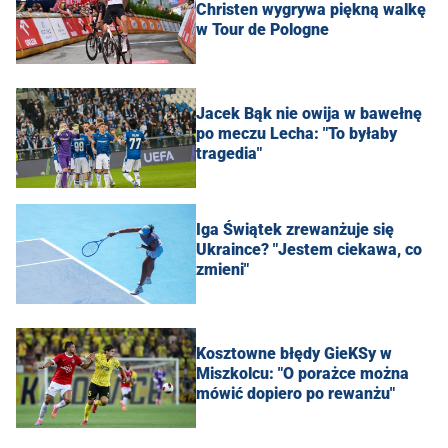
Christen wygrywa piękną walkę
w Tour de Pologne
Jacek Bąk nie owija w bawełnę
po meczu Lecha: "To byłaby
tragedia"
Iga Świątek zrewanżuje się
Ukraince? "Jestem ciekawa, co
zmieni"
Kosztowne błędy GieKSy w
Miszkolcu: "O porażce można
mówić dopiero po rewanżu"