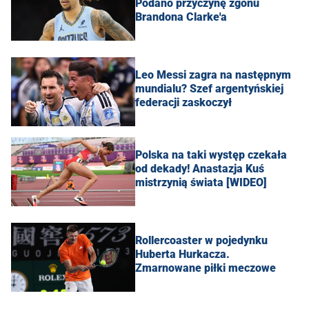
Podano przyczynę zgonu
Brandona Clarke'a
Leo Messi zagra na następnym
mundialu? Szef argentyńskiej
federacji zaskoczył
Polska na taki występ czekała
od dekady! Anastazja Kuś
mistrzynią świata [WIDEO]
Rollercoaster w pojedynku
Huberta Hurkacza.
Zmarnowane piłki meczowe