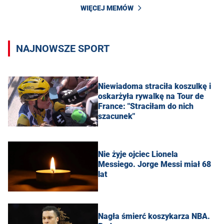
WIĘCEJ MEMÓW
NAJNOWSZE SPORT
Niewiadoma straciła koszulkę i
oskarżyła rywalkę na Tour de
France: "Straciłam do nich
szacunek"
Nie żyje ojciec Lionela
Messiego. Jorge Messi miał 68
lat
Nagła śmierć koszykarza NBA.