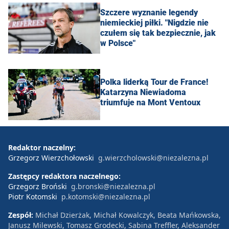
Szczere wyznanie legendy
niemieckiej piłki. "Nigdzie nie
czułem się tak bezpiecznie, jak
w Polsce"
Polka liderką Tour de France!
Katarzyna Niewiadoma
triumfuje na Mont Ventoux
Redaktor naczelny:
Grzegorz Wierzchołowski
g.wierzcholowski@niezalezna.pl
Zastępcy redaktora naczelnego:
Grzegorz Broński
g.bronski@niezalezna.pl
Piotr Kotomski
p.kotomski@niezalezna.pl
Zespół:
Michał Dzierżak, Michał Kowalczyk, Beata Mańkowska,
Janusz Milewski, Tomasz Grodecki, Sabina Treffler, Aleksander