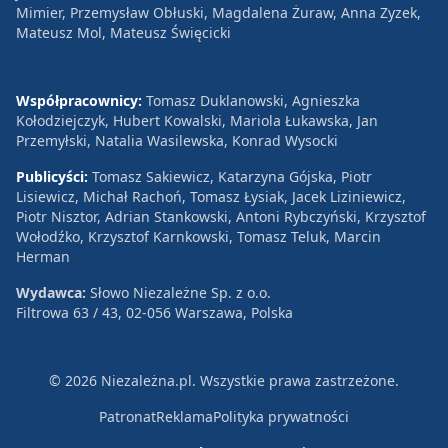
Mimier, Przemysław Obłuski, Magdalena Żuraw, Anna Zyzek,
Mateusz Mol, Mateusz Święcicki
Współpracownicy:
Tomasz Duklanowski, Agnieszka
Kołodziejczyk, Hubert Kowalski, Mariola Łukawska, Jan
Przemyłski, Natalia Wasilewska, Konrad Wysocki
Publicyści:
Tomasz Sakiewicz, Katarzyna Gójska, Piotr
Lisiewicz, Michał Rachoń, Tomasz Łysiak, Jacek Liziniewicz,
Piotr Nisztor, Adrian Stankowski, Antoni Rybczyński, Krzysztof
Wołodźko, Krzysztof Karnkowski, Tomasz Teluk, Marcin
Herman
Wydawca:
Słowo Niezależne Sp. z o.o.
Filtrowa 63 / 43, 02-056 Warszawa, Polska
© 2026 Niezależna.pl. Wszystkie prawa zastrzeżone.
Patronat
Reklama
Polityka prywatności