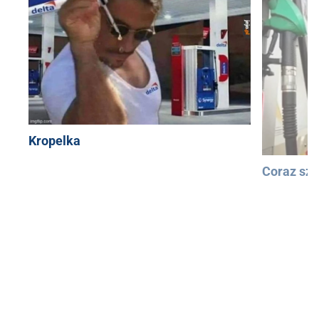
Kropelka
Coraz szy