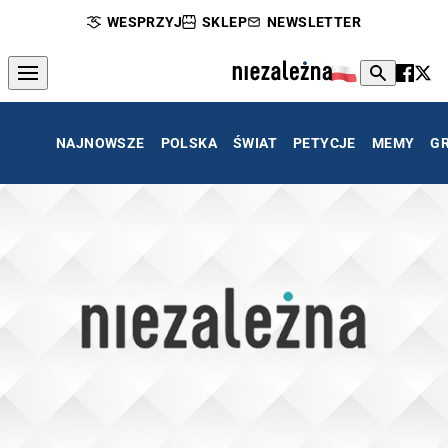
WESPRZYJ
SKLEP
NEWSLETTER
NAJNOWSZE
POLSKA
ŚWIAT
PETYCJE
MEMY
G