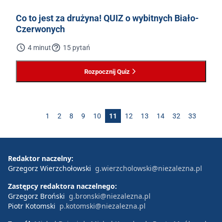
Co to jest za drużyna! QUIZ o wybitnych Biało-
Czerwonych
4 minut
15 pytań
Rozpocznij Quiz
1
2
8
9
10
11
12
13
14
32
33
Redaktor naczelny:
Grzegorz Wierzchołowski
g.wierzcholowski@niezalezna.pl
Zastępcy redaktora naczelnego:
Grzegorz Broński
g.bronski@niezalezna.pl
Piotr Kotomski
p.kotomski@niezalezna.pl