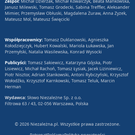
Zespół:
Michał Dzierżak, Michał Kowalczyk, Beata Mańkowska,
Janusz Milewski, Tomasz Grodecki, Sabina Treffler, Aleksander
Mimier, Przemysław Obłuski, Magdalena Żuraw, Anna Zyzek,
Mateusz Mol, Mateusz Święcicki
Współpracownicy:
Tomasz Duklanowski, Agnieszka
Kołodziejczyk, Hubert Kowalski, Mariola Łukawska, Jan
Przemyłski, Natalia Wasilewska, Konrad Wysocki
Publicyści:
Tomasz Sakiewicz, Katarzyna Gójska, Piotr
Lisiewicz, Michał Rachoń, Tomasz Łysiak, Jacek Liziniewicz,
Piotr Nisztor, Adrian Stankowski, Antoni Rybczyński, Krzysztof
Wołodźko, Krzysztof Karnkowski, Tomasz Teluk, Marcin
Herman
Wydawca:
Słowo Niezależne Sp. z o.o.
Filtrowa 63 / 43, 02-056 Warszawa, Polska
© 2026 Niezależna.pl. Wszystkie prawa zastrzeżone.
Patronat
Reklama
Polityka prywatności