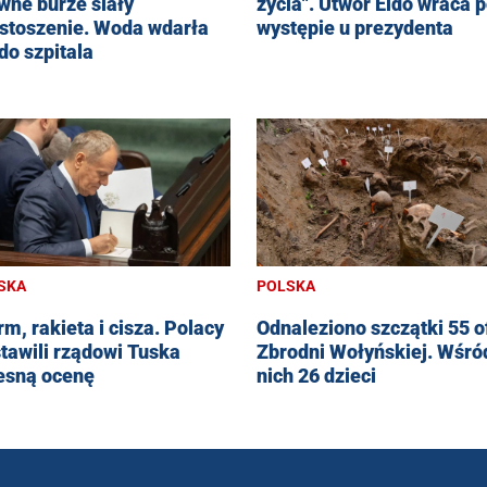
życia". Utwór Eldo wraca 
wne burze siały
występie u prezydenta
stoszenie. Woda wdarła
 do szpitala
SKA
POLSKA
rm, rakieta i cisza. Polacy
Odnaleziono szczątki 55 o
tawili rządowi Tuska
Zbrodni Wołyńskiej. Wśró
esną ocenę
nich 26 dzieci