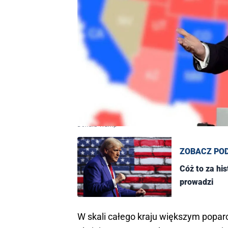
Donald Trump
ZOBACZ PO
Cóż to za his
prowadzi
W skali całego kraju większym popar