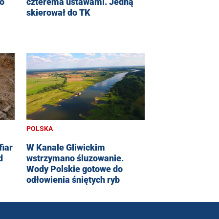
po
czterema ustawami. Jedną
skierował do TK
POLSKA
fiar
W Kanale Gliwickim
d
wstrzymano śluzowanie.
Wody Polskie gotowe do
odłowienia śniętych ryb