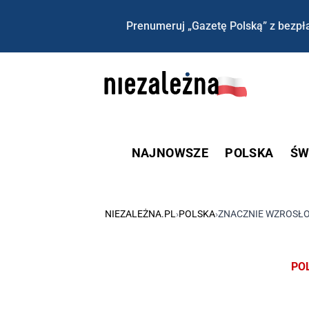
Prenumeruj „Gazetę Polską” z bezpła
NAJNOWSZE
POLSKA
ŚW
NIEZALEŻNA.PL
›
POLSKA
›
ZNACZNIE WZROSŁO
PO