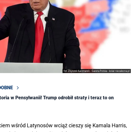
fot. Zbyszek Kaczmarek - Gazeta Polska - kolaż niezalezna.pl
DOBNE
toria w Pensylwanii! Trump odrobił straty i teraz to on
ciem wśród Latynosów wciąż cieszy się Kamala Harris,