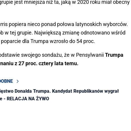
rupie jest mniejsza niż ta, jaką w 2020 roku miał obecny
ris popiera nieco ponad połowa latynoskich wyborców.
ób w tej grupie. Największą zmianę odnotowano wśród
 poparcie dla Trumpa wzrosło do 54 proc.
podstawie swojego sondażu, że w Pensylwanii
Trumpa
aniu z 27 proc. cztery lata temu.
DOBNE
cięstwo Donalda Trumpa. Kandydat Republikanów wygrał
ie - RELACJA NA ŻYWO