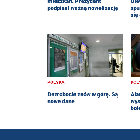
mieszkań. Prezydent
Ule
podpisał ważną nowelizację
spu
się
POLSKA
POL
Bezrobocie znów w górę. Są
Ala
nowe dane
wys
bol