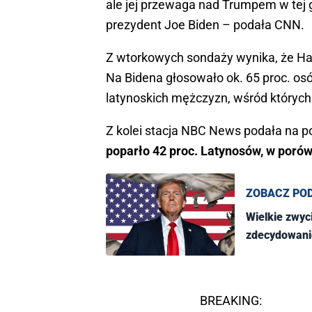
ale jej przewaga nad Trumpem w tej g
prezydent Joe Biden – podała CNN.
Z wtorkowych sondaży wynika, że Har
Na Bidena głosowało ok. 65 proc. os
latynoskich mężczyzn, wśród których
Z kolei stacja NBC News podała na 
poparło 42 proc. Latynosów, w porówn
ZOBACZ PO
Wielkie zwy
zdecydowan
BREAKING: