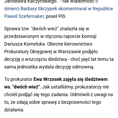
Jarosława Kaczyńskiego." - tak wiadomość
o
śmierci Barbary Skrzypek skomentował w Republice
Paweł Szefernaker
, poseł PiS.
Sprawa tzw. "dwóch wież" znalazła się w
przedstawionym w styczniu raporcie komisji
Dariusza Korneluka. Obecne kierownictwo
Prokuratury Okręgowej w Warszawie podjęło
decyzję o wszczęciu śledztwa - choć pięć lat temu ta
sama jednostka wydała decyzję odmowną.
To prokurator
Ewa Wrzosek zajęła się śledztwem
ws. "dwóch wież".
Jak ustaliliśmy, prokuratorzy nie
chcieli podjąć się tego zadania. Odmówili z uwagi na
to, że zdają sobie sprawę z bezprawności tego
działania.