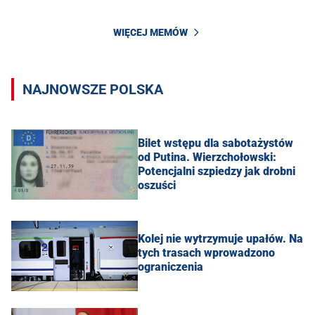
WIĘCEJ MEMÓW
NAJNOWSZE POLSKA
Bilet wstępu dla sabotażystów
od Putina. Wierzchołowski:
Potencjalni szpiedzy jak drobni
oszuści
Kolej nie wytrzymuje upałów. Na
tych trasach wprowadzono
ograniczenia