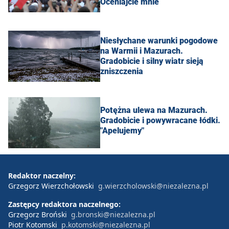
Oceniajcie mnie
Niesłychane warunki pogodowe
na Warmii i Mazurach.
Gradobicie i silny wiatr sieją
zniszczenia
Potężna ulewa na Mazurach.
Gradobicie i powywracane łódki.
"Apelujemy"
Redaktor naczelny:
Grzegorz Wierzchołowski
g.wierzcholowski@niezalezna.pl
Zastępcy redaktora naczelnego:
Grzegorz Broński
g.bronski@niezalezna.pl
Piotr Kotomski
p.kotomski@niezalezna.pl