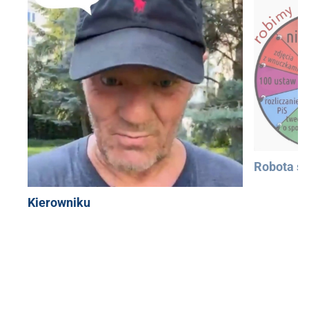
Robota si
Kierowniku