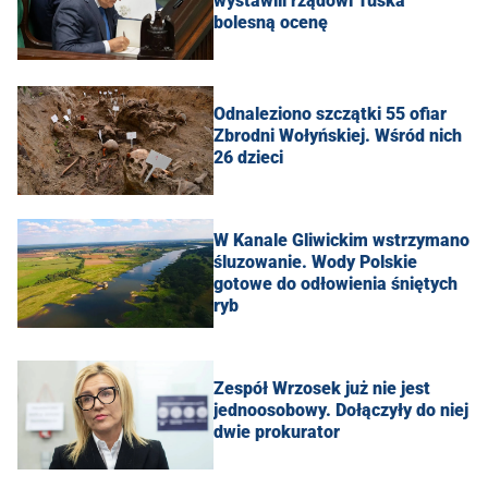
wystawili rządowi Tuska
bolesną ocenę
Odnaleziono szczątki 55 ofiar
Zbrodni Wołyńskiej. Wśród nich
26 dzieci
W Kanale Gliwickim wstrzymano
śluzowanie. Wody Polskie
gotowe do odłowienia śniętych
ryb
Zespół Wrzosek już nie jest
jednoosobowy. Dołączyły do niej
dwie prokurator