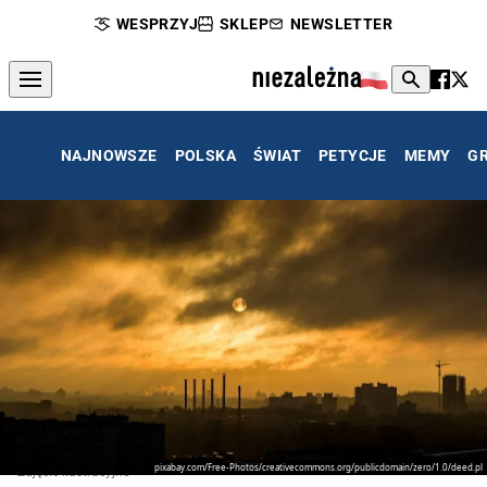
WESPRZYJ
SKLEP
NEWSLETTER
NAJNOWSZE
POLSKA
ŚWIAT
PETYCJE
MEMY
G
pixabay.com/Free-Photos/creativecommons.org/publicdomain/zero/1.0/deed.pl
Zdjęcie ilustracyjne