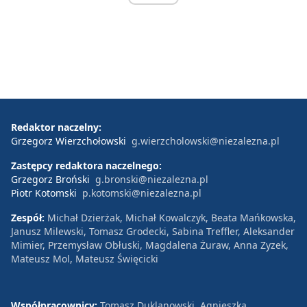
Redaktor naczelny:
Grzegorz Wierzchołowski
g.wierzcholowski@niezalezna.pl
Zastępcy redaktora naczelnego:
Grzegorz Broński
g.bronski@niezalezna.pl
Piotr Kotomski
p.kotomski@niezalezna.pl
Zespół:
Michał Dzierżak, Michał Kowalczyk, Beata Mańkowska,
Janusz Milewski, Tomasz Grodecki, Sabina Treffler, Aleksander
Mimier, Przemysław Obłuski, Magdalena Żuraw, Anna Zyzek,
Mateusz Mol, Mateusz Święcicki
Współpracownicy:
Tomasz Duklanowski, Agnieszka