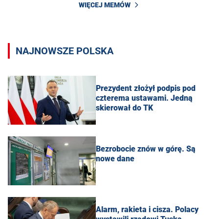
WIĘCEJ MEMÓW
NAJNOWSZE POLSKA
Prezydent złożył podpis pod
czterema ustawami. Jedną
skierował do TK
Bezrobocie znów w górę. Są
nowe dane
Alarm, rakieta i cisza. Polacy