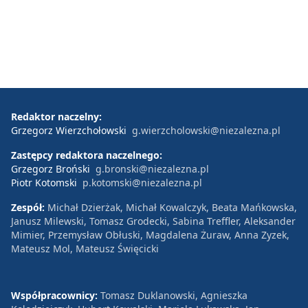
Redaktor naczelny:
Grzegorz Wierzchołowski
g.wierzcholowski@niezalezna.pl
Zastępcy redaktora naczelnego:
Grzegorz Broński
g.bronski@niezalezna.pl
Piotr Kotomski
p.kotomski@niezalezna.pl
Zespół:
Michał Dzierżak, Michał Kowalczyk, Beata Mańkowska,
Janusz Milewski, Tomasz Grodecki, Sabina Treffler, Aleksander
Mimier, Przemysław Obłuski, Magdalena Żuraw, Anna Zyzek,
Mateusz Mol, Mateusz Święcicki
Współpracownicy:
Tomasz Duklanowski, Agnieszka