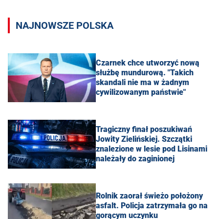
NAJNOWSZE POLSKA
Czarnek chce utworzyć nową
służbę mundurową. "Takich
skandali nie ma w żadnym
cywilizowanym państwie"
Tragiczny finał poszukiwań
Jowity Zielińskiej. Szczątki
znalezione w lesie pod Lisinami
należały do zaginionej
Rolnik zaorał świeżo położony
asfalt. Policja zatrzymała go na
gorącym uczynku