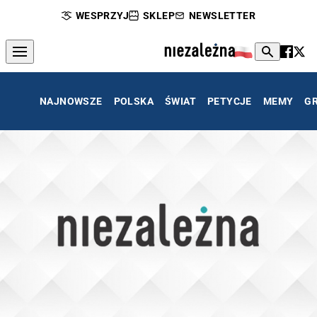
WESPRZYJ
SKLEP
NEWSLETTER
NAJNOWSZE
POLSKA
ŚWIAT
PETYCJE
MEMY
G