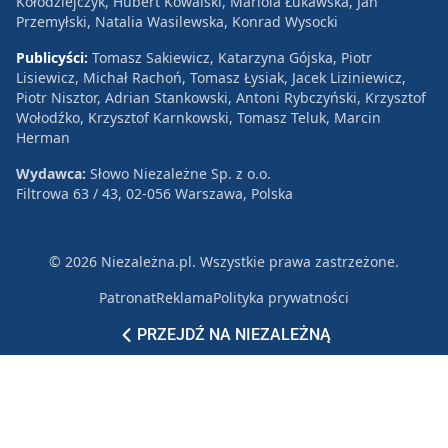
Kołodziejczyk, Hubert Kowalski, Mariola Łukawska, Jan
Przemyłski, Natalia Wasilewska, Konrad Wysocki
Publicyści:
Tomasz Sakiewicz, Katarzyna Gójska, Piotr
Lisiewicz, Michał Rachoń, Tomasz Łysiak, Jacek Liziniewicz,
Piotr Nisztor, Adrian Stankowski, Antoni Rybczyński, Krzysztof
Wołodźko, Krzysztof Karnkowski, Tomasz Teluk, Marcin
Herman
Wydawca:
Słowo Niezależne Sp. z o.o.
Filtrowa 63 / 43, 02-056 Warszawa, Polska
© 2026 Niezależna.pl. Wszystkie prawa zastrzeżone.
Patronat
Reklama
Polityka prywatności
PRZEJDŹ NA NIEZALEŻNĄ