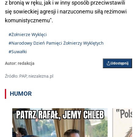
z bronią w ręku, jak i w inny sposób przeciwstawili
się sowieckiej agresji i narzuconemu siłą reżimowi
komunistycznemu".
#Żołnierze Wyklęci
#Narodowy Dzień Pamięci Żołnierzy Wyklętych
#Suwałki
Autor:
redakcja
Udostępnij
Źródło: PAP, niezalezna.pl
HUMOR