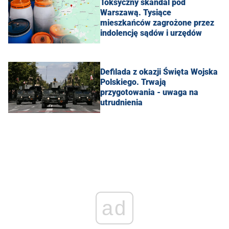
Toksyczny skandal pod
Warszawą. Tysiące
mieszkańców zagrożone przez
indolencję sądów i urzędów
Defilada z okazji Święta Wojska
Polskiego. Trwają
przygotowania - uwaga na
utrudnienia
ad