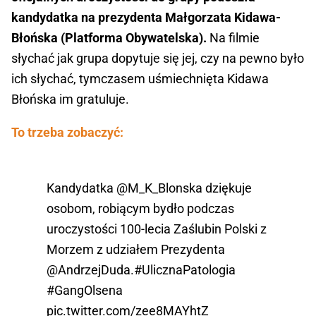
kandydatka na prezydenta Małgorzata Kidawa-
Błońska (Platforma Obywatelska).
Na filmie
słychać jak grupa dopytuje się jej, czy na pewno było
ich słychać, tymczasem uśmiechnięta Kidawa
Błońska im gratuluje.
To trzeba zobaczyć:
Kandydatka
@M_K_Blonska
dziękuje
osobom, robiącym bydło podczas
uroczystości 100-lecia Zaślubin Polski z
Morzem z udziałem Prezydenta
@AndrzejDuda
.
#UlicznaPatologia
#GangOlsena
pic.twitter.com/zee8MAYhtZ