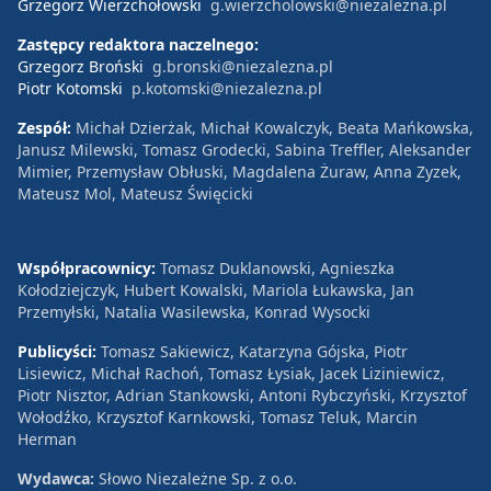
Grzegorz Wierzchołowski
g.wierzcholowski@niezalezna.pl
Zastępcy redaktora naczelnego:
Grzegorz Broński
g.bronski@niezalezna.pl
Piotr Kotomski
p.kotomski@niezalezna.pl
Zespół:
Michał Dzierżak, Michał Kowalczyk, Beata Mańkowska,
Janusz Milewski, Tomasz Grodecki, Sabina Treffler, Aleksander
Mimier, Przemysław Obłuski, Magdalena Żuraw, Anna Zyzek,
Mateusz Mol, Mateusz Święcicki
Współpracownicy:
Tomasz Duklanowski, Agnieszka
Kołodziejczyk, Hubert Kowalski, Mariola Łukawska, Jan
Przemyłski, Natalia Wasilewska, Konrad Wysocki
Publicyści:
Tomasz Sakiewicz, Katarzyna Gójska, Piotr
Lisiewicz, Michał Rachoń, Tomasz Łysiak, Jacek Liziniewicz,
Piotr Nisztor, Adrian Stankowski, Antoni Rybczyński, Krzysztof
Wołodźko, Krzysztof Karnkowski, Tomasz Teluk, Marcin
Herman
Wydawca:
Słowo Niezależne Sp. z o.o.