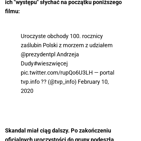
ich
"występu" słychać na początku poniższego
filmu:
Uroczyste obchody 100. rocznicy
zaślubin Polski z morzem z udziałem
@prezydentpl
Andrzeja
Dudy
#wieszwięcej
pic.twitter.com/rupQo6U3LH
— portal
tvp.info ?? (@tvp_info)
February 10,
2020
Skandal miał ciąg dalszy. Po zakończeniu
oficjalnych uroczystości do grupy podeszła