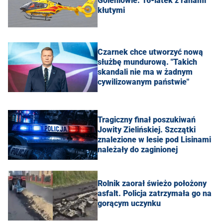
Goleniowie. 16-latek z ranami
kłutymi
Czarnek chce utworzyć nową
służbę mundurową. "Takich
skandali nie ma w żadnym
cywilizowanym państwie"
Tragiczny finał poszukiwań
Jowity Zielińskiej. Szczątki
znalezione w lesie pod Lisinami
należały do zaginionej
Rolnik zaorał świeżo położony
asfalt. Policja zatrzymała go na
gorącym uczynku