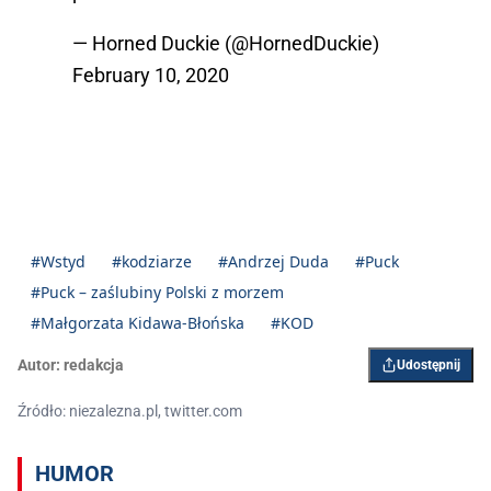
— Horned Duckie (@HornedDuckie)
February 10, 2020
#Wstyd
#kodziarze
#Andrzej Duda
#Puck
#Puck – zaślubiny Polski z morzem
#Małgorzata Kidawa-Błońska
#KOD
Autor:
redakcja
Udostępnij
Źródło: niezalezna.pl, twitter.com
HUMOR