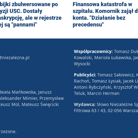
bijki zbulwersowane po
Finansowa katastrofa w
yzji USC. Dostały
szpitalu. Komornik zajął 
nskrypcję, ale w rejestrze
konta. "Działanie bez
ej są "pannami"
precedensu"
Współpracownicy:
Tomasz Duk
@niezalezna.pl
Kowalski, Mariola Łukawska, Ja
Wysocki
Publicyści:
Tomasz Sakiewicz, K
Rachoń, Tomasz Łysiak, Jacek Li
Antoni Rybczyński, Krzysztof 
 Beata Mańkowska, Janusz
Teluk, Marcin Herman
, Aleksander Mimier, Przemysław
eusz Mol, Mateusz Święcicki
Wydawca:
Słowo Niezależne Sp
Filtrowa 63 / 43, 02-056 Warsz
rzeżone.