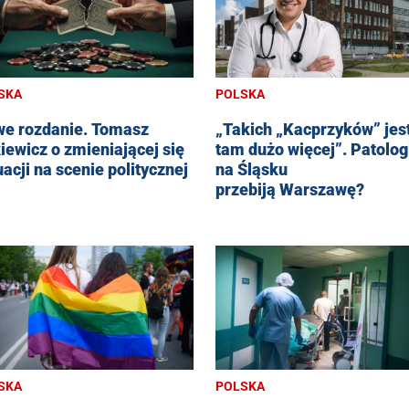
SKA
POLSKA
e rozdanie. Tomasz
„Takich „Kacprzyków” jes
iewicz o zmieniającej się
tam dużo więcej”. Patolog
uacji na scenie politycznej
na Śląsku
przebiją Warszawę?
SKA
POLSKA