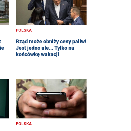
POLSKA
t
Rząd może obniży ceny paliw!
ie
Jest jedno ale... Tylko na
końcówkę wakacji
POLSKA