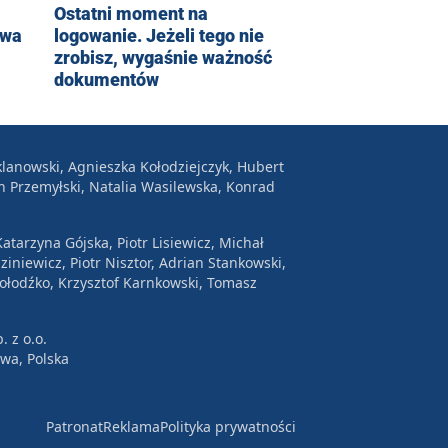
Ostatni moment na
dwa
logowanie. Jeżeli tego nie
zrobisz, wygaśnie ważność
dokumentów
lanowski, Agnieszka Kołodziejczyk, Hubert
n Przemyłski, Natalia Wasilewska, Konrad
atarzyna Gójska, Piotr Lisiewicz, Michał
ziniewicz, Piotr Nisztor, Adrian Stankowski,
Wołodźko, Krzysztof Karnkowski, Tomasz
. z o.o.
awa, Polska
Patronat
Reklama
Polityka prywatności