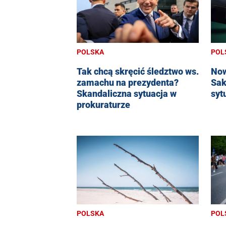
POLSKA
POL
Tak chcą skręcić śledztwo ws.
Now
zamachu na prezydenta?
Sak
Skandaliczna sytuacja w
syt
prokuraturze
POL
POLSKA