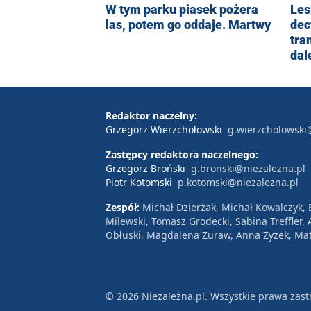
Les
W tym parku piasek pożera
dec
las, potem go oddaje. Martwy
tra
dal
Redaktor naczelny:
Grzegorz Wierzchołowski
g.wierzcholowski
Zastępcy redaktora naczelnego:
Grzegorz Broński
g.bronski@niezalezna.pl
Piotr Kotomski
p.kotomski@niezalezna.pl
Zespół:
Michał Dzierżak, Michał Kowalczyk,
Milewski, Tomasz Grodecki, Sabina Treffler
Obłuski, Magdalena Żuraw, Anna Zyzek, Mat
© 2026 Niezależna.pl. Wszystkie prawa zast