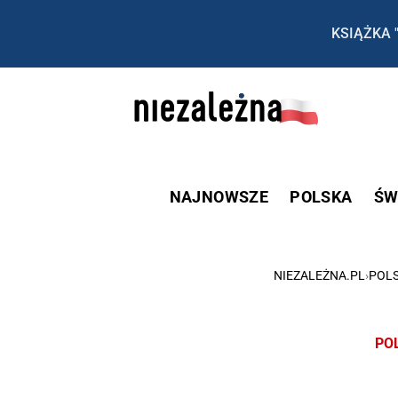
KSIĄŻKA 
NAJNOWSZE
POLSKA
ŚW
NIEZALEŻNA.PL
›
POL
PO