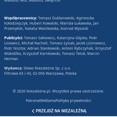
Mateusz Mol, Mateusz Święcicki
Współpracownicy:
Tomasz Duklanowski, Agnieszka
Kołodziejczyk, Hubert Kowalski, Mariola Łukawska, Jan
Przemyłski, Natalia Wasilewska, Konrad Wysocki
Publicyści:
Tomasz Sakiewicz, Katarzyna Gójska, Piotr
Lisiewicz, Michał Rachoń, Tomasz Łysiak, Jacek Liziniewicz,
Piotr Nisztor, Adrian Stankowski, Antoni Rybczyński, Krzysztof
Wołodźko, Krzysztof Karnkowski, Tomasz Teluk, Marcin
Herman
Wydawca:
Słowo Niezależne Sp. z o.o.
Filtrowa 63 / 43, 02-056 Warszawa, Polska
© 2026 Niezależna.pl. Wszystkie prawa zastrzeżone.
Patronat
Reklama
Polityka prywatności
PRZEJDŹ NA NIEZALEŻNĄ