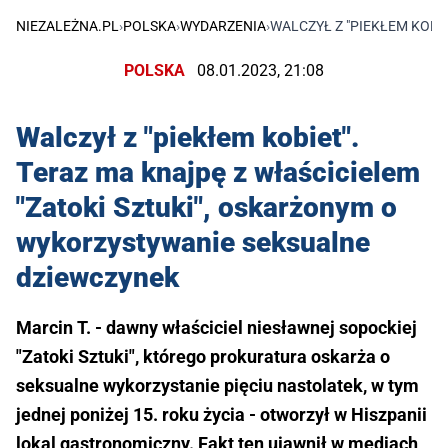
NIEZALEŻNA.PL
›
POLSKA
›
WYDARZENIA
›
WALCZYŁ Z "PIEKŁEM KOBI
POLSKA
08.01.2023, 21:08
Walczył z "piekłem kobiet".
Teraz ma knajpę z właścicielem
"Zatoki Sztuki", oskarżonym o
wykorzystywanie seksualne
dziewczynek
Marcin T. - dawny właściciel niesławnej sopockiej
"Zatoki Sztuki", którego prokuratura oskarża o
seksualne wykorzystanie pięciu nastolatek, w tym
jednej poniżej 15. roku życia - otworzył w Hiszpanii
lokal gastronomiczny. Fakt ten ujawnił w mediach