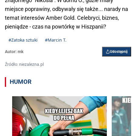
znajomego "Nikosia". W domu O., gdzie miały
miejsce poprawiny, odbywały się także... narady na
temat interesów Amber Gold. Celebryci, biznes,
pieniądze - czas na powtórkę w Hiszpanii?
#Zatoka sztuki
#Marcin T.
Autor:
mk
Udostępnij
Źródło: niezalezna.pl
HUMOR