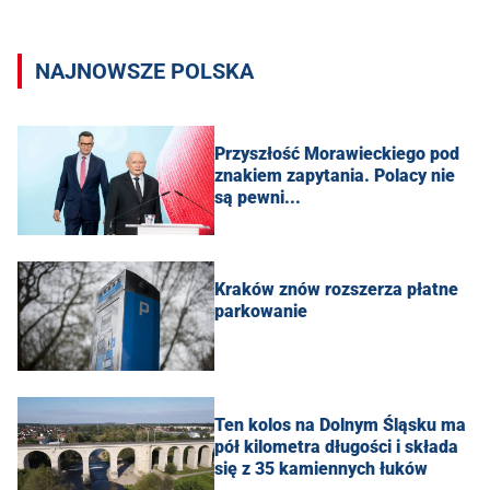
NAJNOWSZE POLSKA
Przyszłość Morawieckiego pod
znakiem zapytania. Polacy nie
są pewni...
Kraków znów rozszerza płatne
parkowanie
Ten kolos na Dolnym Śląsku ma
pół kilometra długości i składa
się z 35 kamiennych łuków