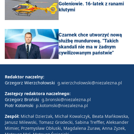
Goleniowie. 16-latek z ranami
kłutymi
Czarnek chce utworzyć nową
służbę mundurową. "Takich
skandali nie ma w żadnym
cywilizowanym państwie"
Redaktor naczelny:
Grzegorz Wierzchołowski
g.wierzcholowski@niezalezna.pl
Zastępcy redaktora naczelnego:
Grzegorz Broński
g.bronski@niezalezna.pl
Piotr Kotomski
p.kotomski@niezalezna.pl
Zespół:
Michał Dzierżak, Michał Kowalczyk, Beata Mańkowska,
Janusz Milewski, Tomasz Grodecki, Sabina Treffler, Aleksander
Mimier, Przemysław Obłuski, Magdalena Żuraw, Anna Zyzek,