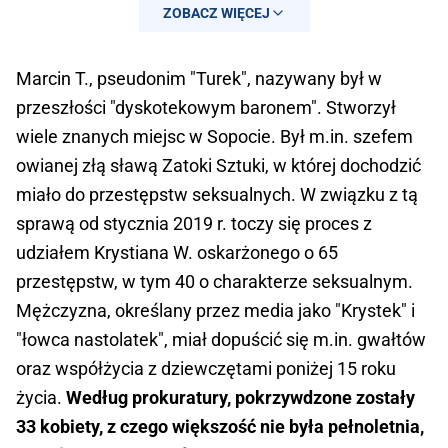
ZOBACZ WIĘCEJ
Marcin T., pseudonim "Turek", nazywany był w
przeszłości "dyskotekowym baronem". Stworzył
wiele znanych miejsc w Sopocie. Był m.in. szefem
owianej złą sławą Zatoki Sztuki, w której dochodzić
miało do przestępstw seksualnych. W związku z tą
sprawą od stycznia 2019 r. toczy się proces z
udziałem Krystiana W. oskarżonego o 65
przestępstw, w tym 40 o charakterze seksualnym.
Mężczyzna, określany przez media jako "Krystek" i
"łowca nastolatek", miał dopuścić się m.in. gwałtów
oraz współżycia z dziewczętami poniżej 15 roku
życia.
Według prokuratury, pokrzywdzone zostały
33 kobiety, z czego większość nie była pełnoletnia,