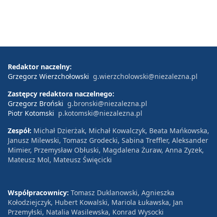
Redaktor naczelny:
Grzegorz Wierzchołowski
g.wierzcholowski@niezalezna.pl
Zastępcy redaktora naczelnego:
Grzegorz Broński
g.bronski@niezalezna.pl
Piotr Kotomski
p.kotomski@niezalezna.pl
Zespół:
Michał Dzierżak, Michał Kowalczyk, Beata Mańkowska,
Janusz Milewski, Tomasz Grodecki, Sabina Treffler, Aleksander
Mimier, Przemysław Obłuski, Magdalena Żuraw, Anna Zyzek,
Mateusz Mol, Mateusz Święcicki
Współpracownicy:
Tomasz Duklanowski, Agnieszka
Kołodziejczyk, Hubert Kowalski, Mariola Łukawska, Jan
Przemyłski, Natalia Wasilewska, Konrad Wysocki