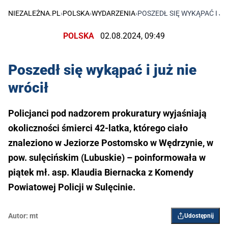
NIEZALEŻNA.PL
›
POLSKA
›
WYDARZENIA
›
POSZEDŁ SIĘ WYKĄPAĆ I JU
POLSKA
02.08.2024, 09:49
Poszedł się wykąpać i już nie
wrócił
Policjanci pod nadzorem prokuratury wyjaśniają
okoliczności śmierci 42-latka, którego ciało
znaleziono w Jeziorze Postomsko w Wędrzynie, w
pow. sulęcińskim (Lubuskie) – poinformowała w
piątek mł. asp. Klaudia Biernacka z Komendy
Powiatowej Policji w Sulęcinie.
Autor:
mt
Udostępnij