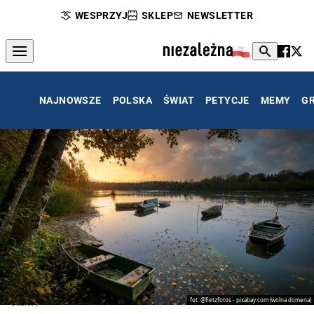
WESPRZYJ
SKLEP
NEWSLETTER
NAJNOWSZE
POLSKA
ŚWIAT
PETYCJE
MEMY
G
fot. @fietzfotos - pixabay.com (wolna domena)
Jezioro