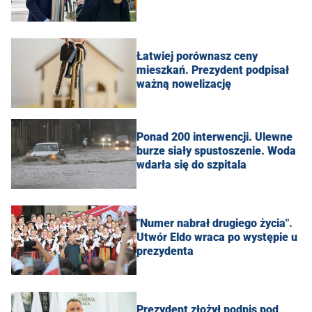
Łatwiej porównasz ceny
mieszkań. Prezydent podpisał
ważną nowelizację
Ponad 200 interwencji. Ulewne
burze siały spustoszenie. Woda
wdarła się do szpitala
"Numer nabrał drugiego życia".
Utwór Eldo wraca po występie u
prezydenta
Prezydent złożył podpis pod