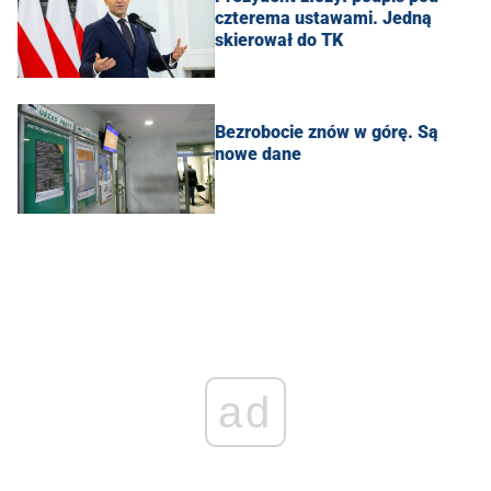
czterema ustawami. Jedną
skierował do TK
Bezrobocie znów w górę. Są
nowe dane
ad