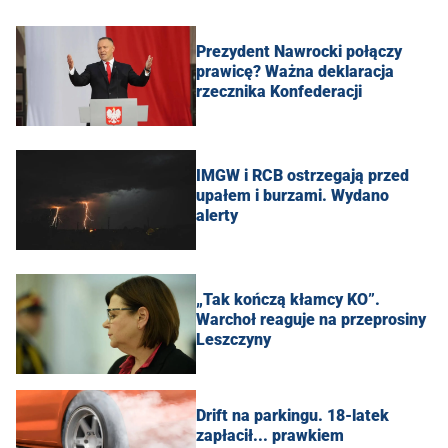
Prezydent Nawrocki połączy
prawicę? Ważna deklaracja
rzecznika Konfederacji
IMGW i RCB ostrzegają przed
upałem i burzami. Wydano
alerty
„Tak kończą kłamcy KO”.
Warchoł reaguje na przeprosiny
Leszczyny
Drift na parkingu. 18-latek
zapłacił... prawkiem