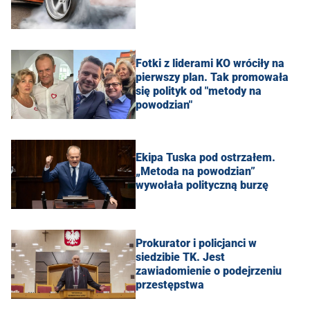
Fotki z liderami KO wróciły na
pierwszy plan. Tak promowała
się polityk od "metody na
powodzian"
Ekipa Tuska pod ostrzałem.
„Metoda na powodzian”
wywołała polityczną burzę
Prokurator i policjanci w
siedzibie TK. Jest
zawiadomienie o podejrzeniu
przestępstwa