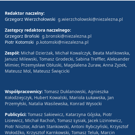
Redaktor naczelny:
Grzegorz Wierzchołowski
g.wierzcholowski@niezalezna.pl
Zastępcy redaktora naczelnego:
Grzegorz Broński
g.bronski@niezalezna.pl
Piotr Kotomski
p.kotomski@niezalezna.pl
Zespół:
Michał Dzierżak, Michał Kowalczyk, Beata Mańkowska,
Janusz Milewski, Tomasz Grodecki, Sabina Treffler, Aleksander
Mimier, Przemysław Obłuski, Magdalena Żuraw, Anna Zyzek,
Mateusz Mol, Mateusz Święcicki
Współpracownicy:
Tomasz Duklanowski, Agnieszka
Kołodziejczyk, Hubert Kowalski, Mariola Łukawska, Jan
Przemyłski, Natalia Wasilewska, Konrad Wysocki
Publicyści:
Tomasz Sakiewicz, Katarzyna Gójska, Piotr
Lisiewicz, Michał Rachoń, Tomasz Łysiak, Jacek Liziniewicz,
Piotr Nisztor, Adrian Stankowski, Antoni Rybczyński, Krzysztof
Wołodźko, Krzysztof Karnkowski, Tomasz Teluk, Marcin