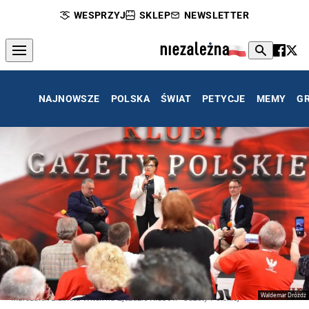
WESPRZYJ
SKLEP
NEWSLETTER
NAJNOWSZE
POLSKA
ŚWIAT
PETYCJE
MEMY
G
Waldemar Dróżdż
Marszałek Elżbieta Witek na Zjeździe Klubów "Gazety Polskiej"